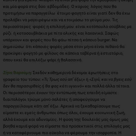
και μία φορά στις δύο εβδομάδες. Ο κύριος λόγος που θα
προτιμήσω να παραγγείλω έτοιμο φαγητό είναι γιατί δεν θα έχω
προλάβει να μαγειρέψω και να ετοιμάσω το γεύμα μου. Τις
περισσότερες φορές η επιλογή μου είναι κοτόπουλο σούβλας με
ρύζι ή κοτοσουβλάκια με πίτα ολικής και λαχανικά. Σαφώς
υπάρχουν και φορές που θα φάω πίτσα ή κάποιο burger. Να
σημειώσω ότι κάποιες φορές μέσα στον μήνα είναι πιθανό θα
προκύψει φαγητό με φίλους σε κάποια ταβέρνα ή εστιατόριο,
όπου εκεί θα επιλέξω ψάρι ή θαλασσινά.
Ζήνα Βαρσάμη
: Σχεδόν καθημερινά δέχομαι ερωτήσεις στο
γραφείο του τύπου: «
Τι; Τρως εσύ απ’ έξω
;» ή «
Σιγά, και να βγεις εσύ
δεν θα παρασυρθείς ή θα φας κάτι υγιεινό
» και πολλά άλλα τέτοια.
Οι περισσότεροι έχουν την εντύπωση πως επειδή είμαστε
διαιτολόγοι τρώμε μόνο σαλάτες ή αποφεύγουμε να
παραγγείλουμε κάτι απ’ έξω. Αρχικά να ξεκαθαρίσουμε πως
είμαστε κι εμείς άνθρωποι όπως όλοι, έχουμε κοινωνική ζωή,
αλλά έχουμε και αδυναμίες. Η φύση της δουλειάς μας όμως μας
βοηθά καμιά φορά να είμαστε πιο προσεκτικοί στις επιλογές μας
ή να καταφέρνουμε πιο εύκολα να φέρουμε την ισορροπία. Η