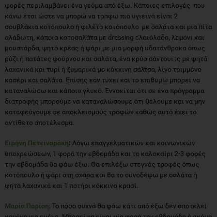
φορές περιλαμβάνει ένα γεύμα από έξω. Κάποιες επιλογές που
κάνω έτσι ώστε να μπορώ να τραφώ πιο υγιεινά είναι 2
σουβλάκια κοτόπουλο ή φιλέτο κοτόπουλο με σαλάτα και μια πίτα
αλάδωτη, κάποια κοτοσαλάτα με dressing ελαιόλαδο, λεμόνι και
μουστάρδα, ψητό κρέας ή ψάρι με μια μορφή υδατάνθρακα όπως
ρύζι ή πατάτες φούρνου και σαλάτα, ένα κρύο σάντουιτς με ψητά
λαχανικά και τυρί ή ζυμαρικά με κόκκινη σάλτσα, λίγο τριμμένο
κασέρι και σαλάτα. Επίσης εάν τύχει και το επιθυμώ μπορεί να
καταναλώσω και κάποιο γλυκό. Εννοείται ότι σε ένα πρόγραμμα
διατροφής μπορούμε να καταναλώσουμε ότι θέλουμε και να μην
καταφεύγουμε σε αποκλεισμούς τροφών καθώς αυτό έχει το
αντίθετο αποτέλεσμα.
Ειρήνη Πετειναράκη
:
Λόγω επαγγελματικών και κοινωνικών
υποχρεώσεων, 1 φορά την εβδομάδα και το καλοκαίρι 2-3 φορές
την εβδομάδα θα φάω έξω. Θα επιλέξω στεγνές τροφές όπως
κοτόπουλο ή ψάρι στη σχάρα και θα το συνοδέψω με σαλάτα ή
ψητά λαχανικά και 1 ποτήρι κόκκινο κρασί.
Μαρία Παρίσ
η
: Το πόσο συχνά θα φάω κάτι από έξω δεν αποτελεί
κανόνα για εμένα. Μπορεί να είναι μία φορά την εβδομάδα ή ακόμη