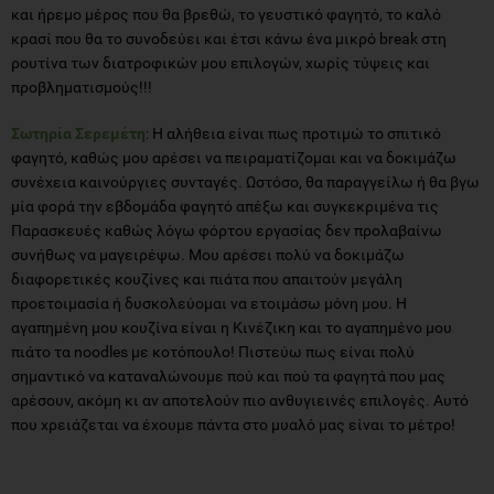
και ήρεμο μέρος που θα βρεθώ, το γευστικό φαγητό, το καλό
κρασί που θα το συνοδεύει και έτσι κάνω ένα μικρό break στη
ρουτίνα των διατροφικών μου επιλογών, χωρίς τύψεις και
προβληματισμούς!!!
Σωτηρία Σερεμέτη
: Η αλήθεια είναι πως προτιμώ το σπιτικό
φαγητό, καθώς μου αρέσει να πειραματίζομαι και να δοκιμάζω
συνέχεια καινούργιες συνταγές. Ωστόσο, θα παραγγείλω ή θα βγω
μία φορά την εβδομάδα φαγητό απέξω και συγκεκριμένα τις
Παρασκευές καθώς λόγω φόρτου εργασίας δεν προλαβαίνω
συνήθως να μαγειρέψω. Μου αρέσει πολύ να δοκιμάζω
διαφορετικές κουζίνες και πιάτα που απαιτούν μεγάλη
προετοιμασία ή δυσκολεύομαι να ετοιμάσω μόνη μου. Η
αγαπημένη μου κουζίνα είναι η Κινέζικη και το αγαπημένο μου
πιάτο τα noodles με κοτόπουλο! Πιστεύω πως είναι πολύ
σημαντικό να καταναλώνουμε πού και πού τα φαγητά που μας
αρέσουν, ακόμη κι αν αποτελούν πιο ανθυγιεινές επιλογές. Αυτό
που χρειάζεται να έχουμε πάντα στο μυαλό μας είναι το μέτρο!