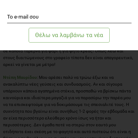
έξω και το συνδυάζουμε με σπιτικά γεύματα την υπόλοιπη
εβδομάδα!
Λουκία Δραγανιδάκη
: Φαγητό απ' έξω; Φυσικά και τρώω φαγητό
απ' έξω! Είμαι λάτρης της πίτσας και έτσι μια φορά στις 15 μέρες
θα παραγγείλω την αγαπημένη μου πίτσα! Την εβδομάδα που δε θα
επιλέξω πίτσα συνήθως την αφιερώνω σε φαγητό έξω με φίλους,
σε κάποια ταβέρνα για ψάρι ή για ψητό κρέας! Όπως λέω και
στους διαιτώμενους στο γραφείο τίποτα δεν είναι απαγορευτικό,
αρκεί να γίνεται με μέτρο!
Ντέπη Μαυρίδου
: Μου αρέσει πολύ να τρώω έξω και να
ανακαλύπτω νέες γεύσεις και συνδυασμούς. Αν και σίγουρα
υπάρχουν κάποια αγαπημένα στέκια, προσπαθώ να βρίσκω πάντα
καινούρια και ιδιαίτερα μαγαζιά για να παρασύρω την παρέα μου
να τα επισκεφτούμε για να δοκιμάσουμε τις σπεσιαλιτέ τους. Η
συχνότητα που βγαίνω είναι συνήθως 1-2 φορές την εβδομάδα και
αν είχα περισσότερο ελεύθερο χρόνο ίσως να ήταν και
περισσότερες. Δεν έμαθα ποτέ να στερώ στον εαυτό μου
οτιδήποτε έχει σχέση με το φαγητό και αυτό πιστεύω ότι είναι η