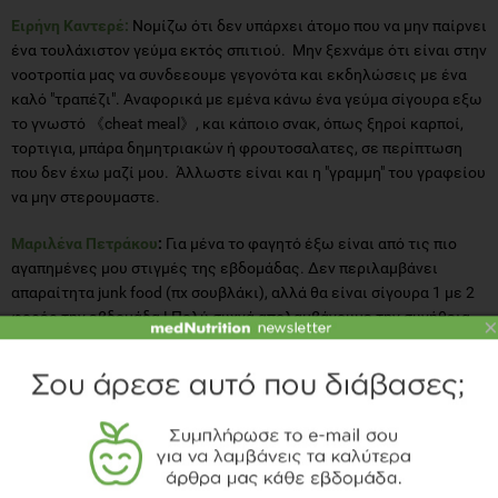
Ειρήνη Καντερέ:
Νομίζω ότι δεν υπάρχει άτομο που να μην παίρνει
ένα τουλάχιστον γεύμα εκτός σπιτιού. Μην ξεχνάμε ότι είναι στην
νοοτροπία μας να συνδεεουμε γεγονότα και εκδηλώσεις με ένα
καλό "τραπέζι". Αναφορικά με εμένα κάνω ένα γεύμα σίγουρα εξω
το γνωστό 《cheat meal》, και κάποιο σνακ, όπως ξηροί καρποί,
τορτιγια, μπάρα δημητριακών ή φρουτοσαλατες, σε περίπτωση
που δεν έχω μαζί μου. Άλλωστε είναι και η "γραμμη" του γραφείου
να μην στερουμαστε.
Μαριλένα Πετράκου
:
Για μένα το φαγητό έξω είναι από τις πιο
αγαπημένες μου στιγμές της εβδομάδας. Δεν περιλαμβάνει
απαραίτητα junk food (πχ σουβλάκι), αλλά θα είναι σίγουρα 1 με 2
φορές την εβδομάδα ! Πολύ συχνά απολαμβάνουμε την συνήθεια
×
του delivery σε φιλικά μαζέματα στο σπίτι, όπου μπορεί να είναι το
αγαπημένο τυλιχτό ή απλά καλαμάκια κοτόπουλου με πατάτες και
σαλάτα από το σπίτι. Επίσης συχνά, θα παραγγείλουμε delivery όταν
η ημέρα στο γραφείο είναι πολύ δύσκολη ή απαιτητική χρονικά. Οι
έξοδοι μας για φαγητό με παρέα συνήθως αφορούν κοντινά
μεζεδοπωλεία με ωραίο ποιοτικό φαγητό ή μεξικάνικη κουζίνα
που την λατρεύουμε ! Οπότε, απολαμβάνουμε άφοβα το φαγητό