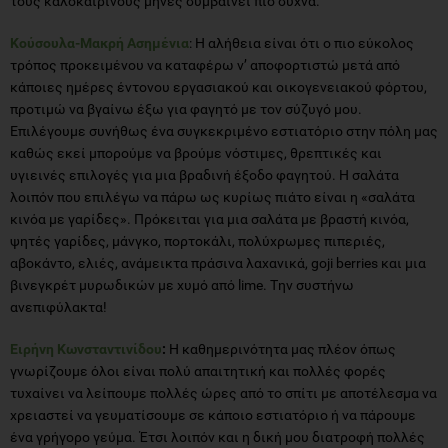
τους καλοκαιρινούς μήνες συμβαίνει πιο συχνά.
Κούσουλα-Μακρή Ασημένια
: Η αλήθεια είναι ότι ο πιο εύκολος
τρόπος προκειμένου να καταφέρω ν’ αποφορτιστώ μετά από
κάποιες ημέρες έντονου εργασιακού και οικογενειακού φόρτου,
προτιμώ να βγαίνω έξω για φαγητό με τον σύζυγό μου.
Επιλέγουμε συνήθως ένα συγκεκριμένο εστιατόριο στην πόλη μας
καθώς εκεί μπορούμε να βρούμε νόστιμες, θρεπτικές και
υγιεινές επιλογές για μια βραδινή έξοδο φαγητού. Η σαλάτα
λοιπόν που επιλέγω να πάρω ως κυρίως πιάτο είναι η «σαλάτα
κινόα με γαρίδες». Πρόκειται για μια σαλάτα με βραστή κινόα,
ψητές γαρίδες, μάνγκο, πορτοκάλι, πολύχρωμες πιπεριές,
αβοκάντο, ελιές, ανάμεικτα πράσινα λαχανικά, goji berries και μια
βινεγκρέτ μυρωδικών με χυμό από lime. Tην συστήνω
ανεπιφύλακτα!
Ειρήνη Κωνσταντινίδου
:
Η καθημερινότητα μας πλέον όπως
γνωρίζουμε όλοι είναι πολύ απαιτητική και πολλές φορές
τυχαίνει να λείπουμε πολλές ώρες από το σπίτι με αποτέλεσμα να
χρειαστεί να γευματίσουμε σε κάποιο εστιατόριο ή να πάρουμε
ένα γρήγορο γεύμα. Έτσι λοιπόν και η δική μου διατροφή πολλές