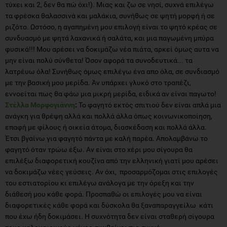
τύχει και 2, δεν θα πώ όχι!). Μιας και ζω σε νησί, συχνά επιλέγω
τα φρέσκα θαλασσινά και μαλάκια, συνήθως σε ψητή μορφή ή σε
ριζότο. Ωστόσο, η αγαπημένη μου επιλογή είναι το ψητό κρέας σε
συνδυασμό με ψητά λαχανικά ή σαλάτα, και μια παγωμένη μπύρα
φυσικά!!! Μου αρέσει να δοκιμάζω νέα πιάτα, αρκεί όμως αυτα να
μην είναι πολύ σύνθετα! Όσον αφορά τα συνοδευτικά... τα
λατρέυω όλα! Συνήθως όμως επιλέγω ένα απο όλα, σε συνδιασμό
με την βασική μου μερίδα. Άν υπάρχει γλυκό στο τραπέζι,
εννοείται πως θα φάω μια μικρή μερίδα, ειδικά αν είναι παγωτο!
Στέλλα Μορφογιάννη
:
Το φαγητό εκτός σπιτιού δεν είναι απλά μια
ανάγκη για θρέψη αλλά και πολλά άλλα όπως κοινωνικοποίηση,
επαφή με φίλους ή οικεία άτομα, διασκέδαση και πολλά άλλα.
Έτσι βγαίνω για φαγητό πάντα με καλή παρέα. Απολαμβάνω το
φαγητό όταν τρώω έξω. Αν είναι στο χέρι μου σίγουρα θα
επιλέξω διαφορετική κουζίνα από την ελληνική γιατί μου αρέσει
να δοκιμάζω νέες γεύσεις. Αν όχι, προσαρμόζομαι στις επιλογές
του εστιατορίου κι επιλέγω ανάλογα με την όρεξη και την
διάθεσή μου κάθε φορά. Προσπαθώ οι επιλογές μου να είναι
διαφορετικές κάθε φορά και δύσκολα θα ξαναπαραγγείλω κάτι
που έχω ήδη δοκιμάσει. Η συχνότητα δεν είναι σταθερή σίγουρα