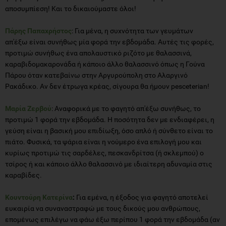
αποσυμπίεση! Και το δικαιούμαστε όλοι!
Πάρης Παπαχρήστος
: Για μένα, η συχνότητα των γευμάτων
απ'έξω είναι συνήθως μία φορά την εβδομάδα. Αυτές τις φορές,
προτιμώ συνήθως ένα απολαυστικό ριζότο με θαλασσινά,
καραβιδομακαρονάδα ή κάποιο άλλο θαλασσινό όπως η Γούνα
Πάρου όταν κατεβαίνω στην Αργυρούπολη στο Αλαργινό
Ρακάδικο. Αν δεν έτρωγα κρέας, σίγουρα θα ήμουν pesceterian!
Μαρία Ζερβού
: Αναφορικά με το φαγητό απ'έξω συνήθως, το
προτιμώ 1 φορά την εβδομάδα. Η ποσότητα δεν με ενδιαφέρει, η
γεύση είναι η βασική μου επιδίωξη, όσο απλό ή σύνθετο είναι το
πιάτο. Φυσικά, τα ψάρια είναι η νούμερο ένα επιλογή μου και
κυρίως προτιμώ τις σαρδέλες, πεσκανδρίτσα (ή σκλεμπού) ο
τσίρος ή και κάποιο άλλο θαλασσινό με ιδιαίτερη αδυναμία στις
καραβίδες.
Κουντούρη Κατερίνα
:
Για εμένα, η έξοδος για φαγητό αποτελεί
ευκαιρία να συναναστραφώ με τους δικούς μου ανθρώπους,
επομένως επιλέγω να φάω έξω περίπου 1 φορά την εβδομάδα (αν