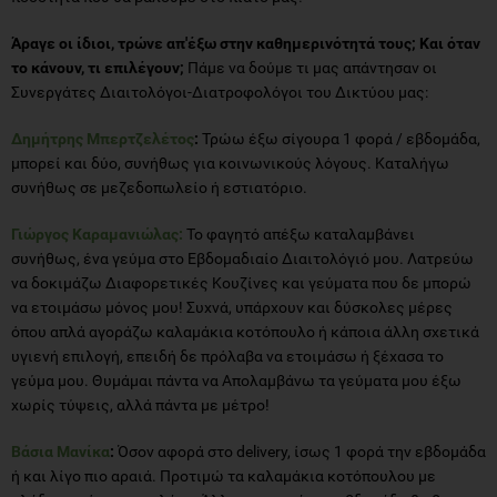
Άραγε οι ίδιοι, τρώνε απ'έξω στην καθημερινότητά τους; Και όταν
το κάνουν, τι επιλέγουν;
Πάμε να δούμε τι μας απάντησαν οι
Συνεργάτες Διαιτολόγοι-Διατροφολόγοι του Δικτύου μας:
Δημήτρης Μπερτζελέτος
:
Τρώω έξω σίγουρα 1 φορά / εβδομάδα,
μπορεί και δύο, συνήθως για κοινωνικούς λόγους. Καταλήγω
συνήθως σε μεζεδοπωλείο ή εστιατόριο.
Γιώργος Καραμανιώλας:
Το φαγητό απέξω καταλαμβάνει
συνήθως, ένα γεύμα στο Εβδομαδιαίο Διαιτολόγιό μου. Λατρεύω
να δοκιμάζω Διαφορετικές Κουζίνες και γεύματα που δε μπορώ
να ετοιμάσω μόνος μου! Συχνά, υπάρχουν και δύσκολες μέρες
όπου απλά αγοράζω καλαμάκια κοτόπουλο ή κάποια άλλη σχετικά
υγιενή επιλογή, επειδή δε πρόλαβα να ετοιμάσω ή ξέχασα το
γεύμα μου. Θυμάμαι πάντα να Απολαμβάνω τα γεύματα μου έξω
χωρίς τύψεις, αλλά πάντα με μέτρο!
Βάσια Μανίκα
:
Όσον αφορά στο delivery, ίσως 1 φορά την εβδομάδα
ή και λίγο πιο αραιά. Προτιμώ τα καλαμάκια κοτόπουλου με