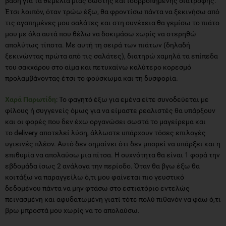
βάση για τα θεμέλια μιας σωστής και ισορροπημένης διατροφής.
Έτσι λοιπόν, όταν τρώω έξω, θα φροντίσω πάντα να ξεκινήσω από
τις αγαπημένες μου σαλάτες και στη συνέχεια θα γεμίσω το πιάτο
μου με όλα αυτά που θέλω να δοκιμάσω χωρίς να στερηθώ
απολύτως τίποτα. Με αυτή τη σειρά των πιάτων (δηλαδή
ξεκινώντας πρώτα από τις σαλάτες), διατηρώ χαμηλά τα επίπεδα
του σακχάρου στο αίμα και πετυχαίνω καλύτερο κορεσμό
προλαμβάνοντας έτσι το φούσκωμα και τη δυσφορία.
Χαρά Παρωτίδη
: Το φαγητό έξω για εμένα είτε συνοδεύεται με
φίλους ή συγγενείς όμως για να είμαστε ρεαλιστές θα υπάρξουν
και οι φορές που δεν έχω οργανώσει σωστά το μαγείρεμα και
το delivery αποτελεί λύση, άλλωστε υπάρχουν τόσες επιλογές
υγιεινές πλέον. Αυτό δεν σημαίνει ότι δεν μπορεί να υπάρξει και η
επιθυμία να απολαύσω μια πίτσα. Η συχνότητα θα είναι 1 φορά την
εβδομάδα ίσως 2 ανάλογα την περίοδο. Όταν θα βγω έξω θα
κοιτάξω να παραγγείλω ό,τι μου φαίνεται πιο γευστικό
δεδομένου πάντα να μην φτάσω στο εστιατόριο εντελώς
πεινασμένη και αφυδατωμένη γιατί τότε πολύ πιθανόν να φάω ό,τι
βρω μπροστά μου χωρίς να το απολαύσω.