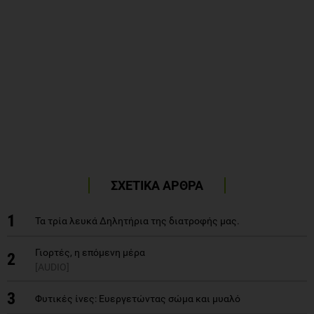
ΣΧΕΤΙΚΑ ΑΡΘΡΑ
1
Τα τρία λευκά Δηλητήρια της διατροφής μας.
Γιορτές, η επόμενη μέρα
2
[AUDIO]
3
Φυτικές ίνες: Ευεργετώντας σώμα και μυαλό