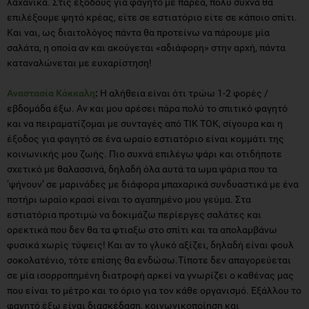
λαχανικά. Στις εξόδους για φαγητό με παρέα, πολύ συχνά θα
επιλέξουμε ψητό κρέας, είτε σε εστιατόριο είτε σε κάποιο σπίτι.
Και ναι, ως διαιτολόγος πάντα θα προτείνω να πάρουμε μία
σαλάτα, η οποία αν και ακούγεται «αδιάφορη» στην αρχή, πάντα
καταναλώνεται με ευχαρίστηση!
Αναστασία Κόκκαλη
:
Η αλήθεια είναι ότι τρώω 1-2 φορές /
εβδομάδα έξω. Αν και μου αρέσει πάρα πολύ το σπιτικό φαγητό
και να πειραματίζομαι με συνταγές από TIK TOK, σίγουρα και η
έξοδος για φαγητό σε ένα ωραίο εστιατόριο είναι κομμάτι της
κοινωνικής μου ζωής. Πιο συχνά επιλέγω ψάρι και οτιδήποτε
σχετικό με θαλασσινά, δηλαδή όλα αυτά τα ωμα ψάρια που τα
‘ψήνουν’ σε μαρινάδες με διάφορα μπαχαρικά συνδυαστικά με ένα
ποτήρι ωραίο κρασί είναι το αγαπημένο μου γεύμα. Στα
εστιατόρια προτιμώ να δοκιμάζω περίεργες σαλάτες και
ορεκτικά που δεν θα τα φτιαξω στο σπίτι και τα απολαμβάνω
φυσικά χωρίς τύψεις! Και αν το γλυκό αξίζει, δηλαδή είναι φουλ
σοκολατένιο, τότε επίσης θα ενδώσω.Τίποτε δεν απαγορεύεται
σε μία ισορροπημένη διατροφή αρκεί να γνωρίζει ο καθένας μας
που είναι το μέτρο και το όριο για τον κάθε οργανισμό. Εξάλλου το
φαγητό έξω είναι διασκέδαση, κοινωνικοποίηση και