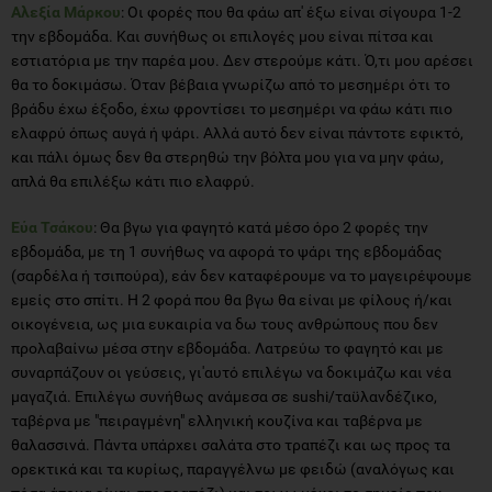
Αλεξία Μάρκου
: Οι φορές που θα φάω απ' έξω είναι σίγουρα 1-2
την εβδομάδα. Και συνήθως οι επιλογές μου είναι πίτσα και
εστιατόρια με την παρέα μου. Δεν στερούμε κάτι. Ό,τι μου αρέσει
θα το δοκιμάσω. Όταν βέβαια γνωρίζω από το μεσημέρι ότι το
βράδυ έχω έξοδο, έχω φροντίσει το μεσημέρι να φάω κάτι πιο
ελαφρύ όπως αυγά ή ψάρι. Αλλά αυτό δεν είναι πάντοτε εφικτό,
και πάλι όμως δεν θα στερηθώ την βόλτα μου για να μην φάω,
απλά θα επιλέξω κάτι πιο ελαφρύ.
Εύα Τσάκου
: Θα βγω για φαγητό κατά μέσο όρο 2 φορές την
εβδομάδα, με τη 1 συνήθως να αφορά το ψάρι της εβδομάδας
(σαρδέλα ή τσιπούρα), εάν δεν καταφέρουμε να το μαγειρέψουμε
εμείς στο σπίτι. Η 2 φορά που θα βγω θα είναι με φίλους ή/και
οικογένεια, ως μια ευκαιρία να δω τους ανθρώπους που δεν
προλαβαίνω μέσα στην εβδομάδα. Λατρεύω το φαγητό και με
συναρπάζουν οι γεύσεις, γι'αυτό επιλέγω να δοκιμάζω και νέα
μαγαζιά. Επιλέγω συνήθως ανάμεσα σε sushi/ταϋλανδέζικο,
ταβέρνα με "πειραγμένη" ελληνική κουζίνα και ταβέρνα με
θαλασσινά. Πάντα υπάρχει σαλάτα στο τραπέζι και ως προς τα
ορεκτικά και τα κυρίως, παραγγέλνω με φειδώ (αναλόγως και