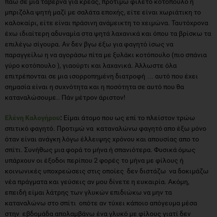
πάω σε μια ταβέρνα για κρέας, προτιμώ φιλέτο κοτόπουλο η
μπριζόλα ψητή μαζί με σαλάτα εποχής, είτε είναι χωριάτικη το
καλοκαίρι, είτε είναι πράσινη ανάμεικτη το χειμώνα. Ταυτόχρονα
έχω ιδιαίτερη αδυναμία στα ψητά λαχανικά και όπου τα βρίσκω τα
επιλέγω σίγουρα. Αν δεν βγω έξω για φαγητό ίσως να
παραγγείλω η να αγοράσω πίτα με ξυλάκι κοτόπουλο (πιο σπάνια
γύρο κοτόπουλο ), γιαούρτι και λαχανικά. Άλλωστε όλα
επιτρέπονται σε μια ισορροπημένη διατροφή … αυτό που έχει
σημασία είναι η συχνότητα και η ποσότητα σε αυτό που θα
καταναλώσουμε.. Πάν μέτρον άριστον!
Ελένη Καλογήρου
:
Είμαι άτομο που ως επί το πλείστον τρώω
σπιτικό φαγητό. Προτιμώ να καταναλώνω φαγητό απο έξω μόνο
όταν είναι ανάγκη λόγω έλλειψης χρόνου και απουσίας απο το
σπίτι. Συνήθως μια φορά το μήνα ή σπανιότερα. Φυσικά όμως
υπάρχουν οι έξοδοι περίπου 2 φορές το μήνα με φίλους ή
κοινωνικές υποχρεώσεις στις οποίες δεν διστάζω να δοκιμάζω
νέα πράγματα και γεύσεις αν μου δίνετε η ευκαιρία. Ακόμη,
επειδή είμαι λάτρης των γλυκών επιδιώκω να μην τα
καταναλώνω στο σπίτι οπότε αν τύχει κάποιο απόγευμα μέσα
στην εβδομάδα απολαμβάνω ένα γλυκό με φίλους γιατί δεν