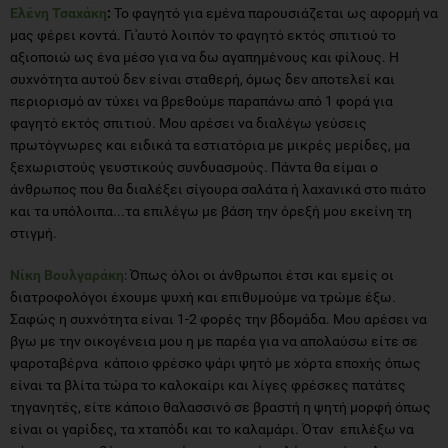
Ελένη Τσαχάκη
:
Το φαγητό για εμένα παρουσιάζεται ως αφορμή να
μας φέρει κοντά. Γι'αυτό λοιπόν το φαγητό εκτός σπιτιού το
αξιοποιώ ως ένα μέσο για να δω αγαπημένους και φίλους. Η
συχνότητα αυτού δεν είναι σταθερή, όμως δεν αποτελεί και
περιορισμό αν τύχει να βρεθούμε παραπάνω από 1 φορά για
φαγητό εκτός σπιτιού. Μου αρέσει να διαλέγω γεύσεις
πρωτόγνωρες και ειδικά τα εστιατόρια με μικρές μερίδες, μα
ξεχωριστούς γευστικούς συνδυασμούς. Πάντα θα είμαι ο
άνθρωπος που θα διαλέξει σίγουρα σαλάτα ή λαχανικά στο πιάτο
και τα υπόλοιπα...τα επιλέγω με βάση την όρεξή μου εκείνη τη
στιγμή.
Νίκη Βουλγαράκη
: Όπως όλοι οι άνθρωποι έτσι και εμείς οι
διατροφολόγοι έχουμε ψυχή και επιθυμούμε να τρώμε έξω.
Σαφώς η συχνότητα είναι 1-2 φορές την βδομάδα. Μου αρέσει να
βγω με την οικογένεια μου η με παρέα για να απολαύσω είτε σε
ψαροταβέρνα κάποιο φρέσκο ψάρι ψητό με χόρτα εποχής όπως
είναι τα βλίτα τώρα το καλοκαίρι και λίγες φρέσκες πατάτες
τηγανητές, είτε κάποιο θαλασσινό σε βραστή η ψητή μορφή όπως
είναι οι γαρίδες, τα χταπόδι και το καλαμάρι. Όταν επιλέξω να