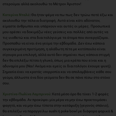
στερούμαι αλλά ακολουθώ το Μέτρον Άριστον!
Κατερίνα Νταλέ
:
Θα ήταν ψέμα να πω πως δεν τρώω ποτέ έξω και
ακολουθώ την τέλεια διατροφή. Αυτό είναι κάτι αδύνατον,
είμαστε άνθρωποι και υπάρχουν και αυτές οι μέρες. Προσωπικά
μου αρέσει να δοκιμάζω νέες γεύσεις και πολλές από αυτές να
τις υιοθετώ και στα διαιτολόγια με τα άτομα που συνεργάζομαι.
Προσπαθώ να είναι ένα γεύμα την εβδομάδα. Δεν έχω κάποια
συγκεκριμένη προτίμηση, η αλάδωτη πίτα με κοτόπουλο είναι
σίγουρα μια επιλογή, αλλά αυτό δεν σημαίνει πως κάποια στιγμή
δεν θα επιλέξω πίτσα ή γλυκό, όπως μια κρέπα που είναι και η
αδυναμία μου (Ναι! Ακόμα και εμείς οι διαιτολόγοι έχουμε ψυχή).
Σημασία έχει να κρατάς ισορροπία και να απολαμβάνεις κάθε σου
γεύμα, άλλωστε ένα δύο γεύματα δεν θα σε πάνε πίσω στο στόχο
σου.
Χριστίνα-Πωλίνα Λαμπρινού
: Κατά μέσο όρο θα τύχει 1-2 φορές
την εβδομάδα. Αν προκύψει μία μέρα να μην έχω προετοιμάσει
φαγητό, και να μην έχω τίποτα στην κατάψυξη (γεγονός σπάνιο),
θα επιλέξω να παραγγείλω sushi ή poke bowl με διάφορα ψαρικά &