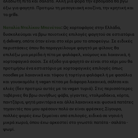
αλάδωτη πίτα και σαλάτα. Άλλη μια φορά την εβδομάδα θα βγω
έξω για φαγητό. Προτιμώ τη μεσογειακή κουζίνα, την κρητική και
τα grills.
Ναταλία Ντελίκου Μπενέτου
:
Ως χορτοφάγος στην Ελλάδα,
δυσκολεύομαι να βρω ποιοτικές επιλογές φαγητού σε εστιατόρια
ή delivery, οπότε όταν είναι στο χέρι μου το αποφεύγω. Σε ειδικές
περιστάσεις όπου θα παραγγείλουμε φαγητό με φίλους θα
επιλέξω μια μερίδα ή πίτα με φαλάφελ, χούμους και λαχανικά, ή
χορτοφαγικό σούσι. Σε έξοδο για φαγητό αν είναι στο χέρι μου θα
προτιμήσω ένα εστιατόριο με χορτοφαγικές επιλογές όπως
noodles με λαχανικά και τόφου ή τορτίγια φαλάφελ ή με φασόλια
και γουακαμόλε ή vegan πίτσα με διάφορα λαχανικά, σάλτσα και
ελιές (δεν προτιμώ αυτές με τα vegan τυριά). Στις περισσότερες
ταβέρνες θα βρω συνήθως φάβα, γίγαντες, ντολμαδάκια, χόρτα,
παντζάρια, ψητά μανιτάρια και άλλα λαχανικα και φυσικά πατάτες
τηγανιτές που μου αρέσουν πολύ αν είναι φρέσκες.Σίγουρα,
πολλές φορές έχω ξεμείνει από επιλογές, ειδικά σε νησιά ή
μικρά χωριά, όπου έχω αρκεστεί στο γνωστό: πατάτα - σαλάτα -
ψωμί.