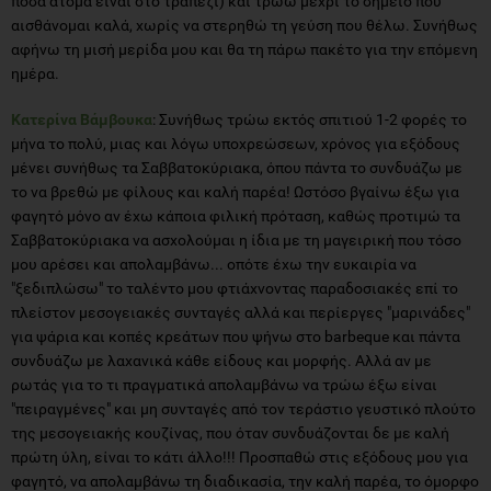
πόσα άτομα είναι στο τραπέζι) και τρωω μέχρι το σημείο που
αισθάνομαι καλά, χωρίς να στερηθώ τη γεύση που θέλω. Συνήθως
αφήνω τη μισή μερίδα μου και θα τη πάρω πακέτο για την επόμενη
ημέρα.
Κατερίνα Βάμβουκα
: Συνήθως τρώω εκτός σπιτιού 1-2 φορές το
μήνα το πολύ, μιας και λόγω υποχρεώσεων, χρόνος για εξόδους
μένει συνήθως τα Σαββατοκύριακα, όπου πάντα το συνδυάζω με
το να βρεθώ με φίλους και καλή παρέα! Ωστόσο βγαίνω έξω για
φαγητό μόνο αν έχω κάποια φιλική πρόταση, καθώς προτιμώ τα
Σαββατοκύριακα να ασχολούμαι η ίδια με τη μαγειρική που τόσο
μου αρέσει και απολαμβάνω... οπότε έχω την ευκαιρία να
"ξεδιπλώσω" το ταλέντο μου φτιάχνοντας παραδοσιακές επί το
πλείστον μεσογειακές συνταγές αλλά και περίεργες "μαρινάδες"
για ψάρια και κοπές κρεάτων που ψήνω στο barbeque και πάντα
συνδυάζω με λαχανικά κάθε είδους και μορφής. Αλλά αν με
ρωτάς για το τι πραγματικά απολαμβάνω να τρώω έξω είναι
"πειραγμένες" και μη συνταγές από τον τεράστιο γευστικό πλούτο
της μεσογειακής κουζίνας, που όταν συνδυάζονται δε με καλή
πρώτη ύλη, είναι το κάτι άλλο!!! Προσπαθώ στις εξόδους μου για
φαγητό, να απολαμβάνω τη διαδικασία, την καλή παρέα, το όμορφο