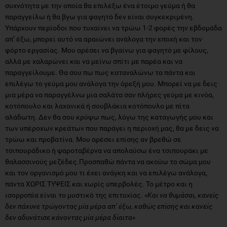
συχνότητα με την οποία θα επιλέξω ένα έτοιμο γεύμα ή θα
παραγγείλω ή θα βγω για φαγητό δεν είναι συγκεκριμένη.
Υπάρχουν περίοδοι που τυχαίνει να τρώω 1-2 φορές την εβδομάδα
απ’ έξω, μπορεί αυτό να αραιώνει ανάλογα την εποχή και τον
φόρτο εργασίας. Μου αρέσει να βγαίνω για φαγητό με φίλους,
αλλά με χαλαρώνει και να μείνω σπίτι με παρέα και να
παραγγείλουμε. Θα σου πω πως καταναλώνω τα πάντα και
επιλέγω το γεύμα μου ανάλογα την όρεξή μου. Μπορεί να με δεις
μια μέρα να παραγγέλνω μια σαλάτα σαν πλήρες γεύμα με κινόα,
κοτόπουλο και λαχανικά ή σουβλάκια κοτόπουλο με πίτα
αλάδωτη. Δεν θα σου κρύψω πως, λόγω της καταγωγής μου και
των υπέροχων κρεάτων που παράγει η περιοχή μας, θα με δεις να
τρώω και προβατίνα. Μου αρέσει επίσης αν βρεθώ σε
τσιπουράδικο ή ψαροταβέρνα να απολαύσω ένα τσιπουράκι με
θαλασσινούς μεζέδες.Προσπαθώ πάντα να ακούω το σώμα μου
και τον οργανισμό μου τι έχει ανάγκη και να επιλέγω ανάλογα,
πάντα ΧΩΡΙΣ ΤΥΨΕΙΣ και χωρίς υπερβολές. Το μέτρο και η
ισορροπία είναι το μυστικό της επιτυχίας.
«Και να θυμάσαι, κανείς
δεν πάχυνε τρώγοντας μία μέρα απ’ έξω, καθώς επίσης και κανείς
δεν αδυνάτισε κάνοντας μία μέρα δίαιτα»