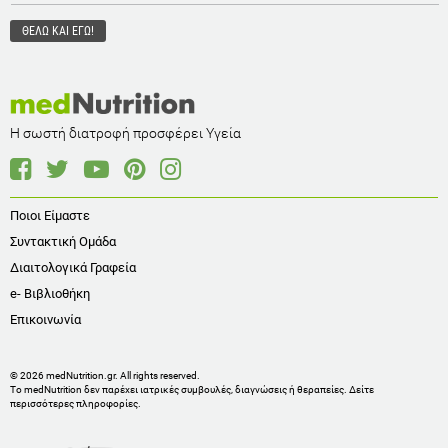
Η σωστή διατροφή προσφέρει Υγεία
Ποιοι Είμαστε
Συντακτική Ομάδα
Διαιτολογικά Γραφεία
e- Βιβλιοθήκη
Επικοινωνία
© 2026 medNutrition.gr. All rights reserved.
Το medNutrition δεν παρέχει ιατρικές συμβουλές, διαγνώσεις ή θεραπείες.
Δείτε
περισσότερες πληροφορίες
.