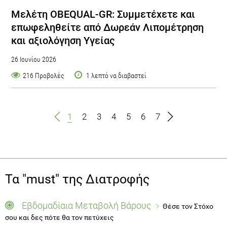
Μελέτη OBEQUAL-GR: Συμμετέχετε και
επωφεληθείτε από Δωρεάν Λιπομέτρηση
και αξιολόγηση Υγείας
26 Ιουνίου 2026
216 Προβολές
1 λεπτό να διαβαστεί
1
2
3
4
5
6
7
Τα "must" της Διατροφής
Εβδομαδίαια Μεταβολή Βάρους
Θέσε τον Στόχο
σου και δες πότε θα τον πετύχεις