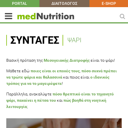
PORTAL
ΔΙΑΙΤΟΛΟΓΟΣ
E-SHOP
ΣΥΝΤΑΓΈΣ
ΨΑΡΙ
Βασική πρόταση της
Μεσογειακής Διατροφής
είναι το ψάρι!
Μάθετε εδώ
ποιες είναι οι εποχές τους
,
πόσο συχνά πρέπει
να τρώτε ψάρια και θαλασσινά
και ποιος είναι
ο ιδανικός
τρόπος για να το μαγειρέψετε
!
Παράλληλα, ανακαλύψτε
πόσο θρεπτικό είναι το τηγανητό
ψάρι
,
παχαίνει η πέτσα του
και
πώς βοηθά στη νοητική
λειτουργία
;