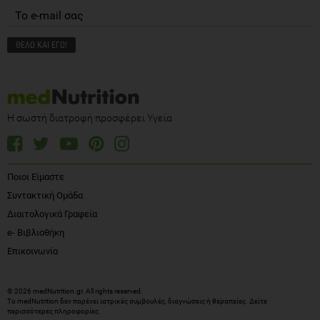
Η σωστή διατροφή προσφέρει Υγεία
Ποιοι Είμαστε
Συντακτική Ομάδα
Διαιτολογικά Γραφεία
e- Βιβλιοθήκη
Επικοινωνία
© 2026 medNutrition.gr. All rights reserved.
Το medNutrition δεν παρέχει ιατρικές συμβουλές, διαγνώσεις ή θεραπείες.
Δείτε
περισσότερες πληροφορίες
.