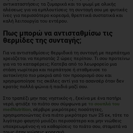
αντικαταστήσεις τα ζυμαρικά και το ψωμί με ολικής
αλέσεως για να εμπλουτίσεις τη συνταγή σου με φυτικές
ίνες για περισσότερο κορεσμό, θρεπτικά συστατικά και
καλή λειτουργία του εντέρου.
Πως μπορώ να αντισταθμίσω τις
θερμίδες της συνταγής;
Για να αντισταθμίσεις θερμιδικά τη συνταγή με περπάτημα
χρειάζεται να περπατάς 2 ώρες περίπου. Τι σου προτείνω
για να το καταφέρεις; Κατεβα από το λεωφορείο μια
στάση νωρίτερα και περπάτησε ή σταθμευσε το
αυτοκίνητο πιο μακριά από τον προορισμό σου και
χρησιμοποίησε τις σκάλες αντί για το ασανσέρ όταν δεν
κρατάς πολλά ψώνια ή παιδιά μαζί σου.
Στο τραπέζι μην πας νηστικός-η , ξεκίνα με ένα ποτήρι
νερό, φτιάξε το πιάτο σου σύμφωνα με
το σουπλά του
medNutrition
, σέρβιρε μικρότερες ποσότητες,
χρησιμοποιώντας ένα πιάτο μικρότερο των 25 εκ, τότε το
λιγότερο φαγητό μοιάζει περισσότερο και μην νιώθεις
υποχρεωμένος-η να καθαρίσεις το πιάτο σου, σταματά να
τρως όταν νιώσεις κορεσμό.