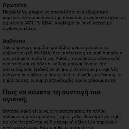
Πρωτεΐνη
Παράλληλα, μπορεί να αποτελέσει ένα εξαιρετικά
χορταστικό γεύμα λόγω της πλούσιας περιεκτικότητας σε
πρωτεΐνη (471,1% GDA), ιδιαίτερα αν συνδυαστεί με
άφθονη σαλάτα.
Ασβέστιο
Ταυτόχρονα, η μερίδα προσδίδει αρκετή ποσότητα
ασβεστίου (45.6% GDA) έτσι καλύπτεις τη μισή ημερήσια
συνιστώμενη πρόσληψη. Καθώς το ασβέστιο κάνει καλό
στα οστά και τα δόντια, καθώς προλαμβάνεις την
οστεοπόρωση (ειδικά αν ανήκεις στα άτομα με υψηλές
ανάγκες σε ασβέστιο όπως είναι οι έφηβοι, οι έγκυες, οι
θηλάζουσες, οι εμμηνοπαυσιακές και οι ηλικιωμένοι).
Πως να κάνετε τη συνταγή πιο
υγιεινή;
Ωστόσο, καλό είναι να αντικαταστήσεις τα πλήρη
γαλακτοκομικά προϊόντα (τυριά, γάλα, βούτυρο) με Light
που δε στερούνται σε διατροφική αξία αλλά παρέχουν
λιγότερα λιπαρά. Επιπρόσθετα, μπορείς να