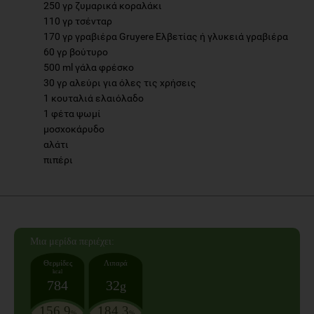
250 γρ ζυμαρικά κοραλάκι
110 γρ τσένταρ
170 γρ γραβιέρα Gruyere Ελβετίας ή γλυκειά γραβιέρα
60 γρ βούτυρο
500 ml γάλα φρέσκο
30 γρ αλεύρι για όλες τις χρήσεις
1 κουταλιά ελαιόλαδο
1 φέτα ψωμί
μοσχοκάρυδο
αλάτι
πιπέρι
Mια μερίδα
περιέχει:
Θερμίδες
Λιπαρά
kcal
784
32
g
156.9
184.3
%
%