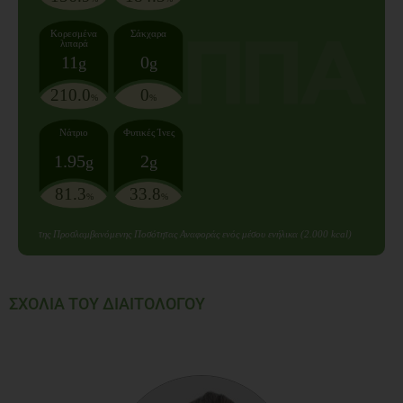
Κορεσμένα
Σάκχαρα
λιπαρά
11
0
g
g
210.0
0
%
%
Νάτριο
Φυτικές Ίνες
1.95
2
g
g
81.3
33.8
%
%
της Προσλαμβανόμενης Ποσότητας Αναφοράς ενός μέσου ενήλικα (2.000 kcal)
ΣΧΟΛΙΑ ΤΟΥ ΔΙΑΙΤΟΛΟΓΟΥ