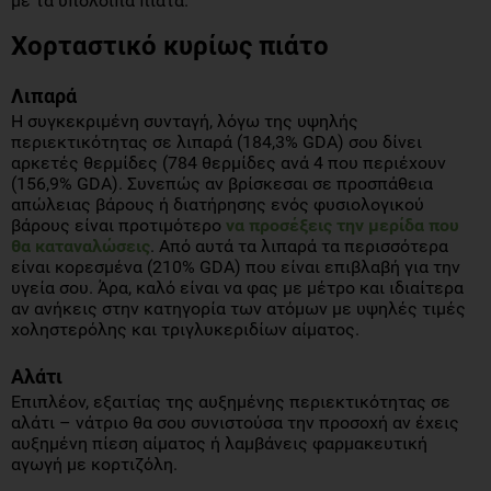
με τα υπόλοιπα πιάτα.
Χορταστικό κυρίως πιάτο
Λιπαρά
Η συγκεκριμένη συνταγή, λόγω της υψηλής
περιεκτικότητας σε λιπαρά (184,3% GDA) σου δίνει
αρκετές θερμίδες (784 θερμίδες ανά 4 που περιέχουν
(156,9% GDA). Συνεπώς αν βρίσκεσαι σε προσπάθεια
απώλειας βάρους ή διατήρησης ενός φυσιολογικού
βάρους είναι προτιμότερο
να προσέξεις την μερίδα που
θα καταναλώσεις
. Από αυτά τα λιπαρά τα περισσότερα
είναι κορεσμένα (210% GDA) που είναι επιβλαβή για την
υγεία σου. Άρα, καλό είναι να φας με μέτρο και ιδιαίτερα
αν ανήκεις στην κατηγορία των ατόμων με υψηλές τιμές
χοληστερόλης και τριγλυκεριδίων αίματος.
Αλάτι
Επιπλέον, εξαιτίας της αυξημένης περιεκτικότητας σε
αλάτι – νάτριο θα σου συνιστούσα την προσοχή αν έχεις
αυξημένη πίεση αίματος ή λαμβάνεις φαρμακευτική
αγωγή με κορτιζόλη.