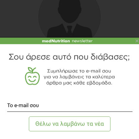
×
ΑΛΈΞΗΣ ΕΠΙΘΥΜΙΆΔΗΣ
Food blogger
Ο Αλέξης Επιθυμίαδης είναι το πρόσωπο πίσω από
το food blog
Always Hungry
. Η μεγάλη του αγάπη
για το φαγητό και τις ξεχωριστές γεύσεις τον
οδήγησαν στη δημιουργία ενός
διαφορετικού blog μαγειρικής με ιδιαίτερο
χαρακτήρα. Αν θέλετε να βρείτε συνταγές που θα
σας κάνουν να ξεχωρίσετε ή παραδοσιακές
συνταγές με δημιουργική εκτέλεση, αρκεί να
επισκεφτείτε το alwayshungry.gr.