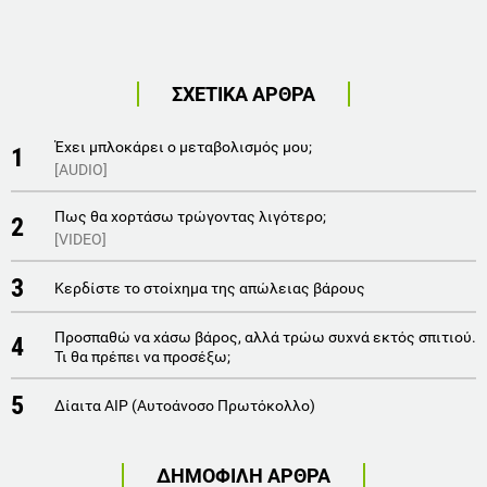
ΣΧΕΤΙΚΑ ΑΡΘΡΑ
Έχει μπλοκάρει ο μεταβολισμός μου;
1
[AUDIO]
Πως θα χορτάσω τρώγοντας λιγότερο;
2
[VIDEO]
3
Κερδίστε το στοίχημα της απώλειας βάρους
Προσπαθώ να χάσω βάρος, αλλά τρώω συχνά εκτός σπιτιού.
4
Τι θα πρέπει να προσέξω;
5
Δίαιτα AIP (Αυτοάνοσο Πρωτόκολλο)
ΔΗΜΟΦΙΛΗ ΑΡΘΡΑ