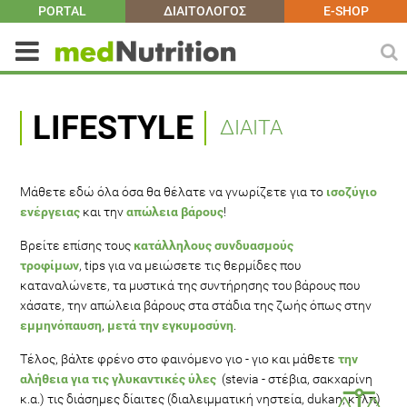
PORTAL
ΔΙΑΙΤΟΛΟΓΟΣ
E-SHOP
LIFESTYLE
ΔΙΑΙΤΑ
Μάθετε εδώ όλα όσα θα θέλατε να γνωρίζετε για το
ισοζύγιο
ενέργειας
και την
απώλεια βάρους
!
Βρείτε επίσης τους
κατάλληλους συνδυασμούς
τροφίμων
, tips για να μειώσετε τις θερμίδες που
καταναλώνετε, τα μυστικά της συντήρησης του βάρους που
χάσατε, την απώλεια βάρους στα στάδια της ζωής όπως στην
εμμηνόπαυση
,
μετά την εγκυμοσύνη
.
Τέλος, βάλτε φρένο στο φαινόμενο γιο - γιο και μάθετε
την
αλήθεια για τις γλυκαντικές ύλες
(stevia - στέβια, σακχαρίνη
κ.α.) τις διάσημες δίαιτες (διαλειμματική νηστεία, dukan, κτλπ)