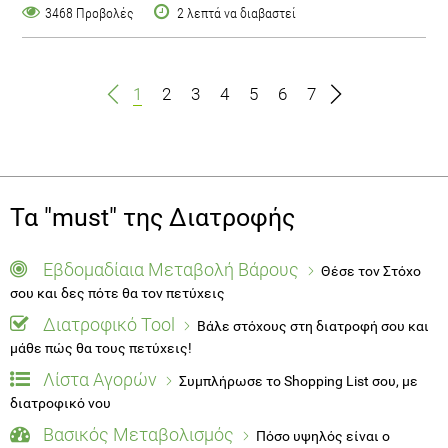
3468 Προβολές
2 λεπτά να διαβαστεί
1
2
3
4
5
6
7
Τα "must" της Διατροφής
Εβδομαδίαια Μεταβολή Βάρους
Θέσε τον Στόχο
σου και δες πότε θα τον πετύχεις
Διατροφικό Tool
Βάλε στόχους στη διατροφή σου και
μάθε πώς θα τους πετύχεις!
Λίστα Αγορών
Συμπλήρωσε το Shopping List σου, με
διατροφικό νου
Βασικός Μεταβολισμός
Πόσο υψηλός είναι ο