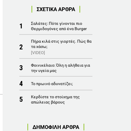
ΣΧΕΤΙΚΑ ΑΡΘΡΑ
Σαλάτες: Πότε γίνονται πιο
1
Θερμιδογόνες από ένα Burger
Πήρα κιλά στις γιορτές. Πώς θα
2
τα χάσω;
[VIDEO]
Φοινικέλαιο: Όλη η αλήθεια για
3
την υγεία μας
4
Το πρωινό αδυνατίζει;
Κερδίστε το στοίχημα της
5
απώλειας βάρους
ΔΗΜΟΦΙΛΗ ΑΡΘΡΑ