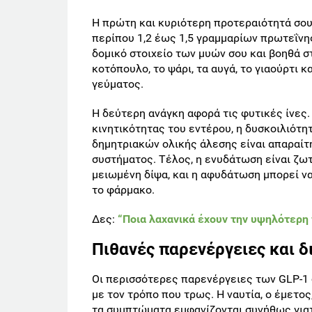
Η πρώτη και κυριότερη προτεραιότητά σου 
περίπου 1,2 έως 1,5 γραμμαρίων πρωτεΐνης
δομικό στοιχείο των μυών σου και βοηθά 
κοτόπουλο, το ψάρι, τα αυγά, το γιαούρτι 
γεύματος.
Η δεύτερη ανάγκη αφορά τις φυτικές ίνες
κινητικότητας του εντέρου, η δυσκοιλιότη
δημητριακών ολικής άλεσης είναι απαραίτη
συστήματος. Τέλος, η ενυδάτωση είναι ζω
μειωμένη δίψα, και η αφυδάτωση μπορεί να
το φάρμακο.
Δες:
“Ποια λαχανικά έχουν την υψηλότερη 
Πιθανές παρενέργειες και 
Οι περισσότερες παρενέργειες των GLP-1 
με τον τρόπο που τρως. Η ναυτία, ο έμετος,
τα συμπτώματα εμφανίζονται συνήθως γιατ