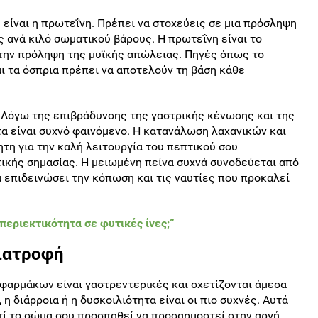
είναι η πρωτεΐνη. Πρέπει να στοχεύεις σε μια πρόσληψη
 ανά κιλό σωματικού βάρους. Η πρωτεΐνη είναι το
στην πρόληψη της μυϊκής απώλειας. Πηγές όπως το
και τα όσπρια πρέπει να αποτελούν τη βάση κάθε
. Λόγω της επιβράδυνσης της γαστρικής κένωσης και της
τα είναι συχνό φαινόμενο. Η κατανάλωση λαχανικών και
τη για την καλή λειτουργία του πεπτικού σου
τικής σημασίας. Η μειωμένη πείνα συχνά συνοδεύεται από
 επιδεινώσει την κόπωση και τις ναυτίες που προκαλεί
περιεκτικότητα σε φυτικές ίνες;”
διατροφή
φαρμάκων είναι γαστρεντερικές και σχετίζονται άμεσα
 η διάρροια ή η δυσκοιλιότητα είναι οι πιο συχνές. Αυτά
ί το σώμα σου προσπαθεί να προσαρμοστεί στην αργή