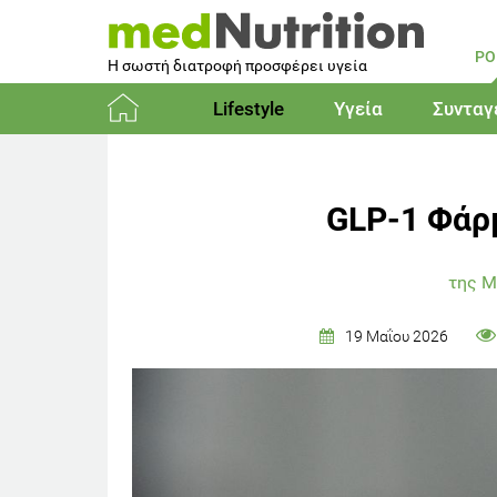
PO
Η σωστή διατροφή προσφέρει υγεία
Lifestyle
Υγεία
Συνταγ
Αρχική
GLP-1 Φάρ
της Μ
19 Μαΐου 2026