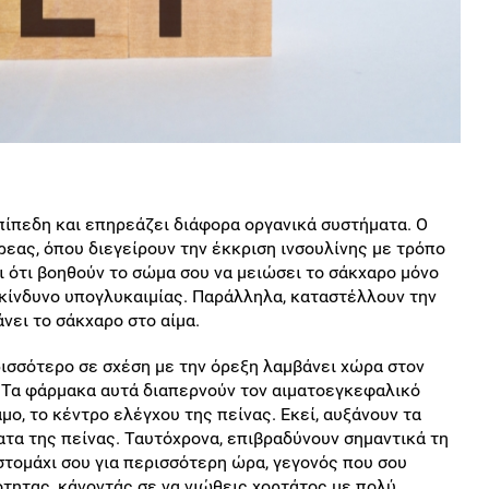
ίπεδη και επηρεάζει διάφορα οργανικά συστήματα. Ο
ρεας, όπου διεγείρουν την έκκριση ινσουλίνης με τρόπο
 ότι βοηθούν το σώμα σου να μειώσει το σάκχαρο μόνο
 κίνδυνο υπογλυκαιμίας. Παράλληλα, καταστέλλουν την
νει το σάκχαρο στο αίμα.
ρισσότερο σε σχέση με την όρεξη λαμβάνει χώρα στον
 Τα φάρμακα αυτά διαπερνούν τον αιματοεγκεφαλικό
ο, το κέντρο ελέγχου της πείνας. Εκεί, αυξάνουν τα
ατα της πείνας. Ταυτόχρονα, επιβραδύνουν σημαντικά τη
στομάχι σου για περισσότερη ώρα, γεγονός που σου
τητας, κάνοντάς σε να νιώθεις χορτάτος με πολύ