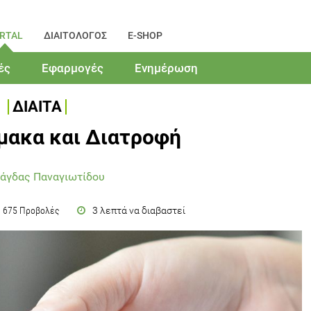
RTAL
ΔΙΑΙΤΟΛΟΓΟΣ
E-SHOP
ές
Εφαρμογές
Ενημέρωση
ΔΙΑΙΤΑ
μακα και Διατροφή
άγδας Παναγιωτίδου
3 λεπτά να διαβαστεί
675 Προβολές