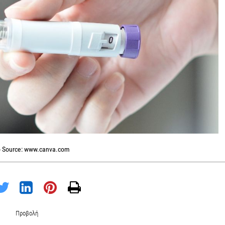
 Source: www.canva.com
Προβολή