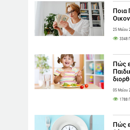
Ποια 
Οικον
25 Μαΐου 
3348 
Πώς ε
Παιδι
διορθ
05 Μαΐου 
1788 
Πώς ε