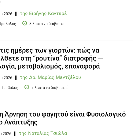
ς
της Ειρήνης Καντερέ
ου 2026
Προβολές
3 λεπτά να διαβαστεί
τις ημέρες των γιορτών: πώς να
λθετε στη “ρουτίνα” διατροφής —
ογία, μεταβολισμός, επαναφορά
της Δρ. Μαρίας Μεντζέλου
ου 2026
 Προβολές
7 λεπτά να διαβαστεί
η Άρνηση του φαγητού είναι Φυσιολογικό
ο Ανάπτυξης
της Ναταλίας Τσιώλα
υ 2026