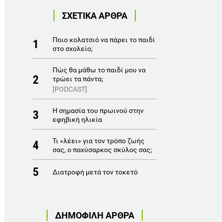
ΣΧΕΤΙΚΑ ΑΡΘΡΑ
Ποιο κολατσιό να πάρει το παιδί
1
στο σχολείο;
Πώς θα μάθω το παιδί μου να
2
τρώει τα πάντα;
[PODCAST]
Η σημασία του πρωινού στην
3
εφηβική ηλικία
Τι «λέει» για τον τρόπο ζωής
4
σας, ο παχύσαρκος σκύλος σας;
5
Διατροφή μετά τον τοκετό
ΔΗΜΟΦΙΛΗ ΑΡΘΡΑ