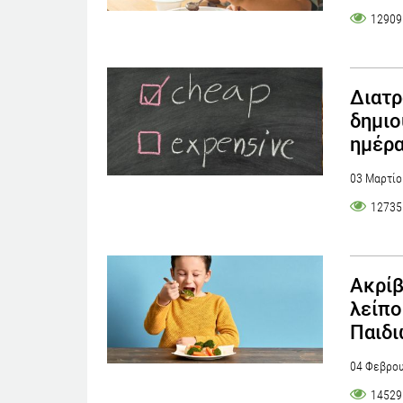
12909
Διατρ
δημιο
ημέρ
03 Μαρτίο
12735
Ακρίβ
λείπο
Παιδι
04 Φεβρου
14529