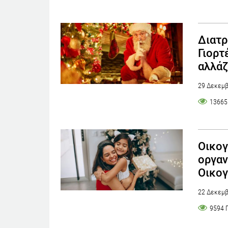
Διατρ
Γιορτ
αλλάζ
29 Δεκεμβ
13665
Οικογ
οργαν
Οικογ
22 Δεκεμβ
9594 