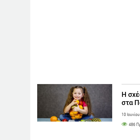
H σχέ
στα Π
10 Ιουνίο
486 Π