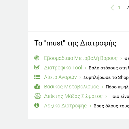
1
2
Τα "must" της Διατροφής
Εβδομαδίαια Μεταβολή Βάρους
Θέ
Διατροφικό Tool
Βάλε στόχους στη 
Λίστα Αγορών
Συμπλήρωσε το Shoppi
Βασικός Μεταβολισμός
Πόσο υψηλό
Δείκτης Μάζας Σώματος
Ποιο είν
Λεξικό Διατροφής
Βρες όλους τους