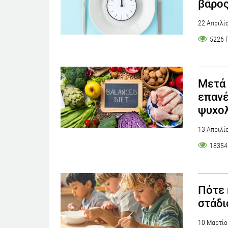
βάρο
22 Απριλί
5226 
Μετά 
επανέ
ψυχολ
13 Απριλί
18354
Πότε 
στάδι
10 Μαρτίο