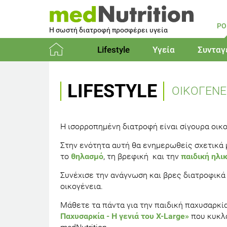
PO
Η σωστή διατροφή προσφέρει υγεία
Lifestyle
Υγεία
Συνταγ
Αρχική
LIFESTYLE
ΟΙΚΟΓΕΝΕ
Η ισορροπημένη διατροφή είναι σίγουρα οικ
Στην ενότητα αυτή θα ενημερωθείς σχετικά 
το
θηλασμό
, τη βρεφική και την
παιδική ηλικ
Συνέχισε την ανάγνωση και βρες διατροφικά 
οικογένεια.
Μάθετε τα πάντα για την παιδική παχυσαρκί
Παχυσαρκία - Η γενιά του X-Large»
που κυκλο