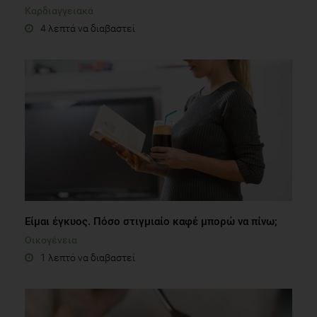
Καρδιαγγειακά
4 λεπτά να διαβαστεί
Είμαι έγκυος. Πόσο στιγμιαίο καφέ μπορώ να πίνω;
Οικογένεια
1 λεπτό να διαβαστεί