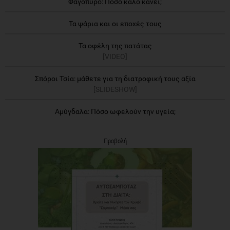
Φαγόπυρο: Πόσο καλό κάνει;
Τα ψάρια και οι εποχές τους
Τα οφέλη της πατάτας
[VIDEO]
Σπόροι Τσία: μάθετε για τη διατροφική τους αξία
[SLIDESHOW]
Αμύγδαλα: Πόσο ωφελούν την υγεία;
Προβολή