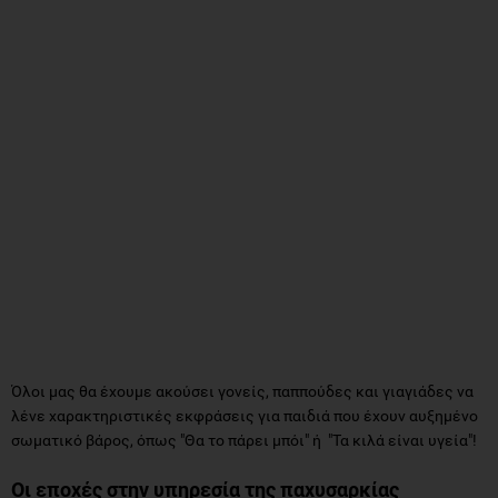
Όλοι μας θα έχουμε ακούσει γονείς, παππούδες και γιαγιάδες να
λένε χαρακτηριστικές εκφράσεις για παιδιά που έχουν αυξημένο
σωματικό βάρος, όπως "Θα το πάρει μπόι" ή "Τα κιλά είναι υγεία"!
Οι εποχές στην υπηρεσία της παχυσαρκίας