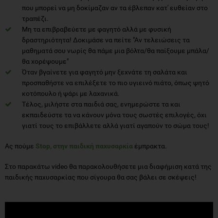
που μπορεί να μη δοκίμαζαν αν τα έβλεπαν κατ' ευθείαν στο
τραπέζι.
Μη τα επιβραβεύετε με φαγητό αλλά με φυσική
δραστηριότητα! Δοκιμάσε να πείτε "Αν τελειώσεις τα
μαθηματά σου νωρίς θα πάμε μια βόλτα/θα παίξουμε μπάλα/
θα χορέψουμε"
Όταν βγαίνετε για φαγητό μην ξεχνάτε τη σαλάτα και
προσπαθήστε να επιλέξετε το πιο υγιεινό πιάτο, όπως ψητό
κοτόπουλο ή ψάρι με λαχανικά.
Τέλος, μιλήστε στα παιδιά σας, ενημερώστε τα και
εκπαιδεύστε τα να κάνουν μόνα τους σωστές επιλογές, όχι
γιατί τους το επιβάλλετε αλλά γιατί αγαπούν το σώμα τους!
Ας πούμε
Stop, στην παιδική παχυσαρκία
έμπρακτα.
Στο παρακάτω video θα παρακολουθήσετε μια διαφήμιση κατά της
παιδικής παχυσαρκίας που σίγουρα θα σας βάλει σε σκέψεις!