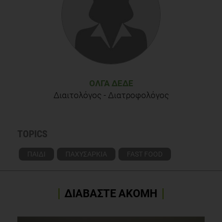
ΌΛΓΑ ΔΈΔΕ
Διαιτολόγος - Διατροφολόγος
TOPICS
ΠΑΙΔΙ
ΠΑΧΥΣΑΡΚΙΑ
FAST FOOD
ΔΙΑΒΑΣΤΕ ΑΚΟΜΗ