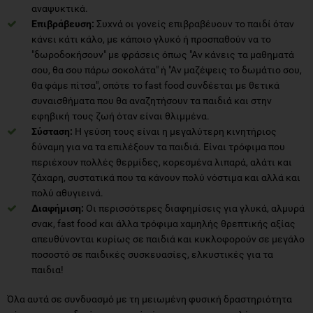
αναψυκτικά.
Επιβράβευση:
Συχνά οι γονείς επιβραβέυουν το παιδί όταν
κάνει κάτι κάλο, με κάποιο γλυκό ή προσπαθούν να το
"δωροδοκήσουν" με φράσεις όπως "Αν κάνεις τα μαθηματά
σου, θα σου πάρω σοκολάτα" ή "Αν μαζέψεις το δωμάτιο σου,
θα φάμε πίτσα", οπότε το fast food συνδέεται με θετικά
συναισθήματα που θα αναζητήσουν τα παιδιά και στην
εφηβική τους ζωή όταν είναι θλιμμένα.
Σύσταση:
Η γεύση τους είναι η μεγαλύτερη κινητήριος
δύναμη για να τα επιλέξουν τα παιδιά. Είναι τρόφιμα που
περιέχουν πολλές θερμίδες, κορεσμένα λιπαρά, αλάτι και
ζάχαρη, συστατικά που τα κάνουν πολύ νόστιμα και αλλά και
πολύ αθυγιεινά.
Διαφήμιση:
Οι περισσότερες διαφημίσεις για γλυκά, αλμυρά
σνακ, fast food και άλλα τρόφιμα χαμηλής θρεπτικής αξίας
απευθύνονται κυρίως σε παιδιά και κυκλοφορούν σε μεγάλο
ποσοστό σε παιδικές συσκευασίες, ελκυστικές για τα
παιδια!
Όλα αυτά σε συνδυασμό με τη μειωμένη φυσική δραστηριότητα