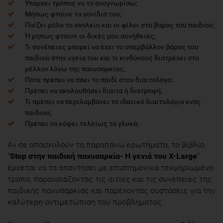
Υπάρχει τρόπος να το αναγνωρίσω;
Μήπως φταίνε τα γονίδιά του;
Παίζει ρόλο το σχολείο και οι φίλοι στο βάρος του παιδιού;
Ή μήπως φταίνε οι δικές μου συνήθειες;
Τι συνέπειες μπορεί να έχει το υπερβάλλον βάρος του
παιδιού στην υγεία του και τι κινδύνους διατρέχει στο
μέλλον λόγω της παχυσαρκίας;
Πότε πρέπει να πάει το παιδί στον διαιτολόγο;
Πρέπει να ακολουθήσει δίαιτα ή διατροφή;
Τι πρέπει να περιλαμβάνει το ιδανικό διαιτολόγιο ενός
παιδιού;
Πρέπει να κόψει τελείως τα γλυκά;
Αν σε απασχολούν τα παραπάνω ερωτήματα, τo βιβλίο
"
Stop στην παιδική παχυσαρκία- Η γενιά του X-Large
"
έρχεται να τα απαντήσει με επιστημονικά τεκμηριωμένο
τρόπο, παρουσιάζοντας τις αιτίες και τις συνέπειες της
παιδικής παχυσαρκίας και παρέχοντας συστάσεις για την
καλύτερη αντιμετώπιση του προβλήματος.