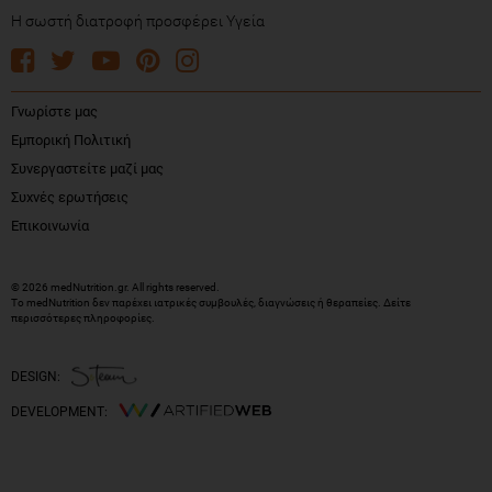
Η σωστή διατροφή προσφέρει Υγεία
Γνωρίστε μας
Εμπορική Πολιτική
Συνεργαστείτε μαζί μας
Συχνές ερωτήσεις
Επικοινωνία
© 2026 medNutrition.gr. All rights reserved.
Το medNutrition δεν παρέχει ιατρικές συμβουλές, διαγνώσεις ή θεραπείες.
Δείτε
περισσότερες πληροφορίες
.
DESIGN:
DEVELOPMENT: