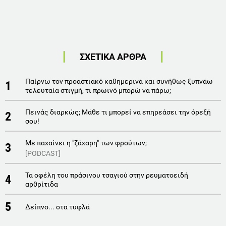
ΣΧΕΤΙΚΑ ΑΡΘΡΑ
Παίρνω τον προαστιακό καθημερινά και συνήθως ξυπνάω
1
τελευταία στιγμή, τι πρωινό μπορώ να πάρω;
Πεινάς διαρκώς; Μάθε τι μπορεί να επηρεάσει την όρεξή
2
σου!
Με παχαίνει η "ζάχαρη" των φρούτων;
3
[PODCAST]
Τα οφέλη του πράσινου τσαγιού στην ρευματοειδή
4
αρθρίτιδα
5
Δείπνο... στα τυφλά