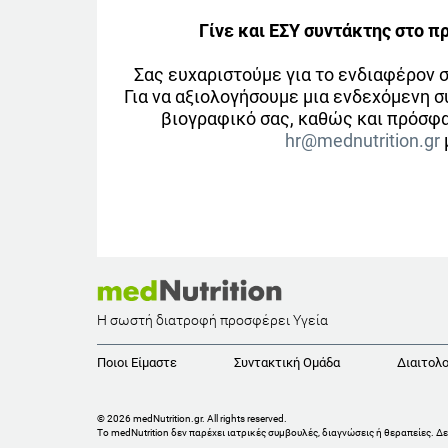
Γίνε και ΕΣΥ συντάκτης στο π
Σας ευχαριστούμε για το ενδιαφέρον σ
Για να αξιολογήσουμε μια ενδεχόμενη σ
βιογραφικό σας, καθώς και πρόσφ
hr@mednutrition.gr
Η σωστή διατροφή προσφέρει Υγεία
Ποιοι Είμαστε
Συντακτική Ομάδα
Διαιτολο
© 2026 medNutrition.gr. All rights reserved.
Το medNutrition δεν παρέχει ιατρικές συμβουλές, διαγνώσεις ή θεραπείες.
Δε