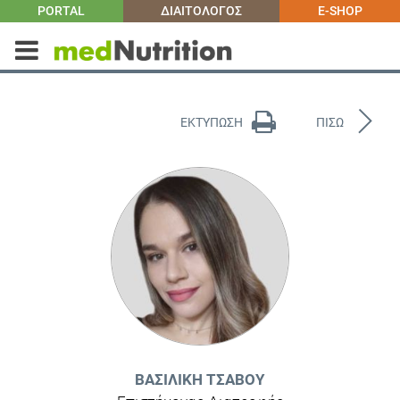
PORTAL
ΔΙΑΙΤΟΛΟΓΟΣ
E-SHOP
ΕΚΤΥΠΩΣΗ
ΠΙΣΩ
ΒΑΣΙΛΙΚΉ ΤΣΆΒΟΥ