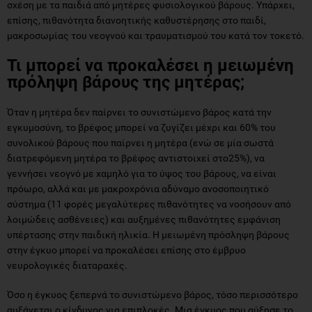
σχέση με τα παιδιά από μητέρες φυσιολογικού βάρους. Υπάρχει,
επίσης, πιθανότητα διανοητικής καθυστέρησης στο παιδί,
μακροσωμίας του νεογνού και τραυματισμού του κατά τον τοκετό.
Τι μπορεί να προκαλέσει η μειωμένη
πρόληψη βάρους της μητέρας;
Όταν η μητέρα δεν παίρνει το συνιστώμενο βάρος κατά την
εγκυμοσύνη, το βρέφος μπορεί να ζυγίζει μέχρι και 60% του
συνολικού βάρους που παίρνει η μητέρα (ενώ σε μία σωστά
διατρεφόμενη μητέρα το βρέφος αντιστοιχεί στο25%), να
γεννήσει νεογνό με χαμηλό για το ύψος του βάρους, να είναι
πρόωρο, αλλά και με μακροχρόνια αδύναμο ανοσοποιητικό
σύστημα (11 φορές μεγαλύτερες πιθανότητες να νοσήσουν από
λοιμώδεις ασθένειες) και αυξημένες πιθανότητες εμφάνιση
υπέρτασης στην παιδική ηλικία. Η μειωμένη πρόσληψη βάρους
στην έγκυο μπορεί να προκαλέσει επίσης στο έμβρυο
νευρολογικές διαταραχές.
Όσο η έγκυος ξεπερνά το συνιστώμενο βάρος, τόσο περισσότερο
αυξάνεται ο κίνδυνος για επιπλοκές. Μια έγκυος που αύξησε το