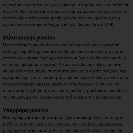
ενδεχόμενες επιπλοκές για τη μητέρα, το έμβρυο και το παιδί που
θα γεννηθεί. Τελευταίες έρευνες συμπεραίνουν, ότι η συχνότητα
επιπλοκών κατά την εγκυμοσύνη είναι πολύ χαμηλότερη στις
έγκυες που είχαν φυσιολογική αύξηση βάρους (κατά ΙΟΜ).
Ελλιποβαρής γυναίκα
Η ελλιποβαρής γυναίκα έχει μεγαλύτερο κίνδυνο να γεννήσει
παιδί με χαμηλότερο σωματικό βάρος από το κανονικό, αναιμία,
επιπλοκές κύησης, πρόωρο τοκετό και βρεφικό θάνατο (κυρίως
εξαιτίας πρόωρου τοκετού). Αυτός ο κίνδυνος αυξάνεται αν η
γυναίκα δεν έχει πάρει τα συνιστώμενα κιλά για τις ανάγκες της
εγκυμοσύνης. Για τη μείωση των παραπάνω κινδύνων, συνιστάται
στην ελλιποβαρή μητέρα βελτίωση της διατροφής της και του
σωματικού της βάρους πριν από τη σύλληψη, αλλά και πρόσληψη
του συνιστώμενου βάρους κατά τη διάρκεια της εγκυμοσύνης.
Υπέρβαρη γυναίκα
Η υπέρβαρη μητέρα (και κυρίως η παχύσαρκη) βάζει, επίσης, σε
κίνδυνο τόσο την υγεία της, όσο και την υγεία του εμβρύου και
μακροχρόνια του παιδιού. Εκτός από δυσκολία στην κίνηση και