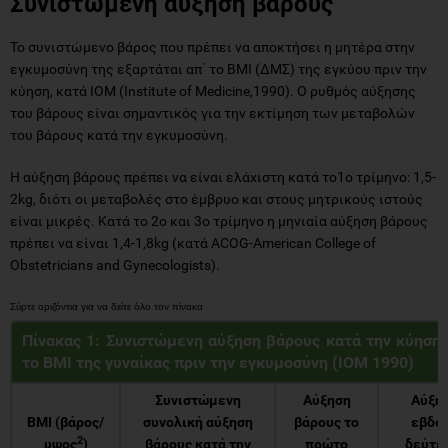
Συνιστώμενη αύξηση βάρους
Το συνιστώμενο βάρος που πρέπει να αποκτήσει η μητέρα στην
εγκυμοσύνη της εξαρτάται απ΄ το BMI (ΔΜΣ) της εγκύου πριν την
κύηση, κατά ΙΟΜ (Institute of Medicine,1990). Ο ρυθμός αύξησης
του βάρους είναι σημαντικός για την εκτίμηση των μεταβολών
του βάρους κατά την εγκυμοσύνη.
Η αύξηση βάρους πρέπει να είναι ελάχιστη κατά το1ο τρίμηνο: 1,5-
2kg, διότι οι μεταβολές στο έμβρυο και στους μητρικούς ιστούς
είναι μικρές. Κατά το 2ο και 3ο τρίμηνο η μηνιαία αύξηση βάρους
πρέπει να είναι 1,4-1,8kg (κατά ACOG-American College of
Obstetricians and Gynecologists).
Πίνακας 1: Συνιστώμενη αύξηση βάρους κατά την κύηση 
το BMI της γυναίκας πριν την εγκυμοσύνη (IOM 1990)
Συνιστώμενη
Αύξηση
Αύξησ
ΒΜΙ (βάρος/
συνολική αύξηση
βάρους το
εβδομ
2
υψος
)
βάρους κατά την
πρώτο
δεύτερ