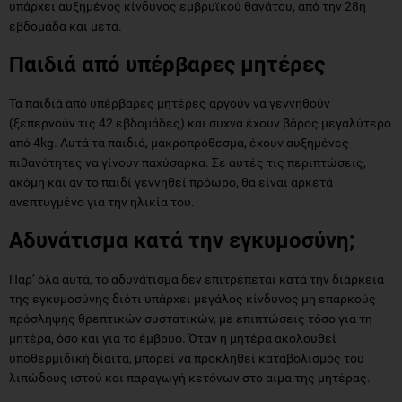
υπάρχει αυξημένος κίνδυνος εμβρυϊκού θανάτου, από την 28η
εβδομάδα και μετά.
Παιδιά από υπέρβαρες μητέρες
Τα παιδιά από υπέρβαρες μητέρες αργούν να γεννηθούν
(ξεπερνούν τις 42 εβδομάδες) και συχνά έχουν βάρος μεγαλύτερο
από 4kg. Αυτά τα παιδιά, μακροπρόθεσμα, έχουν αυξημένες
πιθανότητες να γίνουν παχύσαρκα. Σε αυτές τις περιπτώσεις,
ακόμη και αν το παιδί γεννηθεί πρόωρο, θα είναι αρκετά
ανεπτυγμένο για την ηλικία του.
Αδυνάτισμα κατά την εγκυμοσύνη;
Παρ’ όλα αυτά, το αδυνάτισμα δεν επιτρέπεται κατά την διάρκεια
της εγκυμοσύνης διότι υπάρχει μεγάλος κίνδυνος μη επαρκούς
πρόσληψης θρεπτικών συστατικών, με επιπτώσεις τόσο για τη
μητέρα, όσο και για το έμβρυο. Όταν η μητέρα ακολουθεί
υποθερμιδική δίαιτα, μπορεί να προκληθεί καταβολισμός του
λιπώδους ιστού και παραγωγή κετόνων στο αίμα της μητέρας.