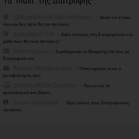
Τα "must" της Διατροφής
Εβδομαδίαια Μεταβολή Βάρους
Θέσε τον Στόχο
σου και δες πότε θα τον πετύχεις
Διατροφικό Tool
Βάλε στόχους στη διατροφή σου και
μάθε πώς θα τους πετύχεις!
Λίστα Αγορών
Συμπλήρωσε το Shopping List σου, με
διατροφικό νου
Βασικός Μεταβολισμός
Πόσο υψηλός είναι ο
μεταβολισμός σου;
Δείκτης Μάζας Σώματος
Ποιο είναι το
φυσιολογικό σου βάρος;
Λεξικό Διατροφής
Βρες όλους τους διατροφικούς
ορισμούς