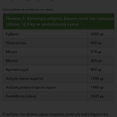
Πίνακας 2: Κατανομή αύξησης βάρους κατά την εγκυμοσύν
τάξεως 12,5 kg σε φυσιολογική έγκυο
.
Έμβρυο
3400 γρ
Πλακούντας
650 γρ
Μήτρα
970 γρ
Μαστοί
405 γρ
Αμνιακό υγρό
800 γρ
Αύξηση όγκου αίματος
1450 γρ
Αύξηση μεσοκυττάριου υγρού
1480 γρ
Εναπόθεση λίπους
3345 γρ
Η αύξηση του ολικού υγρού σώματος είναι μία πολύ σημαντική