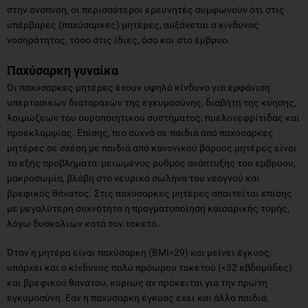
στην αναπνοή, οι περισσότεροι ερευνητές συμφωνούν ότι στις
υπέρβαρες (παχύσαρκες) μητέρες, αυξάνεται ο κίνδυνος
νοσηρότητας, τόσο στις ίδιες, όσο και στο έμβρυο.
Παχύσαρκη γυναίκα
Οι παχύσαρκες μητέρες έχουν υψηλό κίνδυνο για εμφάνιση
υπερτασικών διαταραχών της εγκυμοσύνης, διαβήτη της κύησης,
λοιμώξεων του ουροποιητικού συστήματος, πυελονεφρίτιδας και
προεκλαμψίας. Επίσης, πιο συχνά σε παιδιά από παχύσαρκες
μητέρες σε σχέση με παιδιά από κανονικού βάρους μητέρες είναι
τα εξής προβλήματα: μειωμένος ρυθμός ανάπτυξης του εμβρύου,
μακροσωμία, βλάβη στο νευρικό σωλήνα του νεογνού και
βρεφικός θάνατος. Στις παχύσαρκες μητέρες απαιτείται επίσης
με μεγαλύτερη συχνότητα η πραγματοποίηση καισαρικής τομής,
λόγω δυσκολιών κατά τον τοκετό.
Όταν η μητέρα είναι παχύσαρκη (ΒΜΙ>29) και μείνει έγκυος,
υπάρχει και ο κίνδυνος πολύ πρόωρου τοκετού (<32 εβδομάδες)
και βρεφικού θανάτου, κυρίως αν πρόκειται για την πρώτη
εγκυμοσύνη. Εάν η παχύσαρκη έγκυος έχει και άλλα παιδιά,