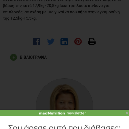
βάρος της κατά 17,9kg- 20,8kg έχει τριπλάσιο κίνδυνο για
επιπλοκές, σε σχέση με μια γυναίκα που πήρε στην εγκυμοσύνη
της 12,5kg-15,5kg.
ΒΙΒΛΙΟΓΡΑΦΙΑ
Andrew M Prentice and Gail R Goldberg. Energy adaptations
in human pregnancy: limits and long-term consequences. Am
J Clin Nutr, Vol. 71, No.5, 1226S-1232s,May 2000
Melissa Schorr, Women Should Heed Advised Weight Gain in
Pregnancy, Obstetrics and Gynecology, May 2002;99:799-
806
×
Krause’s, Food, Nutrition and Diet Therapy,10th edition,2000
(σελ.167-185)