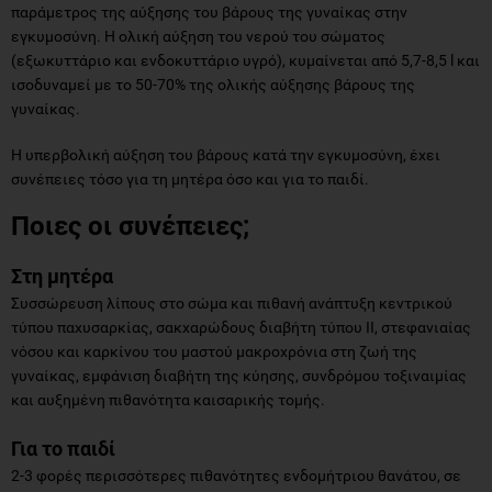
παράμετρος της αύξησης του βάρους της γυναίκας στην
εγκυμοσύνη. Η ολική αύξηση του νερού του σώματος
(εξωκυττάριο και ενδοκυττάριο υγρό), κυμαίνεται από 5,7-8,5 l και
ισοδυναμεί με το 50-70% της ολικής αύξησης βάρους της
γυναίκας.
Η υπερβολική αύξηση του βάρους κατά την εγκυμοσύνη, έχει
συνέπειες τόσο για τη μητέρα όσο και για το παιδί.
Ποιες οι συνέπειες;
Στη μητέρα
Συσσώρευση λίπους στο σώμα και πιθανή ανάπτυξη κεντρικού
τύπου παχυσαρκίας, σακχαρώδους διαβήτη τύπου ΙΙ, στεφανιαίας
νόσου και καρκίνου του μαστού μακροχρόνια στη ζωή της
γυναίκας, εμφάνιση διαβήτη της κύησης, συνδρόμου τοξιναιμίας
και αυξημένη πιθανότητα καισαρικής τομής.
Για το παιδί
2-3 φορές περισσότερες πιθανότητες ενδομήτριου θανάτου, σε