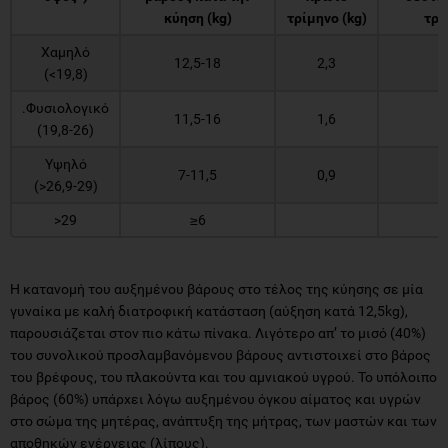
κύηση (kg)
τρίμηνο (kg)
τρί
Χαμηλό
12,5-18
2,3
(<19,8)
.Φυσιολογικό
11,5-16
1,6
(19,8-26)
Υψηλό
7-11,5
0,9
(>26,9-29)
>29
≥6
Η κατανομή του αυξημένου βάρους στο τέλος της κύησης σε μία
γυναίκα με καλή διατροφική κατάσταση (αύξηση κατά 12,5kg),
παρουσιάζεται στον πιο κάτω πίνακα. Λιγότερο απ’ το μισό (40%)
του συνολικού προσλαμβανόμενου βάρους αντιστοιχεί στο βάρος
του βρέφους, του πλακούντα και του αμνιακού υγρού. Το υπόλοιπο
βάρος (60%) υπάρχει λόγω αυξημένου όγκου αίματος και υγρών
στο σώμα της μητέρας, ανάπτυξη της μήτρας, των μαστών και των
αποθηκών ενέργειας (λίπους).