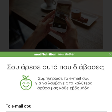
×
4 tips για πιο υγιεινά γλυκά
Συστάσεις Διατροφής
1 λεπτό να διαβαστεί