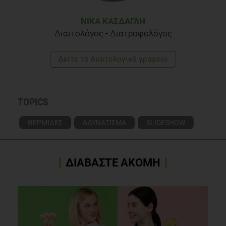
2. Available from:
http://www.livestrong.com/article/508189-how-to-burn-75-
ΝΊΚΑ ΚΆΣΔΑΓΛΗ
calories/
Διαιτολόγος - Διατροφολόγος
Shawn McKee. Tweak of the Week: Burn 100 Calories
Δείτε το διαιτολογικό γραφείο
Anywhere. eDiets. [Internet]. Available from:
http://healthnews.ediets.com/fitness-exercise/tweak-of-the-
week-burn-100-calories-anywhere.html.
TOPICS
ΘΕΡΜΙΔΕΣ
ΑΔΥΝΑΤΙΣΜΑ
SLIDESHOW
ΔΙΑΒΑΣΤΕ ΑΚΟΜΗ