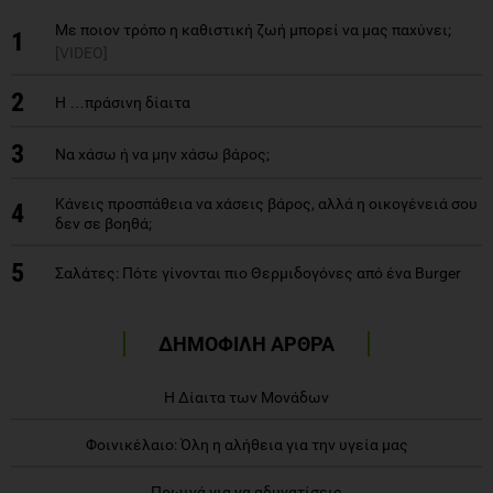
Με ποιον τρόπο η καθιστική ζωή μπορεί να μας παχύνει;
1
[VIDEO]
2
Η …πράσινη δίαιτα
3
Να χάσω ή να μην χάσω βάρος;
Κάνεις προσπάθεια να χάσεις βάρος, αλλά η οικογένειά σου
4
δεν σε βοηθά;
5
Σαλάτες: Πότε γίνονται πιο Θερμιδογόνες από ένα Burger
ΔΗΜΟΦΙΛΗ ΑΡΘΡΑ
Η Δίαιτα των Μονάδων
Φοινικέλαιο: Όλη η αλήθεια για την υγεία μας
Πρωινά για να αδυνατίσεις