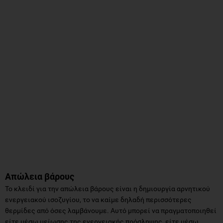
Απώλεια βάρους
Το κλειδί για την απώλεια βάρους είναι η δημιουργία αρνητικού
ενεργειακού ισοζυγίου, το να καίμε δηλαδή περισσότερες
θερμίδες από όσες λαμβάνουμε. Αυτό μπορεί να πραγματοποιηθεί
είτε μέσω μείωσης της ενεργειακής πρόσληψης, είτε μέσω