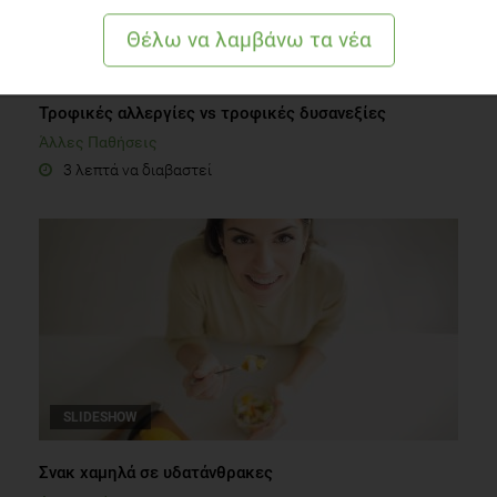
Τροφικές αλλεργίες vs τροφικές δυσανεξίες
Άλλες Παθήσεις
3 λεπτά να διαβαστεί
SLIDESHOW
Σνακ χαμηλά σε υδατάνθρακες