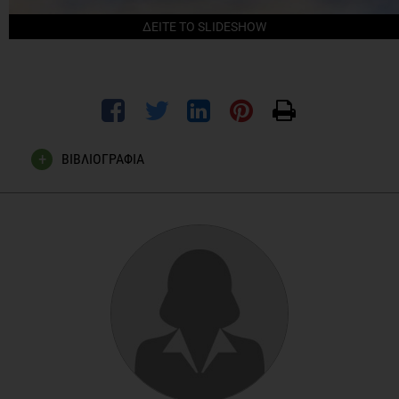
ΔΕΙΤΕ ΤΟ SLIDESHOW
ΒΙΒΛΙΟΓΡΑΦΙΑ
Alexis Kragenbrink. How Many Calories Are Burned with
Dance Workouts? [Internet]. 2011 Aug 11. Available from:
http://www.livestrong.com/article/292045-how-many-
calories-are-burned-with-dance-workouts.
Lisa Turner. Every Calorie Counts. Better Nutrition Magazine.
[Internet]. Available from:
http://www.betternutrition.com/burn-75-
calories/features/featurearticles/1290
Ashley Farley . How to Burn 75 Calories. [Internet]. 2011 Aug