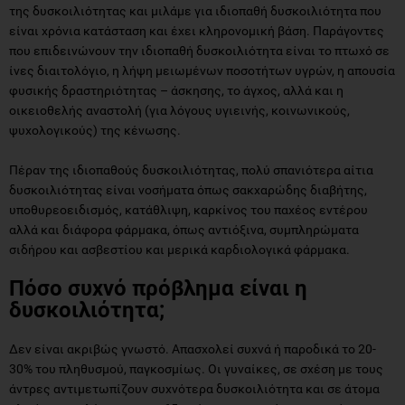
της δυσκοιλιότητας και μιλάμε για ιδιοπαθή δυσκοιλιότητα που
είναι χρόνια κατάσταση και έχει κληρονομική βάση. Παράγοντες
που επιδεινώνουν την ιδιοπαθή δυσκοιλιότητα είναι το πτωχό σε
ίνες διαιτολόγιο, η λήψη μειωμένων ποσοτήτων υγρών, η απουσία
φυσικής δραστηριότητας – άσκησης, το άγχος, αλλά και η
οικειοθελής αναστολή (για λόγους υγιεινής, κοινωνικούς,
ψυχολογικούς) της κένωσης.
Πέραν της ιδιοπαθούς δυσκοιλιότητας, πολύ σπανιότερα αίτια
δυσκοιλιότητας είναι νοσήματα όπως σακχαρώδης διαβήτης,
υποθυρεοειδισμός, κατάθλιψη, καρκίνος του παχέος εντέρου
αλλά και διάφορα φάρμακα, όπως αντιόξινα, συμπληρώματα
σιδήρου και ασβεστίου και μερικά καρδιολογικά φάρμακα.
Πόσο συχνό πρόβλημα είναι η
δυσκοιλιότητα;
Δεν είναι ακριβώς γνωστό. Απασχολεί συχνά ή παροδικά το 20-
30% του πληθυσμού, παγκοσμίως. Οι γυναίκες, σε σχέση με τους
άντρες αντιμετωπίζουν συχνότερα δυσκοιλιότητα και σε άτομα