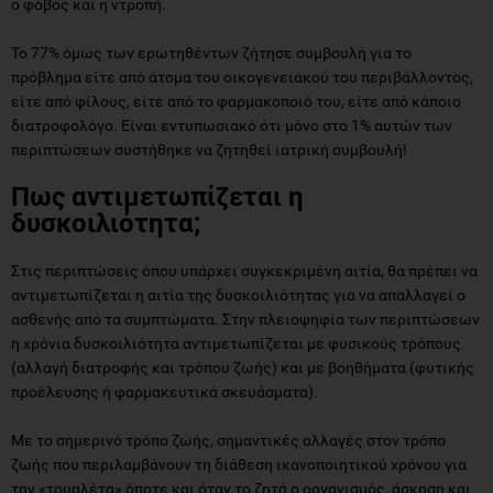
ο φόβος και η ντροπή.
Το 77% όμως των ερωτηθέντων ζήτησε συμβουλή για το
πρόβλημα είτε από άτομα του οικογενειακού του περιβάλλοντος,
είτε από φίλους, είτε από το φαρμακοποιό του, είτε από κάποιο
διατροφολόγο. Είναι εντυπωσιακό ότι μόνο στο 1% αυτών των
περιπτώσεων συστήθηκε να ζητηθεί ιατρική συμβουλή!
Πως αντιμετωπίζεται η
δυσκοιλιότητα;
Στις περιπτώσεις όπου υπάρχει συγκεκριμένη αιτία, θα πρέπει να
αντιμετωπίζεται η αιτία της δυσκοιλιότητας για να απαλλαγεί ο
ασθενής από τα συμπτώματα. Στην πλειοψηφία των περιπτώσεων
η χρόνια δυσκοιλιότητα αντιμετωπίζεται με φυσικούς τρόπους
(αλλαγή διατροφής και τρόπου ζωής) και με βοηθήματα (φυτικής
προέλευσης ή φαρμακευτικά σκευάσματα).
Με το σημερινό τρόπο ζωής, σημαντικές αλλαγές στον τρόπο
ζωής που περιλαμβάνουν τη διάθεση ικανοποιητικού χρόνου για
την «τουαλέτα» όποτε και όταν το ζητά ο οργανισμός, άσκηση και