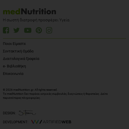
Η σωστή διατροφή προσφέρει Υγεία
Ποιοι Είμαστε
Συντακτική Ομάδα
Διαιτολογικά Γραφεία
e- Βιβλιοθήκη
Επικοινωνία
© 2026 medNutrition.gr. All rights reserved.
Το medNutrition δεν παρέχει ιατρικές συμβουλές, διαγνώσεις ή θεραπείες.
Δείτε
περισσότερες πληροφορίες
.
DESIGN:
DEVELOPMENT: