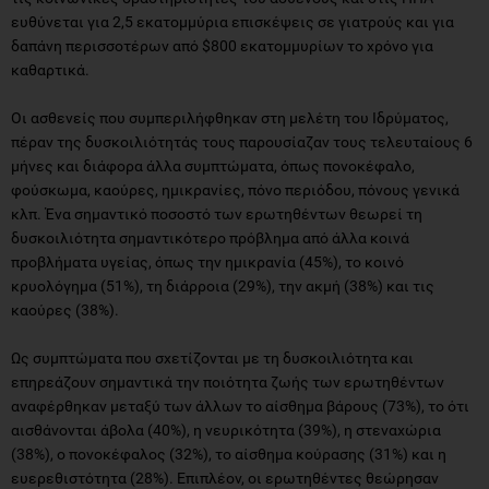
ευθύνεται για 2,5 εκατομμύρια επισκέψεις σε γιατρούς και για
δαπάνη περισσοτέρων από $800 εκατομμυρίων το χρόνο για
καθαρτικά.
Οι ασθενείς που συμπεριλήφθηκαν στη μελέτη του Ιδρύματος,
πέραν της δυσκοιλιότητάς τους παρουσίαζαν τους τελευταίους 6
μήνες και διάφορα άλλα συμπτώματα, όπως πονοκέφαλο,
φούσκωμα, καούρες, ημικρανίες, πόνο περιόδου, πόνους γενικά
κλπ. Ένα σημαντικό ποσοστό των ερωτηθέντων θεωρεί τη
δυσκοιλιότητα σημαντικότερο πρόβλημα από άλλα κοινά
προβλήματα υγείας, όπως την ημικρανία (45%), το κοινό
κρυολόγημα (51%), τη διάρροια (29%), την ακμή (38%) και τις
καούρες (38%).
Ως συμπτώματα που σχετίζονται με τη δυσκοιλιότητα και
επηρεάζουν σημαντικά την ποιότητα ζωής των ερωτηθέντων
αναφέρθηκαν μεταξύ των άλλων το αίσθημα βάρους (73%), το ότι
αισθάνονται άβολα (40%), η νευρικότητα (39%), η στεναχώρια
(38%), ο πονοκέφαλος (32%), το αίσθημα κούρασης (31%) και η
ευερεθιστότητα (28%). Επιπλέον, οι ερωτηθέντες θεώρησαν