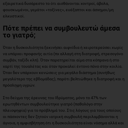
εξαιρετικά δυσάρεστο το ότι αισθάνονται χοντροί, άβολα,
φουσκωμένοι, γεμάτοι «τοξίνες», ευέξαπτοι και άσχημοι/μη
ελκυστικοί.
Πότε πρέπει να συμβουλευτώ άμεσα
το γιατρό;
Όταν η δυσκοιλιότητα ξεκινήσει αιφνίδια ή χειροτερεύσει χωρίς
να υπάρχει προφανής αιτία (πχ αλλαγή στη διατροφή, στρεσογόνο
συμβάν, ταξίδι κλπ). Όταν παρατηρείται αίμα στα κόπρανα ή στο
χαρτί της τουαλέτας και όταν προκαλεί έντονο πόνο στην κοιλία.
Όταν δεν υπάρχουν κενώσεις για μεγάλο διάστημα (συνήθως
μεγαλύτερο της εβδομάδας), παρότι βελτιώθηκε η διατροφή και η
πρόσληψη υγρών.
Στο δείγμα της έρευνας του Ιδρύματος, μόνο το 47% των
ερωτηθέντων συμβουλεύτηκε γιατρό (παθολόγο στην
πλειοψηφία) για το πρόβλημά του. Στις λόγους για τους οποίους
οι πάσχοντες δεν ζητούν ιατρική συμβουλή περιλαμβάνονται η
άγνοια, η αμφισβήτηση ότι η δυσκοιλιότητα είναι νόσημα αλλά και