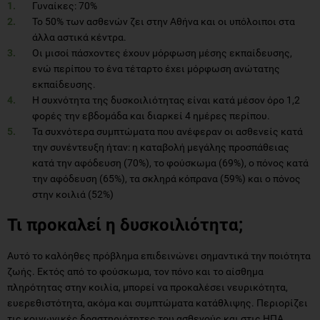
Γυναίκες: 70%
Το 50% των ασθενών ζει στην Αθήνα και οι υπόλοιποι στα
άλλα αστικά κέντρα.
Οι μισοί πάσχοντες έχουν μόρφωση μέσης εκπαίδευσης,
ενώ περίπου το ένα τέταρτο έχει μόρφωση ανώτατης
εκπαίδευσης.
Η συχνότητα της δυσκοιλιότητας είναι κατά μέσον όρο 1,2
φορές την εβδομάδα και διαρκεί 4 ημέρες περίπου.
Τα συχνότερα συμπτώματα που ανέφεραν οι ασθενείς κατά
την συνέντευξη ήταν: η καταβολή μεγάλης προσπάθειας
κατά την αφόδευση (70%), το φούσκωμα (69%), ο πόνος κατά
την αφόδευση (65%), τα σκληρά κόπρανα (59%) και ο πόνος
στην κοιλιά (52%)
Τι προκαλεί η δυσκοιλιότητα;
Αυτό το καλόηθες πρόβλημα επιδεινώνει σημαντικά την ποιότητα
ζωής. Εκτός από το φούσκωμα, τον πόνο και το αίσθημα
πληρότητας στην κοιλία, μπορεί να προκαλέσει νευρικότητα,
ευερεθιστότητα, ακόμα και συμπτώματα κατάθλιψης. Περιορίζει
τις κοινωνικές δραστηριότητες του ασθενούς και στις ΗΠΑ