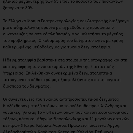
ηλικίας μεγαλύτερης των 65 ετών το ποσοστό των πασχόντων
ξεπερνά το 30%.
Το Ελληνικό Ίδρυμα Γαστρεντερολογίας και Διατροφής διεξήγαγε
μια επιδημιολογική έρευνα με τη μέθοδο της προσωπικής
συνέντευξης σε αστικό πληθυσμό για να μελετήσει το μέγεθος
του προβλήματος. Ο καθορισμός του δείγματος έγινε με χρήση
καθιερωμένης μεθοδολογίας για τυχαία δειγματοληψία.
Η δειγματοληψία βασίστηκε στα στοιχεία της απογραφής και στη
χαρτογράφηση των νοικοκυριών της Εθνικής Στατιστικής
Υπηρεσίας. Επιλέχθηκαν συγκεκριμένα δειγματοληπτικά
τετράγωνα σε κάθε στρώμα, εξασφαλίζοντας έτσι τη μέγιστη
διασπορά του δείγματος.
Οι συνεντεύξεις του τυχαίου αντιπροσωπευτικού δείγματος
διεξήχθησαν μεταξύ ατόμων με το ακόλουθο προφίλ: Άνδρες και
γυναίκες ηλικίας 15 – 64 ετών, όλων των κοινωνικοοικονομικών
τάξεων, κάτοικοι Αθηνών, Θεσσαλονίκης και 11 μεγάλων αστικών
κέντρων (Πάτρα, Καβάλα, Λάρισα, Ηράκλειο, Ιωάννινα, Άργος,
Αλεξανδρούπολη, Καρδίτσα, Κατερίνη, Χαλκίδα, Ρέθυμνο).