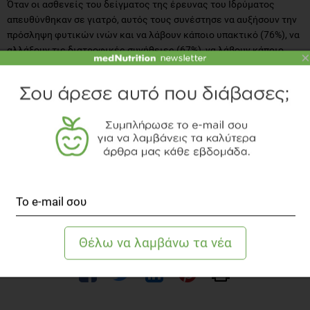
Όταν οι ασθενείς του δείγματος της έρευνας του Ιδρύματος
απευθύνθηκαν σε γιατρό, αυτός τους συνέστησε να αυξήσουν την
πρόσληψη φυτικών ινών και να λάβουν κάποιο υπακτικό (76%), να
αλλάξουν τις διατροφικές συνήθειες (67%), να λάβουν κάποιο
×
παραδοσιακά χρησιμοποιούμενο προϊόν (38%), να αυξήσουν τη
φυσική τους δραστηριότητα (23%) ή να μην κάνουν τίποτα (2%).
Αναφορικά με τη λήψη υπακτικού στην πλειοψηφία των
ερωτηθέντων συστήθηκε η περιστασιακή λήψη και μόνο στο 13%
η προληπτική λήψη. Ανάλογες με τις παραπάνω ήταν και οι μη
ιατρικές συμβουλές. Το 46% των ερωτηθέντων δήλωσε ότι
υπόλοιποι ότι δεν τα χρησιμοποιούν. Στους συχνότερους λόγους
που εμποδίζουν την χρήση υπακτικών περιλαμβάνονται ο φόβος
εθισμού (61%), ο φόβος για βλάβη στο έντερο (55%) και οι πιθανές
παρενέργειες (30%).