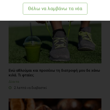
6 λεπτά να διαβαστεί
Ενώ αθλούμαι και προσέχω τη διατροφή μου δε χάνω
κιλά. Τι φταίει;
Δίαιτα
2 λεπτά να διαβαστεί