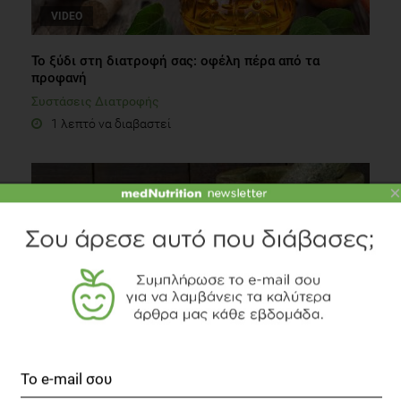
VIDEO
Το ξύδι στη διατροφή σας: οφέλη πέρα από τα
προφανή
Συστάσεις Διατροφής
1 λεπτό να διαβαστεί
×
Αγιουρβέδικη Διατροφή
Συστάσεις Διατροφής