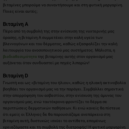
βιταμίνες μπορούμε να συναντήσουμε και στη φυτική μαργαρίνη.
Ποιες είναι αυτές;
Βιταμίνη Α
Πέρα από τη συμβολή της στην ενίσχυση της νυχτερινής μας
όρασης, η βιταμίνη Α συμμετέχει στην καλή υγεία των
βλεννογόνων και του δέρματος, καθώς εξασφαλίζει την καλή
λειτουργία του ανοσοποιητικού μας συστήματος. Μάλιστα, η
βιοδιαθεσιμότητα
της βιταμίνης αυτής στον οργανισμό μας
αυξάνεται όταν συνδυαστεί με πηγές λιπαρών!
Βιταμίνη D
Γνωστή και ως «βιταμίνη του ήλιου», καθώς η ηλιακή ακτινοβολία
βοηθάει τον οργανισμό μας να την παράγει. Συμβάλλει σημαντικά
στην απορρόφηση του ασβεστίου, στην ενίσχυση της άμυνας του
οργανισμού μας, ενώ ταυτόχρονα φροντίζει το δέρμα σε
περιπτώσεις δερματικών παθήσεων. Κι ενώ κανείς θα πίστευε
ότι εμείς οι Έλληνες δε θα παρουσιάζαμε ανεπάρκεια στη
βιταμίνη αυτή, δυστυχώς ισχύει το αντίθετο, επομένως
χρειαζόμαστε και τη συμβολή της διατροφής! Η φυτική μαργαρίνη