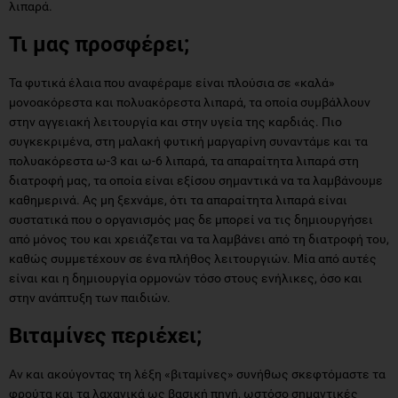
λιπαρά.
Τι μας προσφέρει;
Τα φυτικά έλαια που αναφέραμε είναι πλούσια σε «καλά»
μονοακόρεστα και πολυακόρεστα λιπαρά, τα οποία συμβάλλουν
στην αγγειακή λειτουργία και στην υγεία της καρδιάς. Πιο
συγκεκριμένα, στη μαλακή φυτική μαργαρίνη συναντάμε και τα
πολυακόρεστα ω-3 και ω-6 λιπαρά, τα απαραίτητα λιπαρά στη
διατροφή μας, τα οποία είναι εξίσου σημαντικά να τα λαμβάνουμε
καθημερινά. Ας μη ξεχνάμε, ότι τα απαραίτητα λιπαρά είναι
συστατικά που ο οργανισμός μας δε μπορεί να τις δημιουργήσει
από μόνος του και χρειάζεται να τα λαμβάνει από τη διατροφή του,
καθώς συμμετέχουν σε ένα πλήθος λειτουργιών. Μία από αυτές
είναι και η δημιουργία ορμονών τόσο στους ενήλικες, όσο και
στην ανάπτυξη των παιδιών.
Βιταμίνες περιέχει;
Αν και ακούγοντας τη λέξη «βιταμίνες» συνήθως σκεφτόμαστε τα
φρούτα και τα λαχανικά ως βασική πηγή, ωστόσο σημαντικές