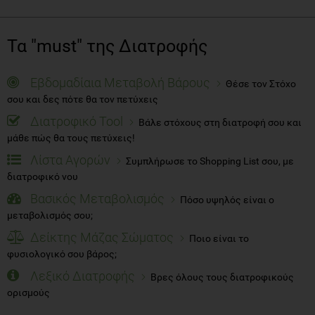
Τα "must" της Διατροφής
Εβδομαδίαια Μεταβολή Βάρους
Θέσε τον Στόχο
σου και δες πότε θα τον πετύχεις
Διατροφικό Tool
Βάλε στόχους στη διατροφή σου και
μάθε πώς θα τους πετύχεις!
Λίστα Αγορών
Συμπλήρωσε το Shopping List σου, με
διατροφικό νου
Βασικός Μεταβολισμός
Πόσο υψηλός είναι ο
μεταβολισμός σου;
Δείκτης Μάζας Σώματος
Ποιο είναι το
φυσιολογικό σου βάρος;
Λεξικό Διατροφής
Βρες όλους τους διατροφικούς
ορισμούς