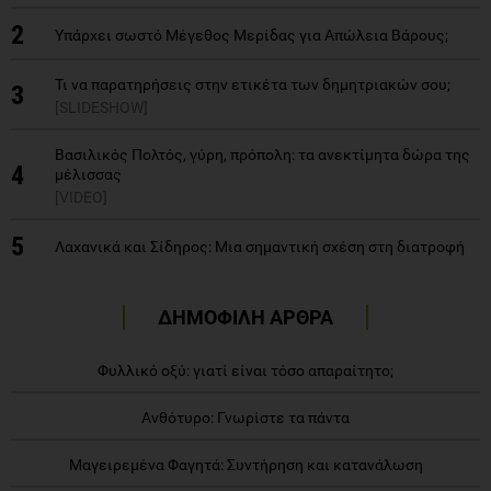
2
Υπάρχει σωστό Μέγεθος Μερίδας για Απώλεια Βάρους;
Τι να παρατηρήσεις στην ετικέτα των δημητριακών σου;
3
[SLIDESHOW]
Βασιλικός Πολτός, γύρη, πρόπολη: τα ανεκτίμητα δώρα της
4
μέλισσας
[VIDEO]
5
Λαχανικά και Σίδηρος: Μια σημαντική σχέση στη διατροφή
ΔΗΜΟΦΙΛΗ ΑΡΘΡΑ
Φυλλικό οξύ: γιατί είναι τόσο απαραίτητο;
Ανθότυρο: Γνωρίστε τα πάντα
Μαγειρεμένα Φαγητά: Συντήρηση και κατανάλωση