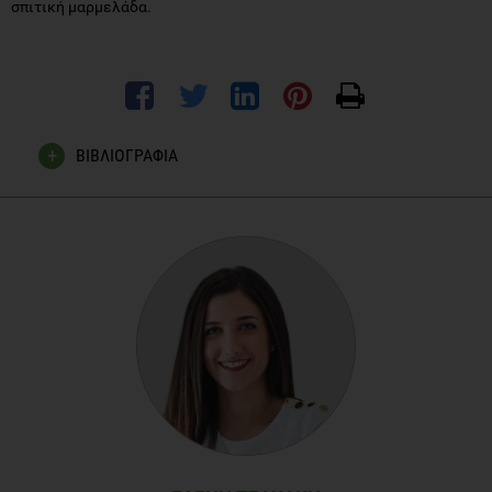
σπιτική μαρμελάδα.
ΒΙΒΛΙΟΓΡΑΦΙΑ
Miskandar M. S. et al. Quality of margarine: fats selection
and processing parameters. Asia Pac J Clin Nutr 2005;14
(4):387-395
Superko, H.R., Superko, A.R., Lundberg, G.P., Margolis, B.,
Garrett, B.C., Nasir, K., Agatston, A.S. (2014) Omega-3 Fatty
Acid Blood Levels Clinical Significance Update. Current
Cardiovascular Risk Reports. 8(11):407
Upritchard J. E. et al. Modern fat technology: what is the
potential for heart health? Proceedings of the Nutrition
Society (2005), 64, 379–386