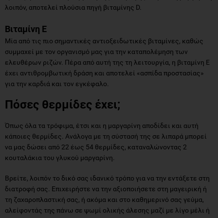
λοιπόν, αποτελεί πλούσια πηγή βιταμίνης D.
Βιταμίνη Ε
Μία από τις πιο σημαντικές αντιοξειδωτικές βιταμίνες, καθώς
συμμαχεί με τον οργανισμό μας για την καταπολέμηση των
ελευθέρων ριζών. Πέρα από αυτή της τη λειτουργία, η βιταμίνη Ε
έχει αντιθρομβωτική δράση και αποτελεί «ασπίδα προστασίας»
για την καρδιά και τον εγκέφαλο.
Πόσες θερμίδες έχει;
Όπως όλα τα τρόφιμα, έτσι και η μαργαρίνη αποδίδει και αυτή
κάποιες θερμίδες. Ανάλογα με τη σύστασή της σε λιπαρά μπορεί
να μας δώσει από 22 έως 54 θερμίδες, καταναλώνοντας 2
κουταλάκια του γλυκού μαργαρίνη.
Βρείτε, λοιπόν το δικό σας ιδανικό τρόπο για να την εντάξετε στη
διατροφή σας. Επιχειρήστε να την αξιοποιήσετε στη μαγειρική ή
τη ζαχαροπλαστική σας, ή ακόμα και στο καθημερινό σας γεύμα,
αλείφοντάς της πάνω σε ψωμί ολικής άλεσης μαζί με λίγο μέλι ή