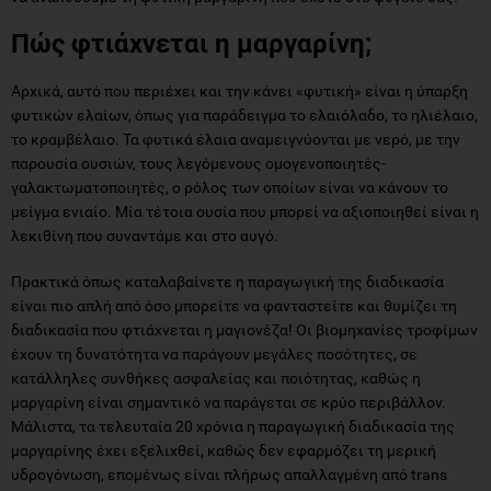
Πώς φτιάχνεται η μαργαρίνη;
Αρχικά, αυτό που περιέχει και την κάνει «φυτική» είναι η ύπαρξη
φυτικών ελαίων, όπως για παράδειγμα το ελαιόλαδο, το ηλιέλαιο,
το κραμβέλαιο. Τα φυτικά έλαια αναμειγνύονται με νερό, με την
παρουσία ουσιών, τους λεγόμενους ομογενοποιητές-
γαλακτωματοποιητές, ο ρόλος των οποίων είναι να κάνουν το
μείγμα ενιαίο. Μία τέτοια ουσία που μπορεί να αξιοποιηθεί είναι η
λεκιθίνη που συναντάμε και στο αυγό.
Πρακτικά όπως καταλαβαίνετε η παραγωγική της διαδικασία
είναι πιο απλή από όσο μπορείτε να φανταστείτε και θυμίζει τη
διαδικασία που φτιάχνεται η μαγιονέζα! Οι βιομηχανίες τροφίμων
έχουν τη δυνατότητα να παράγουν μεγάλες ποσότητες, σε
κατάλληλες συνθήκες ασφαλείας και ποιότητας, καθώς η
μαργαρίνη είναι σημαντικό να παράγεται σε κρύο περιβάλλον.
Μάλιστα, τα τελευταία 20 χρόνια η παραγωγική διαδικασία της
μαργαρίνης έχει εξελιχθεί, καθώς δεν εφαρμόζει τη μερική
υδρογόνωση, επομένως είναι πλήρως απαλλαγμένη από trans