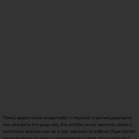
Πόσες φορές έχετε αναρωτηθεί τι περιέχει η φυτική μαργαρίνη
που αλείφετε στο ψωμί σας; Και εντάξει, είναι «φυτική», αλλά τι
συστατικά περιέχει και σε τι μας οφελούν το καθένα; Πάμε λοιπόν
να αναλύσουμε τη φυτική μαργαρίνη που έχετε στο ψυγείο σας!