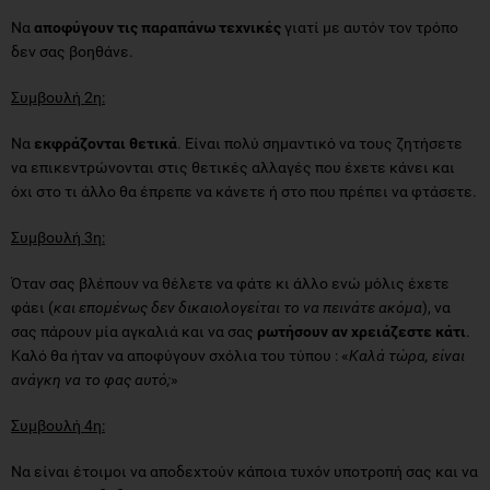
Να
αποφύγουν τις παραπάνω τεχνικές
γιατί με αυτόν τον τρόπο
δεν σας βοηθάνε.
Συμβουλή 2η:
Να
εκφράζονται θετικά
. Είναι πολύ σημαντικό να τους ζητήσετε
να επικεντρώνονται στις θετικές αλλαγές που έχετε κάνει και
όχι στο τι άλλο θα έπρεπε να κάνετε ή στο που πρέπει να φτάσετε.
Συμβουλή 3η:
Όταν σας βλέπουν να θέλετε να φάτε κι άλλο ενώ μόλις έχετε
φάει (
και επομένως δεν δικαιολογείται το να πεινάτε ακόμα
), να
σας πάρουν μία αγκαλιά και να σας
ρωτήσουν αν χρειάζεστε κάτι
.
Καλό θα ήταν να αποφύγουν σχόλια του τύπου : «
Καλά τώρα, είναι
ανάγκη να το φας αυτό;
»
Συμβουλή 4η:
Να είναι έτοιμοι να αποδεχτούν κάποια τυχόν υποτροπή σας και να