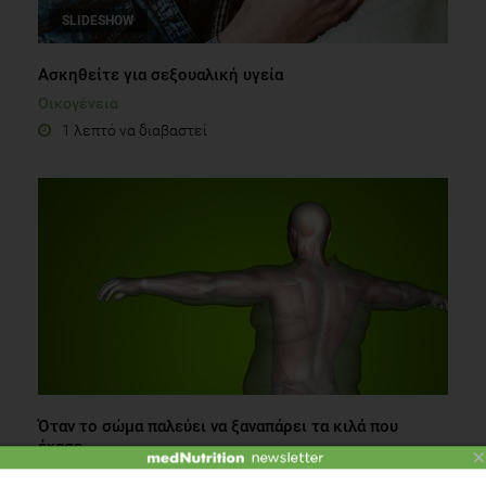
SLIDESHOW
Ασκηθείτε για σεξουαλική υγεία
Οικογένεια
1 λεπτό να διαβαστεί
Όταν το σώμα παλεύει να ξαναπάρει τα κιλά που
έχασε...
×
Δίαιτα