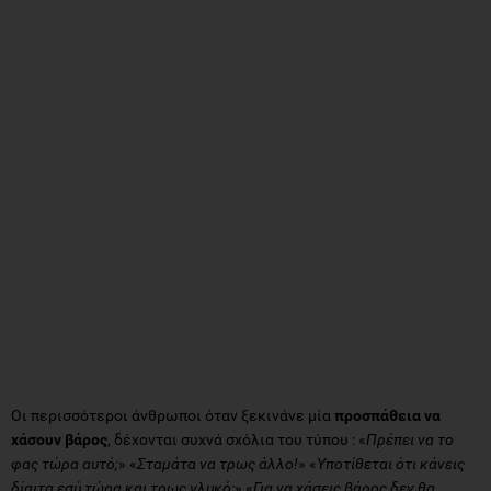
Οι περισσότεροι άνθρωποι όταν ξεκινάνε μία
προσπάθεια να
χάσουν βάρος
, δέχονται συχνά σχόλια του τύπου : «
Πρέπει να το
φας τώρα αυτό;
» «
Σταμάτα να τρως άλλο!
» «
Υποτίθεται ότι κάνεις
δίαιτα εσύ τώρα και τρως γλυκό;
» «
Για να χάσεις βάρος δεν θα