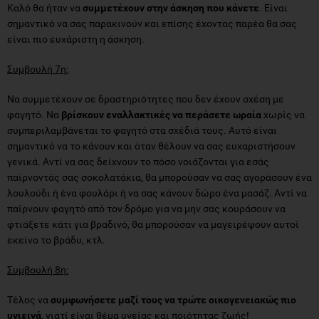
Καλό θα ήταν να
συμμετέχουν στην άσκηση που κάνετε
. Είναι
σημαντικό να σας παρακινούν και επίσης έχοντας παρέα θα σας
είναι πιο ευχάριστη η άσκηση.
Συμβουλή 7η:
Να συμμετέχουν σε δραστηριότητες που δεν έχουν σχέση με
φαγητό. Να
βρίσκουν εναλλακτικές να περάσετε ωραία
χωρίς να
συμπεριλαμβάνεται το φαγητό στα σχέδιά τους. Αυτό είναι
σημαντικό να το κάνουν και όταν θέλουν να σας ευχαριστήσουν
γενικά. Αντί να σας δείχνουν το πόσο νοιάζονται για εσάς
παίρνοντάς σας σοκολατάκια, θα μπορούσαν να σας αγοράσουν ένα
λουλούδι ή ένα φουλάρι ή να σας κάνουν δώρο ένα μασάζ. Αντί να
παίρνουν φαγητό από τον δρόμο για να μην σας κουράσουν να
φτιάξετε κάτι για βραδινό, θα μπορούσαν να μαγειρέψουν αυτοί
εκείνο το βράδυ, κτλ.
Συμβουλή 8η:
Τέλος να
συμφωνήσετε μαζί τους να τρώτε οικογενειακώς πιο
υγιεινά
, γιατί είναι θέμα υγείας και ποιότητας ζωής!