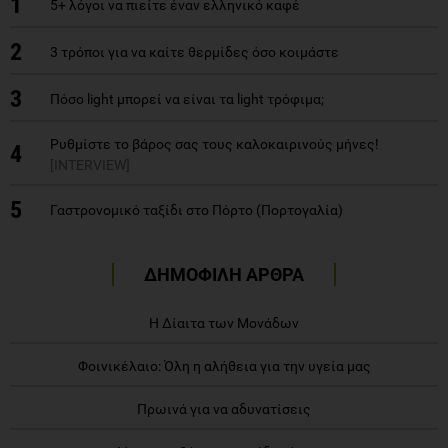
1
5+ λόγοι να πιείτε έναν ελληνικό καφέ
2
3 τρόποι για να καίτε θερμίδες όσο κοιμάστε
3
Πόσο light μπορεί να είναι τα light τρόφιμα;
Ρυθμίστε το βάρος σας τους καλοκαιρινούς μήνες!
4
[INTERVIEW]
5
Γαστρονομικό ταξίδι στο Πόρτο (Πορτογαλία)
ΔΗΜΟΦΙΛΗ ΑΡΘΡΑ
Η Δίαιτα των Μονάδων
Φοινικέλαιο: Όλη η αλήθεια για την υγεία μας
Πρωινά για να αδυνατίσεις