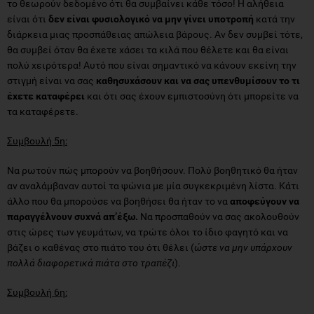
το θεωρούν δεδομένο ότι θα συμβαίνει κάθε τόσο! Η αλήθεια
είναι ότι
δεν είναι φυσιολογικό να μην γίνει υποτροπή
κατά την
διάρκεια μιας προσπάθειας απώλεια βάρους. Αν δεν συμβεί τότε,
θα συμβεί όταν θα έχετε χάσει τα κιλά που θέλετε και θα είναι
πολύ χειρότερα! Αυτό που είναι σημαντικό να κάνουν εκείνη την
στιγμή είναι να σας
καθησυχάσουν και να σας υπενθυμίσουν το τι
έχετε καταφέρει
και ότι σας έχουν εμπιστοσύνη ότι μπορείτε να
τα καταφέρετε.
Συμβουλή 5η:
Να ρωτούν πώς μπορούν να βοηθήσουν. Πολύ βοηθητικό θα ήταν
αν αναλάμβαναν αυτοί τα ψώνια με μία συγκεκριμένη λίστα. Κάτι
άλλο που θα μπορούσε να βοηθήσει θα ήταν το να
αποφεύγουν να
παραγγέλνουν συχνά απ’έξω.
Να προσπαθούν να σας ακολουθούν
στις ώρες των γευμάτων, να τρώτε όλοι το ίδιο φαγητό και να
βάζει ο καθένας στο πιάτο του ότι θέλει (
ώστε να μην υπάρχουν
πολλά διαφορετικά πιάτα στο τραπέζι
).
Συμβουλή 6η: