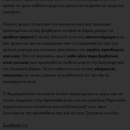
πρέπει να τρως καθόλου ψωμί και γλυκά και το βράδυ να τρως ένα
γιαούρτι
»
Πολλές φορές άτομα από τον οικογενειακό σας περίγυρο,
προκειμένου να σας βοηθήσουν να χάσετε βάρος μπορεί να
κρύβουν φαγητά
ή να σας απειλούν ή να σας
κάνουν κήρυγμα
ή να
σας φέρονται σαν να υποφέρουν από τις προσπάθειές σας για
αλλαγή ή ακόμα και να έχουν απαιτήσεις και
υψηλές προσδοκίες
από εσάς
. Όλα τα παραπάνω όμως
κάθε άλλο παρά βοηθητικά
είναι για εσάς
που προσπαθείτε να βελτιώσετε την διατροφή σας
και να χάσετε βάρος. Το πιο πιθανόν είναι να σας
οδηγούν σε
υποτροπή
και να σας κάνουν να αισθάνεστε ότι δεν θα τα
καταφέρετε ποτέ.
Τι θα μπορούσατε να κάνετε λοιπόν προκειμένου οι γύρω σας να
γίνουν σύμμαχοι στην προσπάθειά σας και όχι εμπόδια;
Πάρα πολύ
σημαντικό είναι να κάνετε μία συζήτηση μαζί τους πριν
ξεκινήσετε την προσπάθειά σας και να τους ζητήσετε τα εξής:
Συμβουλή 1η: