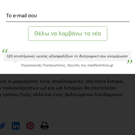
τάσταση του βουτύρου από
αρίνη θα επιφέρει
στα κορεσμένα λιπαρά
ια, οι μαργαρίνες είναι απαλλαγμένες από trans λιπαρά,
ν πολυακόρεστων ω3 και ω6 λιπαρών θα αποτελέσει
υ τρόπου ζωής αλλά και ενός βελτιωμένου λιπιδαιμικού