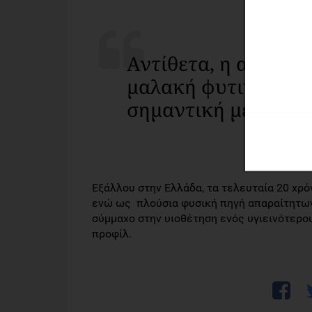
Αντίθετα, η αντικα
μαλακή φυτική μαργ
σημαντική μείωση 
Εξάλλου στην Ελλάδα, τα τελευταία 20 χρόν
ενώ ως πλούσια φυσική πηγή απαραίτητω
σύμμαχο στην υιοθέτηση ενός υγιεινότερο
προφίλ.