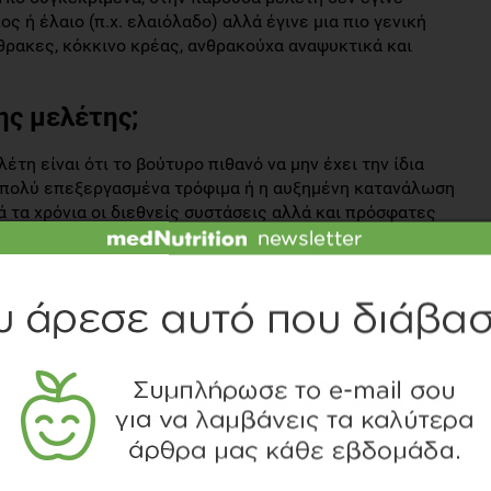
ς ή έλαιο (π.χ. ελαιόλαδο) αλλά έγινε μια πιο γενική
ρακες, κόκκινο κρέας, ανθρακούχα αναψυκτικά και
ης μελέτης;
τη είναι ότι το βούτυρο πιθανό να μην έχει την ίδια
α πολύ επεξεργασμένα τρόφιμα ή η αυξημένη κατανάλωση
 τα χρόνια οι διεθνείς συστάσεις αλλά και πρόσφατες
κατάσταση των κορεσμένων λιπαρών (σε ποσοστό περίπου
παρά, τα οποία θα βρείτε σε εκλεκτά φυτικά έλαια και
εται πράγματι η κίνδυνος των καρδιαγγειακών νοσημάτων,
όλης.
ό
» είναι τουλάχιστον προκλητικός, αφού το βούτυρο είναι
ποίο αποδεδειγμένα αυξάνει την ολική και την LDL «κακή»
άγοντα κινδύνου για καρδιαγγειακές παθήσεις.