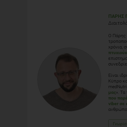
ΠΆΡΗΣ 
Διαιτολ
Ο Πάρης 
τροποποί
χρόνια, 
πτυχιού
επιστημο
συνεδρίε
Είναι ιδ
Κύπρο κα
medNutrit
μας
». Τ
που παρέ
viber σε
ανθρώπου
Γνωρίσ