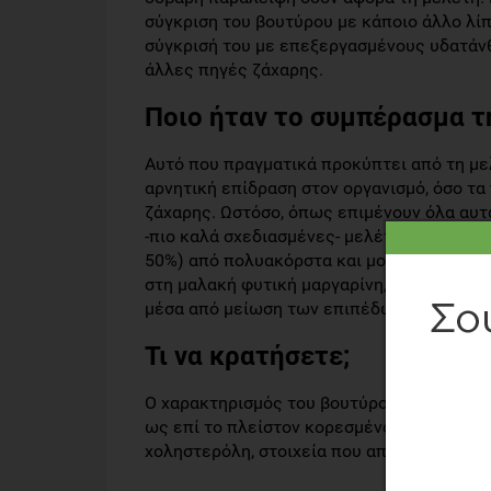
σύγκριση του βουτύρου με κάποιο άλλο λίπο
σύγκρισή του με επεξεργασμένους υδατάνθ
άλλες πηγές ζάχαρης.
Ποιο ήταν το συμπέρασμα τ
Αυτό που πραγματικά προκύπτει από τη μελέ
αρνητική επίδραση στον οργανισμό, όσο τ
ζάχαρης. Ωστόσο, όπως επιμένουν όλα αυτά
-πιο καλά σχεδιασμένες- μελέτες, η αντι
50%) από πολυακόρστα και μονοσκόρεστα λι
στη μαλακή φυτική μαργαρίνη, τότε μειών
μέσα από μείωση των επιπέδων χοληστερ
Τι να κρατήσετε;
Ο χαρακτηρισμός του βουτύρου ως «
υγιειν
ως επί το πλείστον κορεσμένο λίπος, το ο
χοληστερόλη, στοιχεία που αποτελούν παρ