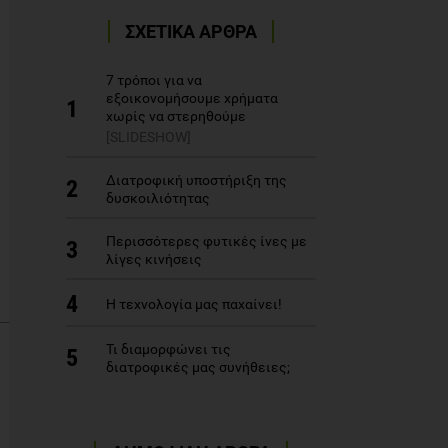
ΣΧΕΤΙΚΑ ΑΡΘΡΑ
7 τρόποι για να
εξοικονομήσουμε χρήματα
1
χωρίς να στερηθούμε
[SLIDESHOW]
Διατροφική υποστήριξη της
2
δυσκοιλιότητας
Περισσότερες φυτικές ίνες με
3
λίγες κινήσεις
4
Η τεχνολογία μας παχαίνει!
Τι διαμορφώνει τις
5
διατροφικές μας συνήθειες;