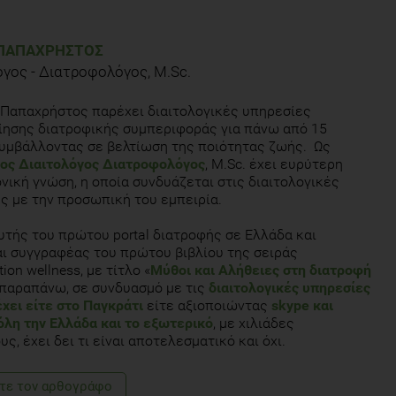
ΠΑΠΑΧΡΉΣΤΟΣ
όγος - Διατροφολόγος, M.Sc.
Παπαχρήστος παρέχει διαιτολογικές υπηρεσίες
ησης διατροφικής συμπεριφοράς για πάνω από 15
συμβάλλοντας σε βελτίωση της ποιότητας ζωής. Ως
χος Διαιτολόγος Διατροφολόγος
, M.Sc. έχει ευρύτερη
νική γνώση, η οποία συνδυάζεται στις διαιτολογικές
ς με την προσωπική του εμπειρία.
ρυτής του πρώτου portal διατροφής σε Ελλάδα και
ι συγγραφέας του πρώτου βιβλίου της σειράς
ion wellness, με τίτλο «
Μύθοι και Αλήθειες στη διατροφή
α παραπάνω, σε συνδυασμό με τις
διαιτολογικές υπηρεσίες
χει είτε στο Παγκράτι
είτε αξιοποιώντας
skype και
 όλη την Ελλάδα και το εξωτερικό
, με χιλιάδες
ς, έχει δει τι είναι αποτελεσματικό και όχι.
τε τoν αρθογράφο