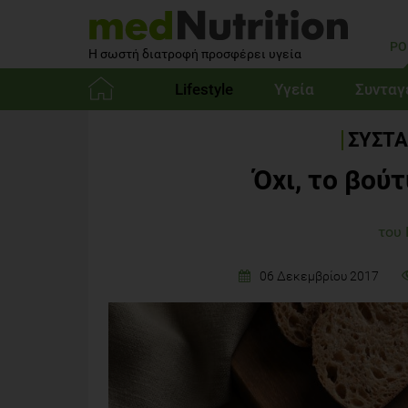
PO
Η σωστή διατροφή προσφέρει υγεία
Lifestyle
Υγεία
Συνταγ
Αρχική
ΣΥΣΤΑ
Όχι, το βού
του
06 Δεκεμβρίου 2017