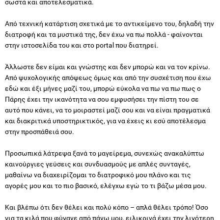
σωστά και αποτελεσματικά.
Από τεχνική κατάρτιση σχετικά με το αντικείμενο του, δηλαδή την
διατροφή και τα μυστικά της, δεν έχω να πω πολλά - φαίνονται
στην ιστοσελίδα του και στο portal που διατηρεί.
Άλλωστε δεν είμαι και γνώστης και δεν μπορώ και να τον κρίνω.
Από ψυχολογικής απόψεως όμως και από την συσχέτιση που έχω
εδώ και έξι μήνες μαζί του, μπορώ εύκολα να πω να πω πως ο
Πάρης έχει την ικανότητα να σου εμφυσήσει την πίστη του σε
αυτό που κάνει, να το μοιραστεί μαζί σου και να είναι πραγματικά
και διακριτικά υποστηρικτικός, για να έχεις κι εσύ αποτέλεσμα
στην προσπάθειά σου.
Προσωπικά λάτρεψα ξανά το μαγείρεμα, συνεχώς ανακαλύπτω
καινούργιες γεύσεις και συνδυασμούς με απλές συνταγές,
μαθαίνω να διαχειρίζομαι το διατροφικό μου πλάνο και τις
αγορές μου και το πιο βασικό, ελέγχω εγώ το τι βάζω μέσα μου.
Και βλέπω ότι δεν θέλει και πολύ κόπο – απλά θέλει τρόπο! Όσο
για τα κιλά που φύγανε από πάνω μου, ειλικρινά έχει την λιγότερη