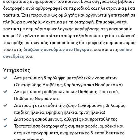
εκστρατείες ενημέρωσης του κοινού. Είναι συγγραφέας βιβλίων
διατροφής ενώ αρθρογραφεί σε περιοδικά και ηλεκτρονικά μέσα
τακτικά. Έχει παρουσία ως ομιλητής και οργανωτική επιτροπή σε
πληθώρα συνεδρίων σχετικά με τη διατροφή. Επιμορφώνεται
τακτικά με σεμινάρια ψυχολογικής παρέμβασης στη παχυσαρκία
και με 15 χρόνια εμπειρία στο χώρο εξειδικεύει την διαιτολογική
του πράξη με τεχνικές τροποποίησης διατροφικής συμπεριφοράς
τόσο στις
διαζώσης συνεδρίες στο Παγκράτι
όσο και στις
online
συνεδρίες
του.
Υπηρεσίες
Αντιμετώπιση & πρόληψη μεταβολικών νοσημάτων
(Σακχαρώδης Διαβήτης, Καρδιαγγειακά Νοσήματα κα)
Αντιμετώπιση παθήσεων όπως Παθήσεις Πεπτικού,
Παθήσεις Νεφρών κα.
Διατροφή στα στάδια της ζωής (εγκυμοσύνη, θηλασμός,
παιδική ηλικία, εφηβική ηλικία, τρίτη ηλικία)
Διατροφή ασκούμενους, αθλητές και πρωταθλητές
Τροποποίηση διατροφικής συμπεριφοράς, ομαδικά και
ατομικά προγράμματα, ενημερωτικές & εκπαιδευτικές
παρουσιάσεις)