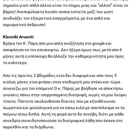
σημασία γιατί απλά αλλού είναι το νόημα, μιας και ‘’αλλού’’ είναι το
βάρος! Ανεπιφύλακτα λοιπόν συσχετιστείτε μαζί του γιατί
συνδυάζει τον εξαιρετικό επαγγελματία, με ένα απλό και
χαρισματικό άνθρωπο!
Kleoniki Arvaniti
Βρήκα τον Κ. Πάρη απο μια απλή αναζήτηση στο google και
αποφάσισα να τον επισκεφτώ. Δεν ήξερα όμως πως μετά απο 6
μήνες αυτή η επίσκεψη θα άλλαζε την καθημερινότητα μου προς
το καλύτερο.
Απο τις πρώτες 2 βδομάδες είχα δει διαφορά και απο τους 5
κιόλας μήνες είχα φτάσει στον επιθυμητό μου στόχο και τώρα
συνεχίζω για τον επόμενο! Ο κ. Πάρης με βοήθησε να αποκτήσω
γνώσεις πάνω στην ισορροπημένη διατροφή, χωρίς να μου λείψει
τίποτα. Πάντοτε ακολουθούσα δίαιτες που με εξουθένωναν
σωματικά και ψυχολογικά για να χάσω κιλά με αποτέλεσμα να τα
παίρνω πίσω διπλά. Αυτή τη φορά αυτό δε συνέβη, διότι με κάθε
συνεδρία συνειδητοποιούσα τα διατροφικά λάθη που έκανα στο
παρελθόν και τα διόρθωνα.