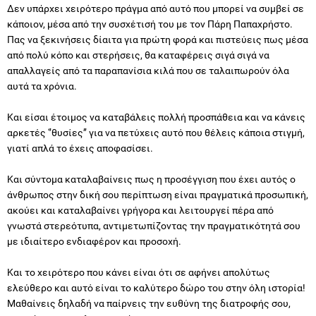
Δεν υπάρχει χειρότερο πράγμα από αυτό που μπορεί να συμβεί σε
κάποιον, μέσα από την συσχέτισή του με τον Πάρη Παπαχρήστο.
Πας να ξεκινήσεις δίαιτα για πρώτη φορά και πιστεύεις πως μέσα
από πολύ κόπο και στερήσεις, θα καταφέρεις σιγά σιγά να
απαλλαγείς από τα παραπανίσια κιλά που σε ταλαιπωρούν όλα
αυτά τα χρόνια.
Και είσαι έτοιμος να καταβάλεις πολλή προσπάθεια και να κάνεις
αρκετές ‘’θυσίες’’ για να πετύχεις αυτό που θέλεις κάποια στιγμή,
γιατί απλά το έχεις αποφασίσει.
Και σύντομα καταλαβαίνεις πως η προσέγγιση που έχει αυτός ο
άνθρωπος στην δική σου περίπτωση είναι πραγματικά προσωπική,
ακούει και καταλαβαίνει γρήγορα και λειτουργεί πέρα από
γνωστά στερεότυπα, αντιμετωπίζοντας την πραγματικότητά σου
με ιδιαίτερο ενδιαφέρον και προσοχή.
Και το χειρότερο που κάνει είναι ότι σε αφήνει απολύτως
ελεύθερο και αυτό είναι το καλύτερο δώρο του στην όλη ιστορία!
Μαθαίνεις δηλαδή να παίρνεις την ευθύνη της διατροφής σου,