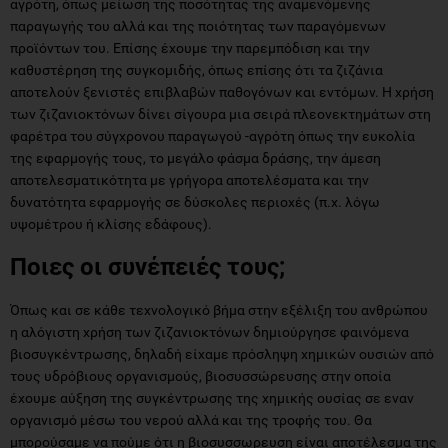
αγρότη, όπως μείωση της ποσότητας της αναμενόμενης
παραγωγής του αλλά και της ποιότητας των παραγόμενων
προϊόντων του. Επίσης έχουμε την παρεμπόδιση και την
καθυστέρηση της συγκομιδής, όπως επίσης ότι τα ζιζάνια
αποτελούν ξενιστές επιβλαβών παθογόνων και εντόμων. Η χρήση
των ζιζανιοκτόνων δίνει σίγουρα μια σειρά πλεονεκτημάτων στη
φαρέτρα του σύγχρονου παραγωγού -αγρότη όπως την ευκολία
της εφαρμογής τους, το μεγάλο φάσμα δράσης, την άμεση
αποτελεσματικότητα με γρήγορα αποτελέσματα και την
δυνατότητα εφαρμογής σε δύσκολες περιοχές (π.χ. λόγω
υψομέτρου ή κλίσης εδάφους).
Ποιες οι συνέπειές τους;
Όπως και σε κάθε τεχνολογικό βήμα στην εξέλιξη του ανθρώπου
η αλόγιστη χρήση των ζιζανιοκτόνων δημιούργησε φαινόμενα
βιοσυγκέντρωσης, δηλαδή είχαμε πρόσληψη χημικών ουσιών από
τους υδρόβιους οργανισμούς, βιοσυσσώρευσης στην οποία
έχουμε αύξηση της συγκέντρωσης της χημικής ουσίας σε εναν
οργανισμό μέσω του νερού αλλά και της τροφής του. Θα
μπορούσαμε να πούμε ότι η βιοσυσσωρευση είναι αποτέλεσμα της