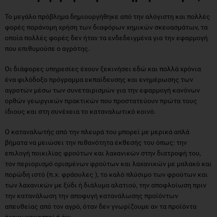
Το μεγάλο πρόβλημα δημιουργήθηκε από την αλόγιστη και πολλές
φορές παράνομη χρήση των διαφόρων χημικών σκευασμάτων, τα
οποία πολλές φορές δεν ήταν τα ενδεδειγμένα για την εφαρμογή
που επιθυμούσε ο αγρότης.
Οι διάφορες υπηρεσίες έχουν ξεκινήσει εδώ και πολλά χρόνια
ένα φιλόδοξο πρόγραμμα εκπαίδευσης και ενημέρωσης των
αγροτών μέσω των συνεταιρισμών για την εφαρμογή κανόνων
ορθών γεωργικών πρακτικών που προστατεύουν πρώτα τους
ίδιους και στη συνέχεια το καταναλωτικό κοινό.
Ο καταναλωτής από την πλευρά του μπορεί με μερικά απλά
βήματα να μειώσει την πιθανότητα έκθεσής του όπως: την
επιλογή ποικιλίας φρούτων και λαχανικών στην διατροφή του,
τον περιορισμό ορισμένων φρούτων και λαχανικών με μαλακό και
πορώδη ιστό (π.χ. φράουλες ), το καλό πλύσιμο των φρούτων και
των λαχανικών με ξύδι ή διάλυμα αλατιού, την αποφλοίωση πριν
την κατανάλωση την αποφυγή κατανάλωσης προϊόντων
απευθείας από τον αγρό, όταν δεν γνωρίζουμε αν τα προϊόντα
έχουν ψεκαστεί ή όχι.