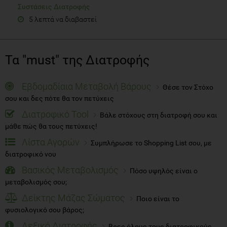
Συστάσεις Διατροφής
5 λεπτά να διαβαστεί
Τα "must" της Διατροφής
Εβδομαδίαια Μεταβολή Βάρους
Θέσε τον Στόχο
σου και δες πότε θα τον πετύχεις
Διατροφικό Tool
Βάλε στόχους στη διατροφή σου και
μάθε πώς θα τους πετύχεις!
Λίστα Αγορών
Συμπλήρωσε το Shopping List σου, με
διατροφικό νου
Βασικός Μεταβολισμός
Πόσο υψηλός είναι ο
μεταβολισμός σου;
Δείκτης Μάζας Σώματος
Ποιο είναι το
φυσιολογικό σου βάρος;
Λεξικό Διατροφής
Βρες όλους τους διατροφικούς