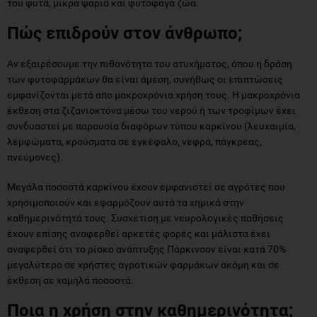
του φυτά, μικρά ψαριά και φυτοφάγα ζώα.
Πώς επιδρούν στον άνθρωπο;
Αν εξαιρέσουμε την πιθανότητα του ατυχήματος, όπου η δράση
των φυτοφαρμάκων θα είναι άμεση, συνήθως οι επιπτώσεις
εμφανίζονται μετά απο μακροχρόνια χρήση τους. Η μακροχρόνια
έκθεση στα ζιζανιοκτόνα μέσω του νερού ή των τροφίμων έχει
συνδυαστεί με παρουσία διαφόρων τύπου καρκίνου (λευχαιμία,
λεμφώματα, κρούσματα σε εγκέφαλο, νεφρά, πάγκρεας,
πνεύμονες).
Μεγάλα ποσοστά καρκίνου έχουν εμφανιστεί σε αγρότες που
χρησιμοποιούν και εφαρμόζουν αυτά τα χημικά στην
καθημερινότητά τους. Συσχέτιση με νευρολογικές παθήσεις
έχουν επίσης αναφερθεί αρκετές φορές και μάλιστα έχει
αναφερθεί ότι το ρίσκο ανάπτυξης Πάρκινσον είναι κατά 70%
μεγαλύτερο σε χρήστες αγροτικών φαρμάκων ακόμη και σε
έκθεση σε χαμηλά ποσοστά.
Ποια η χρήση στην καθημερινότητα;