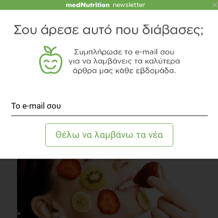
×
SLIDESHOW
Πίσω από ένα όμορφο περιτύλιγμα... βρίσκεται η
αλήθεια!
Διατροφή
1 λεπτό να διαβαστεί