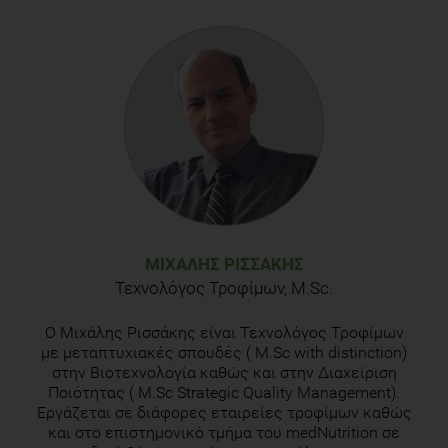
US Environmental protection agency :About pesticides
retrieved 15-15-2015 from :
http://www.epa.gov/pesticides/about/
Katagi T (2010) Bioconcentration, bioaccumulation and
metabolism of pesticides in aquatic organisms. Rev. Envir.
Contam. Toxicology 204:1-132
Ming-Ho Yu , H.Tsunoda , M. Tsunoda ( 2011) Environmental
Toxicology: Biological and Health Effects of Pollutants. CRC
Press
ΜΙΧΆΛΗΣ ΡΙΣΣΆΚΗΣ
Τεχνολόγος Τροφίμων, M.Sc.
Ο Μιχάλης Ρισσάκης είναι Τεχνολόγος Τροφίμων
με μεταπτυχιακές σπουδές ( M.Sc with distinction)
στην Βιοτεχνολογία καθώς και στην Διαχείριση
Ποιότητας ( M.Sc Strategic Quality Management).
Εργάζεται σε διάφορες εταιρείες τροφίμων καθώς
και στο επιστημονικό τμήμα του medNutrition σε