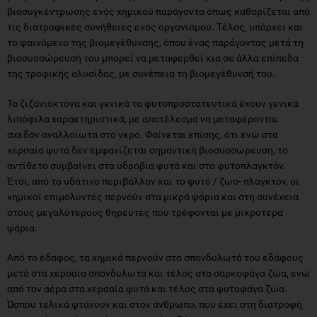
βιοσυγκέντρωσης ενός χημικού παράγοντα όπως καθορίζεται από
τις διατροφικές συνήθειες ενός οργανισμού. Τέλος, υπάρχει και
το φαινόμενο της βιομεγέθυνσης, όπου ένας παράγοντας μετά τη
βιοσυσσώρευσή του μπορεί να μεταφερθεί κια σε άλλα επίπεδα
της τροφικής αλυσίδας, με συνέπεια τη βιομεγέθυνσή του.
Τα ζιζανιοκτόνα και γενικά τα φυτοπροστατευτικά έχουν γενικά
λιπόφιλα χαρακτηριστικά, με αποτέλεσμα να μεταφέρονται
σχεδόν αναλλοίωτα στο νερό. Φαίνεται επίσης, ότι ενώ στα
χερσαία φυτά δεν εμφανίζεται σημαντική βιοσυσσώρευση, το
αντίθετο συμβαίνει στα υδρόβια φυτά και στο φυτοπλαγκτόν.
Έτσι, από το υδάτινο περιβάλλον και το φυτό / ζωο- πλαγκτόν, οι
χημικοί επιμολυντές περνούν στα μικρά ψάρια και στη συνέχεια
στους μεγαλύτερους θηρευτές που τρέφονται με μικρότερα
ψάρια.
Από το έδαφος, τα χημικά περνούν στα σπονδυλωτά του εδάφους
μετά στα χερσαία σπονδυλωτά και τέλος στα σαρκοφάγα ζώα, ενώ
από τον αέρα στα χερσαία φυτά και τέλος στα φυτοφάγα ζώα.
Ώσπου τελικά φτάνουν και στον άνθρωπο, που έχει στη διατροφή