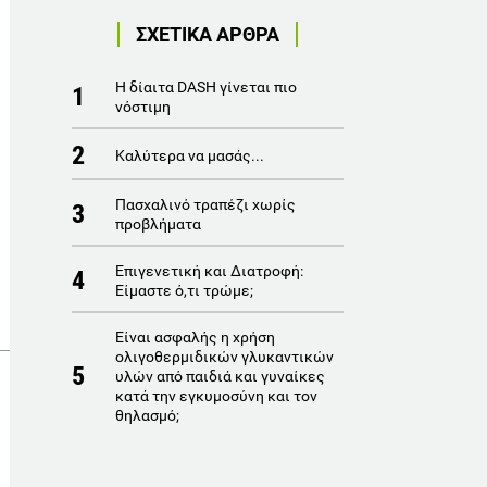
ΣΧΕΤΙΚΑ ΑΡΘΡΑ
Η δίαιτα DASH γίνεται πιο
1
νόστιμη
2
Καλύτερα να μασάς...
Πασχαλινό τραπέζι χωρίς
3
προβλήματα
Επιγενετική και Διατροφή:
4
Είμαστε ό,τι τρώμε;
Είναι ασφαλής η χρήση
ολιγοθερμιδικών γλυκαντικών
5
υλών από παιδιά και γυναίκες
κατά την εγκυμοσύνη και τον
θηλασμό;