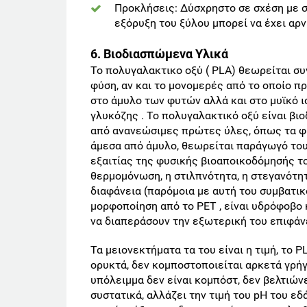
Προκλήσεις: Δύσχρηστο σε σχέση με 
εξόρυξη του ξύλου μπορεί να έχει αρν
6. Βιοδιασπώμενα Υλικά
Το πολυγαλακτικο οξύ ( PLA) θεωρείται συ
φύση, αν και το μονομερές από το οποίο πρ
στο άμυλο των φυτών αλλά και στο μυϊκό 
γλυκόζης . Το πολυγαλακτικό οξύ είναι β
από ανανεώσιμες πρώτες ύλες, όπως τα φυτ
άμεσα από άμυλο, θεωρείται παράγωγό του.
εξαιτίας της φυσικής βιοαποικοδόμησής τ
θερμομόνωση, η στιλπνότητα, η στεγανότητ
διαφάνεια (παρόμοια με αυτή του συμβατικ
μορφοποίηση από το PET , είναι υδρόφοβο 
να διαπεράσουν την εξωτερική του επιφάν
Τα μειονεκτήματα τα του είναι η τιμή, το 
ορυκτά, δεν κομποστοποιείται αρκετά γρήγ
υπόλειμμα δεν είναι κομπόστ, δεν βελτιών
συστατικά, αλλάζει την τιμή του pH του εδ