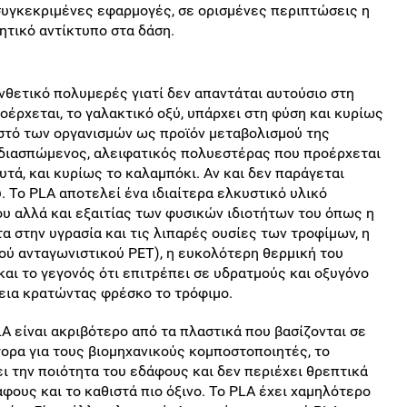
συγκεκριμένες εφαρμογές, σε ορισμένες περιπτώσεις η
ητικό αντίκτυπο στα δάση.
νθετικό πολυμερές γιατί δεν απαντάται αυτούσιο στη
οέρχεται, το γαλακτικό οξύ, υπάρχει στη φύση και κυρίως
ιστό των οργανισμών ως προϊόν μεταβολισμού της
ιοδιασπώμενος, αλειφατικός πολυεστέρας που προέρχεται
ά, και κυρίως το καλαμπόκι. Αν και δεν παράγεται
 Το PLA αποτελεί ένα ιδιαίτερα ελκυστικό υλικό
ου αλλά και εξαιτίας των φυσικών ιδιοτήτων του όπως η
α στην υγρασία και τις λιπαρές ουσίες των τροφίμων, η
ού ανταγωνιστικού PET), η ευκολότερη θερμική του
και το γεγονός ότι επιτρέπει σε υδρατμούς και οξυγόνο
εια κρατώντας φρέσκο το τρόφιμο.
PLA είναι ακριβότερο από τα πλαστικά που βασίζονται σε
ορα για τους βιομηχανικούς κομποστοποιητές, το
ει την ποιότητα του εδάφους και δεν περιέχει θρεπτικά
άφους και το καθιστά πιο όξινο. Το PLA έχει χαμηλότερο