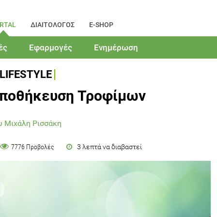
RTAL
ΔΙΑΙΤΟΛΟΓΟΣ
E-SHOP
ές
Εφαρμογές
Ενημέρωση
LIFESTYLE
 Αποθήκευση Τροφίμων
υ Μιχάλη Ρισσάκη
3 λεπτά να διαβαστεί
7776 Προβολές