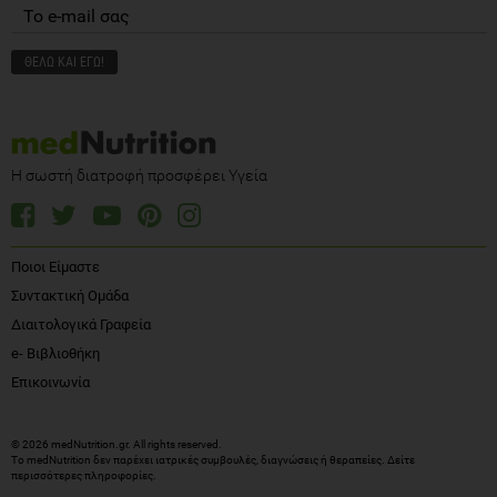
Η σωστή διατροφή προσφέρει Υγεία
Ποιοι Είμαστε
Συντακτική Ομάδα
Διαιτολογικά Γραφεία
e- Βιβλιοθήκη
Επικοινωνία
© 2026 medNutrition.gr. All rights reserved.
Το medNutrition δεν παρέχει ιατρικές συμβουλές, διαγνώσεις ή θεραπείες.
Δείτε
περισσότερες πληροφορίες
.