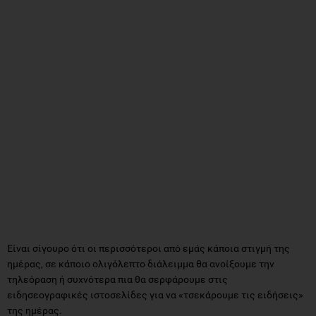
Είναι σίγουρο ότι οι περισσότεροι από εμάς κάποια στιγμή της
ημέρας, σε κάποιο ολιγόλεπτο διάλειμμα θα ανοίξουμε την
τηλεόραση ή συχνότερα πια θα σερφάρουμε στις
ειδησεογραφικές ιστοσελίδες για να «τσεκάρουμε τις ειδήσεις»
της ημέρας.