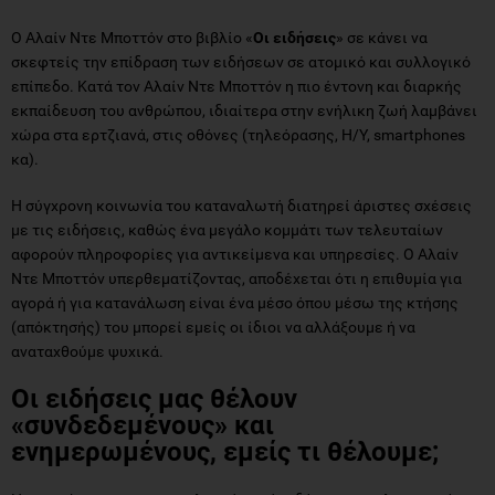
Ο Αλαίν Ντε Μποττόν στο βιβλίο «
Οι ειδήσεις
» σε κάνει να
σκεφτείς την επίδραση των ειδήσεων σε ατομικό και συλλογικό
επίπεδο. Κατά τον Αλαίν Ντε Μποττόν η πιο έντονη και διαρκής
εκπαίδευση του ανθρώπου, ιδιαίτερα στην ενήλικη ζωή λαμβάνει
χώρα στα ερτζιανά, στις οθόνες (τηλεόρασης, Η/Υ, smartphones
κα).
Η σύγχρονη κοινωνία του καταναλωτή διατηρεί άριστες σχέσεις
με τις ειδήσεις, καθώς ένα μεγάλο κομμάτι των τελευταίων
αφορούν πληροφορίες για αντικείμενα και υπηρεσίες. Ο Αλαίν
Ντε Μποττόν υπερθεματίζοντας, αποδέχεται ότι η επιθυμία για
αγορά ή για κατανάλωση είναι ένα μέσο όπου μέσω της κτήσης
(απόκτησής) του μπορεί εμείς οι ίδιοι να αλλάξουμε ή να
αναταχθούμε ψυχικά.
Οι ειδήσεις μας θέλουν
«συνδεδεμένους» και
ενημερωμένους, εμείς τι θέλουμε;