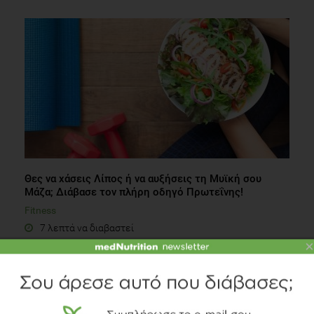
Θες να χάσεις Λίπος ή να αυξήσεις τη Μυϊκή σου
Μάζα; Διάβασε τον πλήρη οδηγό Πρωτεΐνης!
Fitness
7 λεπτά να διαβαστεί
×