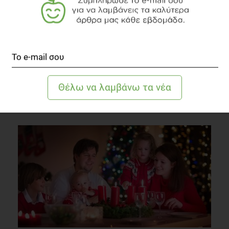
Η παχυσαρκία ευνοεί το φαινόμενο του θερμοκηπίου
Παχυσαρκία
1 λεπτό να διαβαστεί