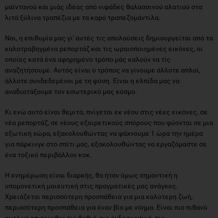
μαϊντανού και μιάς ιδέας από νιφάδες θαλασσινού αλατιού στα
λιτά ξύλινα τραπέζια με τα καρό τραπεζομάντιλα.
Ναι, η επιθυμία μας γι' αυτές τις απολαύσεις δημιουργείται από τα
καλοτραβηγμένα ρεπορτάζ και τις ωραιοποιημένες εικόνες, οι
οποίες κατά ένα αφηρημένο τρόπο μάς καλούν να τίς
αναζητήσουμε. Αυτός είναι ο τρόπος να γίνουμε άλλοτε απλοί,
άλλοτε συνδεδεμένοι με τη φύση. Είναι η ελπίδα μας να
αναδιατάξουμε τον εσωτερικό μας κόσμο.
Κι ενώ αυτό είναι θεμιτό, πνίγεται εκ νέου στις νέες εικόνες, σε
νέα ρεπορτάζ, σε νέους εξαιρετικούς σπόρους που φύονται σε μια
εξωτική χώρα, εξακολουθώντας να ψάχνουμε 1 ώρα την ημέρα
για πάρκινγκ στο σπίτι μας, εξακολουθώντας να εργαζόμαστε σε
ένα τοξικό περιβάλλον κοκ.
Η ενημέρωση είναι διαρκής, θα ήταν όμως σημαντική η
υπομονετική μαιευτική στις πραγματικές μας ανάγκες.
Χρειάζεται περισσότερη προσπάθεια για μια καλύτερη ζωή,
περισσότερη προσπάθεια για έναν βίο με νόημα. Είναι πιο πιθανό
αυτό να επιτευχθεί πιο βαθιά, πιο ενδοσκοπικά, πιο