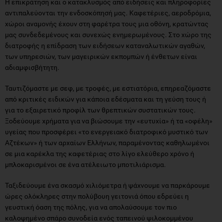
Η επικράτηση και ο κατακλυσμός από ειδήσεις και πληροφορίες
αντιπαλεύονται την ενδοσκόπησή μας. Καφετέριες, αεροδρόμια,
χώροι αναμονής έχουν στη φαρέτρα τους μια οθόνη, κρατώντας
μας συνδεδεμένους και συνεχώς ενημερωμένους. Στο χώρο της
διατροφής η επίδραση των ειδήσεων καταναλωτικών αγαθών,
των υπηρεσιών, των μαγειρικών εκπομπών ή ένθετων είναι
αδιαμφισβήτητη.
Ταυτιζόμαστε με σεφ, με τροφές, με εστιατόρια, επηρεαζόμαστε
από κριτικές ειδικών για κάποια εδέσματα και τη γεύση τους ή
για το εξαιρετικό προφίλ των θρεπτικών συστατικών τους.
Ξοδεύουμε χρήματα για να βιώσουμε την «ευτυχία» ή τα «οφέλη»
υγείας που προσφέρει «το ενεργειακό διατροφικό μυστικό των
Αζτέκων» ή των αρχαίων Ελλήνων, παραμένοντας καθηλωμένοι
σε μια καρέκλα της καφετέριας στο λίγο ελεύθερο χρόνο ή
μπλοκαρισμένοι σε ένα ατέλειωτο μποτιλιάρισμα.
Ταξιδεύουμε ένα σκασμό χιλιόμετρα ή ψάχνουμε να παρκάρουμε
ώρες ολόκληρες στην πολύβουη γειτονιά όπου εδρεύει η
γευστική όαση της πόλης, για να απολαύσουμε τον πιο
καλοψημένο σπάρο συνοδεία ενός ταπεινού ψιλοκομμένου