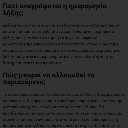
Γιατί αναγράφεται η ημερομηνία
λήξης;
Δεδομένου ότι το νερό είναι ένα διατροφικό αναλώσιμο προϊόν,
απαιτείται από την νομοθεσία να έχει τυπωμένη ημερομηνία
λήξης, όπως το γάλα, το τυρί ή τα αυγά. Και εφόσον
μακροπρόθεσμα επηρεάζεται η ποιότητα του, όπως αναλύσαμε
παραπάνω, τότε είναι απαραίτητο να αναγράφεται η ημερομηνία
λήξης του για να ενημερωνόμαστε ως καταναλωτές για την
διατηρησιμότητα του προϊόντος.
Πώς μπορεί να αλλοιωθεί το
περιεχόμενο;
Το περιεχόμενο μπορεί να αλλοιωθεί από πολλούς διαφορετικούς
παράγοντες. Καταρχήν από τις συνθήκες παραγωγής, διακίνησης
ή αποθήκευσης του, αλλά και από εμάς τους ίδιους. Για
παράδειγμα αν πιούμε μια γουλιά νερό, τα χείλη και το στόμα μας
εισάγουν μικροοργανισμούς στο νερό μας. Σε συνδυασμό με τη
θερμοκρασία περιβάλλοντος στο σπίτι ή το γραφείο και το φως