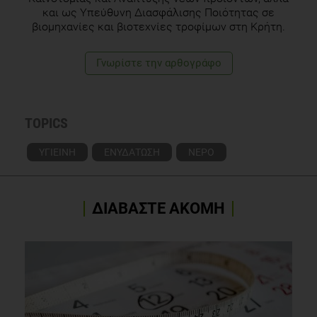
6
, 1-11.
και ως Υπεύθυνη Διασφάλισης Ποιότητας σε
βιομηχανίες και βιοτεχνίες τροφίμων στη Κρήτη.
Konieczna A., Rutkowska & Rachoń D. (2015). Health Risk of
Exposure to Bisphenola (BPA). Roczniki Państwowego
Γνωρίστε την αρθογράφο
Zakładu Higieny, 66,
1
, 5-11.
Raj S. (2005). Bottled Water: How Safe Is It?. Water
Environment Research, 77,
7
, 3013 – 3018.
TOPICS
ΥΓΙΕΙΝΗ
ΕΝΥΔΑΤΩΣΗ
ΝΕΡΟ
ΔΙΑΒΑΣΤΕ ΑΚΟΜΗ