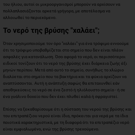
του ήλιου, αυτοί οι μικροοργανισμοί μπορούν να αρχίσουν να
πολλαπλασιάζονται αρκετά γρήγορα, με αποτέλεσμα να
αλλοιωθεί το περιεχόμενο.
Το νερό της βρύσης "χαλάει";
Όταν χρησιμοποιούμε τον όρο "χαλάει" για ένα τρόφιμο εννοούμε
ότι το τρόφιμο υποβαθμίζεται στο σημείο που δεν είναι πλέον
ασφαλές για κατανάλωση. Όσο αφορά το νερό, οι περισσότεροι
ειδικοί τονίζουν ότι το νερό της βρύσης έχει διάρκεια ζωής έξι
μηνών περίπου. Μετά από αυτό το σημείο, συνήθως το χλώριο
διαλύεται στο σημείο που τα βακτήρια και τα φύκια αρχίζουν να
αναπτύσσονται. Αυτή η ανάπτυξη σαφώς θα επιταχυνθεί εάν
αποθηκεύσεις το νερό σε ένα ζεστό ή ηλιόλουστο σημείο - ή σε
ένα γυάλινο δοχείο που δεν έχει πλυθεί καλά ή σφραγιστεί.
Επίσης να ξεκαθαρίσουμε ότι η σύσταση του νερού της βρύσης και
του επιτραπέζιου νερού είναι ίδια, πρόκειται για νερά με τα ίδια
ποιοτικά χαρακτηριστικά, με τη διαφορά ότι το επιτραπέζιο νερό
είναι εμφιαλωμένο, ενώ της βρύσης τρεχούμενο.