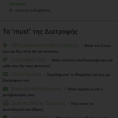
Διατροφή
4 λεπτά να διαβαστεί
Τα "must" της Διατροφής
Εβδομαδίαια Μεταβολή Βάρους
Θέσε τον Στόχο
σου και δες πότε θα τον πετύχεις
Διατροφικό Tool
Βάλε στόχους στη διατροφή σου και
μάθε πώς θα τους πετύχεις!
Λίστα Αγορών
Συμπλήρωσε το Shopping List σου, με
διατροφικό νου
Βασικός Μεταβολισμός
Πόσο υψηλός είναι ο
μεταβολισμός σου;
Δείκτης Μάζας Σώματος
Ποιο είναι το
φυσιολογικό σου βάρος;
Λεξικό Διατροφής
Βρες όλους τους διατροφικούς