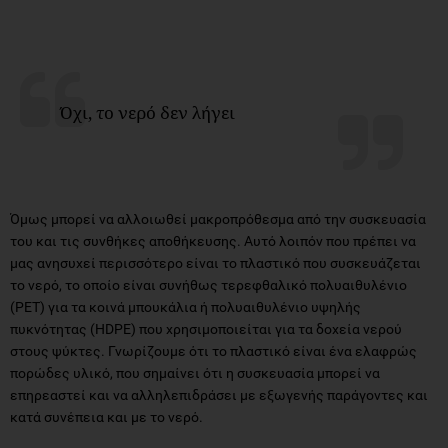
Όχι, το νερό δεν λήγει
Όμως μπορεί να αλλοιωθεί μακροπρόθεσμα από την συσκευασία
του και τις συνθήκες αποθήκευσης. Αυτό λοιπόν που πρέπει να
μας ανησυχεί περισσότερο είναι το πλαστικό που συσκευάζεται
το νερό, το οποίο είναι συνήθως τερεφθαλικό πολυαιθυλένιο
(PET) για τα κοινά μπουκάλια ή πολυαιθυλένιο υψηλής
πυκνότητας (HDPE) που χρησιμοποιείται για τα δοχεία νερού
στους ψύκτες. Γνωρίζουμε ότι το πλαστικό είναι ένα ελαφρώς
πορώδες υλικό, που σημαίνει ότι η συσκευασία μπορεί να
επηρεαστεί και να αλληλεπιδράσει με εξωγενής παράγοντες και
κατά συνέπεια και με το νερό.