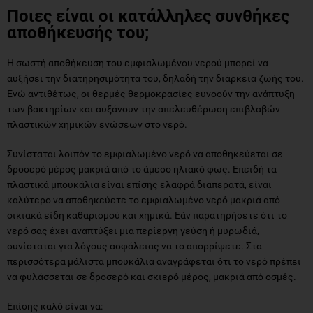
Ποιες είναι οι κατάλληλες συνθήκες
αποθήκευσής του;
Η σωστή αποθήκευση του εμφιαλωμένου νερού μπορεί να
αυξήσει την διατηρησιμότητα του, δηλαδή την διάρκεια ζωής του.
Ενώ αντιθέτως, οι θερμές θερμοκρασίες ευνοούν την ανάπτυξη
των βακτηρίων και αυξάνουν την απελευθέρωση επιβλαβών
πλαστικών χημικών ενώσεων στο νερό.
Συνίσταται λοιπόν το εμφιαλωμένο νερό να αποθηκεύεται σε
δροσερό μέρος μακριά από το άμεσο ηλιακό φως. Επειδή τα
πλαστικά μπουκάλια είναι επίσης ελαφρά διαπερατά, είναι
καλύτερο να αποθηκεύετε το εμφιαλωμένο νερό μακριά από
οικιακά είδη καθαρισμού και χημικά. Εάν παρατηρήσετε ότι το
νερό σας έχει αναπτύξει μια περίεργη γεύση ή μυρωδιά,
συνίσταται για λόγους ασφάλειας να το απορρίψετε. Στα
περισσότερα μάλιστα μπουκάλια αναγράφεται ότι το νερό πρέπει
να φυλάσσεται σε δροσερό και σκιερό μέρος, μακριά από οσμές.
Επίσης καλό είναι να: