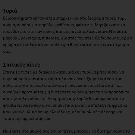
Τυριά
Εξίσου σημαντική ποικιλία υπάρχει και στα διάφορα τυριά, τυρί
κρέμα, κασέρι, μοτσαρέλα, ανθότυρο, φέτα κ.ά. Μην ξεχνάτε να
προσθέτετε στο σάντουιτς και μια πινελιά λαχανικών. Ντομάτα,
μαρούλι, μανιτάρια, πιπεριές, λιαστές τομάτες θα δώσουν όμορφο
χρώμα στο κολατσιό και πολύτιμα θρεπτικά συστατικά στο μικρό
σας.
Σπιτικές πίτες
Σπιτικές πίτες με διάφορα λαχανικά και τυρί θα μπορούσαν να
παρασκευαστούν και να αποτελέσουν ένα εξαιρετικά νόστιμο
κολατσιό για το σχολείο. Αν και η σπανακόπιτα είναι αυτή που
συνήθως προτιμάται, μη διστάσετε να δοκιμάσετε την πρασόπιτα
και την κολοκυθόπιτα. Ακόμη, και κις λορέν θα μπορούσατε να
φτιάξετε. Αυτό που είναι σημαντικό, είναι να επιλέξετε φρέσκα
και υγιεινά υλικά όπως ελαιόλαδο, αλεύρι ολικής άλεσης και
τυριά της αρεσκείας σας.
Να έχετε στο μυαλό σας ότι οι πίτες μπορούν να διατηρηθούν στο