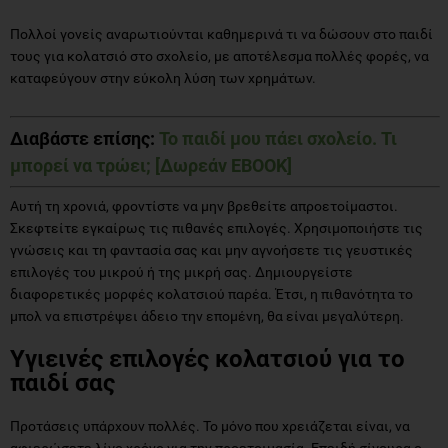
Πολλοί γονείς αναρωτιούνται καθημερινά τι να δώσουν στο παιδί
τους για κολατσιό στο σχολείο, με αποτέλεσμα πολλές φορές, να
καταφεύγουν στην εύκολη λύση των χρημάτων.
Διαβάστε επίσης:
Το παιδί μου πάει σχολείο. Τι
μπορεί να τρώει; [Δωρεάν EBOOK]
Αυτή τη χρονιά, φροντίστε να μην βρεθείτε απροετοίμαστοι.
Σκεφτείτε εγκαίρως τις πιθανές επιλογές. Χρησιμοποιήστε τις
γνώσεις και τη φαντασία σας και μην αγνοήσετε τις γευστικές
επιλογές του μικρού ή της μικρή σας. Δημιουργείστε
διαφορετικές μορφές κολατσιού παρέα. Έτσι, η πιθανότητα το
μπολ να επιστρέψει άδειο την επομένη, θα είναι μεγαλύτερη.
Υγιεινές επιλογές κολατσιού για το
παιδί σας
Προτάσεις υπάρχουν πολλές. Το μόνο που χρειάζεται είναι, να
αφιερώσετε λίγο χρόνο για την προετοιμασία. Επειδή σίγουρα ο