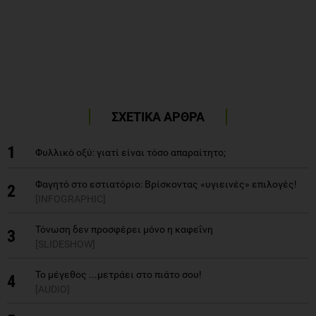
ΣΧΕΤΙΚΑ ΑΡΘΡΑ
1
Φυλλικό οξύ: γιατί είναι τόσο απαραίτητο;
Φαγητό στο εστιατόριο: Βρίσκοντας «υγιεινές» επιλογές!
2
[INFOGRAPHIC]
Τόνωση δεν προσφέρει μόνο η καφεΐνη
3
[SLIDESHOW]
Το μέγεθος ...μετράει στο πιάτο σου!
4
[AUDIO]