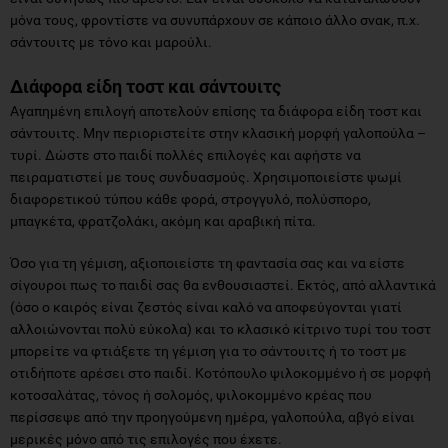
μόνα τους, φροντίστε να συνυπάρχουν σε κάποιο άλλο σνακ, π.χ.
σάντουιτς με τόνο και μαρούλι.
Διάφορα είδη τοστ και σάντουιτς
Αγαπημένη επιλογή αποτελούν επίσης τα διάφορα είδη τοστ και
σάντουιτς. Μην περιοριστείτε στην κλασική μορφή γαλοπούλα –
τυρί. Δώστε στο παιδί πολλές επιλογές και αφήστε να
πειραματιστεί με τους συνδυασμούς. Χρησιμοποιείστε ψωμί
διαφορετικού τύπου κάθε φορά, στρογγυλό, πολύσπορο,
μπαγκέτα, φρατζολάκι, ακόμη και αραβική πίτα.
Όσο για τη γέμιση, αξιοποιείστε τη φαντασία σας και να είστε
σίγουροι πως το παιδί σας θα ενθουσιαστεί. Εκτός, από αλλαντικά
(όσο ο καιρός είναι ζεστός είναι καλό να αποφεύγονται γιατί
αλλοιώνονται πολύ εύκολα) και το κλασικό κίτρινο τυρί του τοστ
μπορείτε να φτιάξετε τη γέμιση για το σάντουιτς ή το τοστ με
οτιδήποτε αρέσει στο παιδί. Κοτόπουλο ψιλοκομμένο ή σε μορφή
κοτοσαλάτας, τόνος ή σολομός, ψιλοκομμένο κρέας που
περίσσεψε από την προηγούμενη ημέρα, γαλοπούλα, αβγό είναι
μερικές μόνο από τις επιλογές που έχετε.