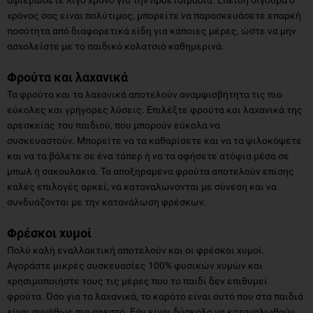
χρόνος σας είναι πολύτιμος, μπορείτε να παρασκευάσετε επαρκή
ποσότητα από διαφορετικά είδη για κάποιες μέρες, ώστε να μην
ασχολείστε με το παιδικό κολατσιό καθημερινά.
Φρούτα και λαχανικά
Τα φρούτα και τα λαχανικά αποτελούν αναμφισβήτητα τις πιο
εύκολες και γρήγορες λύσεις. Επιλέξτε φρούτα και λαχανικά της
αρεσκείας του παιδιού, που μπορούν εύκολα να
συσκευαστούν. Μπορείτε να τα καθαρίσετε και να τα ψιλοκόψετε
και να τα βάλετε σε ένα τάπερ ή να τα αφήσετε ατόφια μέσα σε
μπωλ ή σακουλάκια. Τα αποξηραμένα φρούτα αποτελούν επίσης
καλές επιλογές αρκεί, να καταναλώνονται με σύνεση και να
συνδυάζονται με την κατανάλωση φρέσκων.
Φρέσκοι χυμοί
Πολύ καλή εναλλακτική αποτελούν και οι φρέσκοι χυμοί.
Αγοράστε μικρές συσκευασίες 100% φυσικών χυμών και
χρησιμοποιήστε τους τις μέρες που το παιδί δεν επιθυμεί
φρούτα. Όσο για τα λαχανικά, το καρότο είναι αυτό που στα παιδιά
είναι συνήθως πιο αρεστό. Εάν είναι δύσκολο να καταναλωθούν