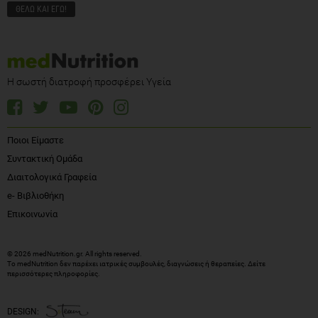
Η σωστή διατροφή προσφέρει Υγεία
Ποιοι Είμαστε
Συντακτική Ομάδα
Διαιτολογικά Γραφεία
e- Βιβλιοθήκη
Επικοινωνία
© 2026 medNutrition.gr. All rights reserved.
Το medNutrition δεν παρέχει ιατρικές συμβουλές, διαγνώσεις ή θεραπείες.
Δείτε
περισσότερες πληροφορίες
.
DESIGN: