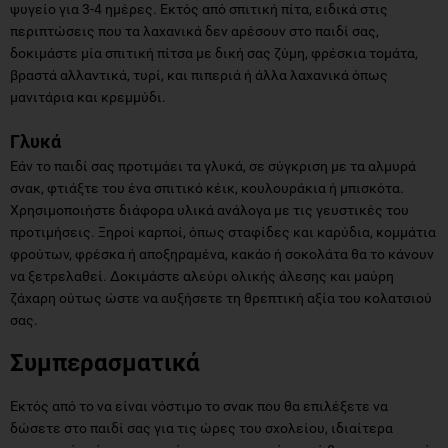
ψυγείο για 3-4 ημέρες. Εκτός από σπιτική πίτα, ειδικά στις
περιπτώσεις που τα λαχανικά δεν αρέσουν στο παιδί σας,
δοκιμάστε μία σπιτική πίτσα με δική σας ζύμη, φρέσκια τομάτα,
βραστά αλλαντικά, τυρί, και πιπεριά ή άλλα λαχανικά όπως
μανιτάρια και κρεμμύδι.
Γλυκά
Εάν το παιδί σας προτιμάει τα γλυκά, σε σύγκριση με τα αλμυρά
σνακ, φτιάξτε του ένα σπιτικό κέικ, κουλουράκια ή μπισκότα.
Χρησιμοποιήστε διάφορα υλικά ανάλογα με τις γευστικές του
προτιμήσεις. Ξηροί καρποί, όπως σταφίδες και καρύδια, κομμάτια
φρούτων, φρέσκα ή αποξηραμένα, κακάο ή σοκολάτα θα το κάνουν
να ξετρελαθεί. Δοκιμάστε αλεύρι ολικής άλεσης και μαύρη
ζάχαρη ούτως ώστε να αυξήσετε τη θρεπτική αξία του κολατσιού
σας.
Συμπερασματικά
Εκτός από το να είναι νόστιμο το σνακ που θα επιλέξετε να
δώσετε στο παιδί σας για τις ώρες του σχολείου, ιδιαίτερα