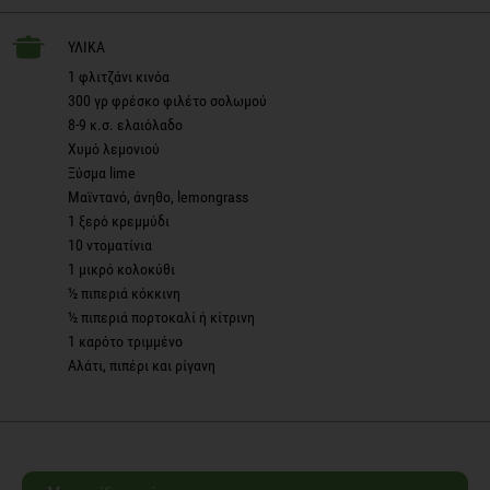
ΥΛΙΚΑ
1 φλιτζάνι κινόα
300 γρ φρέσκο φιλέτο σολωμού
8-9 κ.σ. ελαιόλαδο
Χυμό λεμονιού
Ξύσμα lime
Μαϊντανό, άνηθο, lemongrass
1 ξερό κρεμμύδι
10 ντοματίνια
1 μικρό κολοκύθι
½ πιπεριά κόκκινη
½ πιπεριά πορτοκαλί ή κίτρινη
1 καρότο τριμμένο
Αλάτι, πιπέρι και ρίγανη