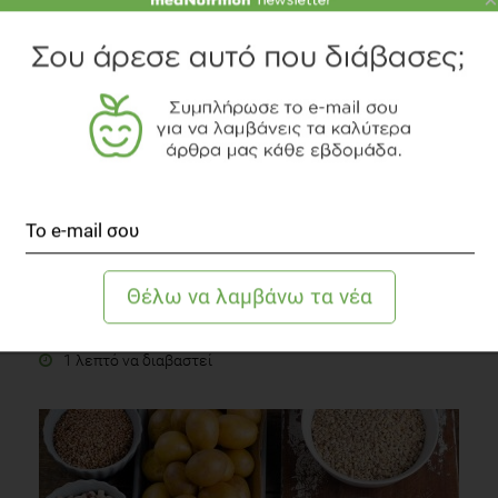
SLIDESHOW
Δίαιτα Dash. Τι προσφέρει;
Δίαιτα
1 λεπτό να διαβαστεί