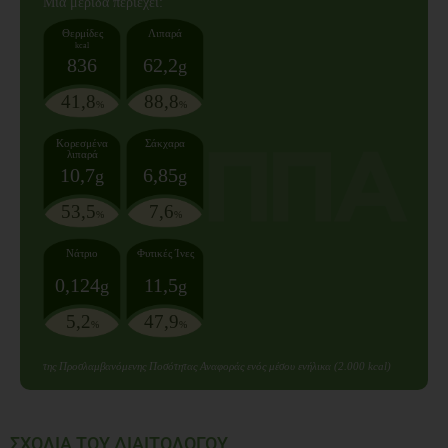
Mια μερίδα
περιέχει:
Θερμίδες
Λιπαρά
kcal
836
62,2
g
41,8
88,8
%
%
Κορεσμένα
Σάκχαρα
λιπαρά
10,7
6,85
g
g
53,5
7,6
%
%
Νάτριο
Φυτικές Ίνες
0,124
11,5
g
g
5,2
47,9
%
%
της Προσλαμβανόμενης Ποσότητας Αναφοράς ενός μέσου ενήλικα (2.000 kcal)
ΣΧΟΛΙΑ ΤΟΥ ΔΙΑΙΤΟΛΟΓΟΥ