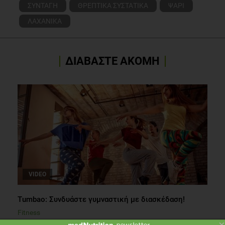
ΣΥΝΤΑΓΗ
ΘΡΕΠΤΙΚΑ ΣΥΣΤΑΤΙΚΑ
ΨΑΡΙ
ΛΑΧΑΝΙΚΑ
ΔΙΑΒΑΣΤΕ ΑΚΟΜΗ
VIDEO
Tumbao: Συνδυάστε γυμναστική με διασκέδαση!
Fitness
×
3 λεπτά να διαβαστεί