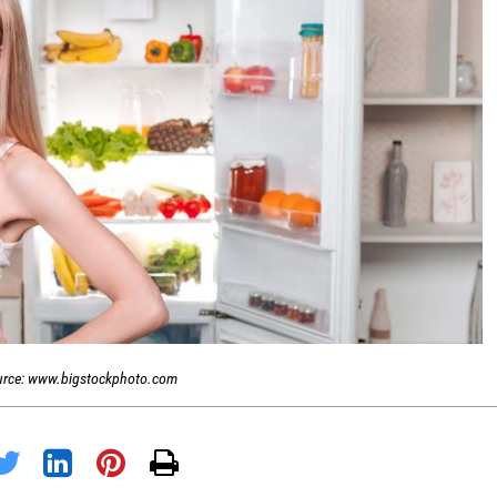
urce: www.bigstockphoto.com