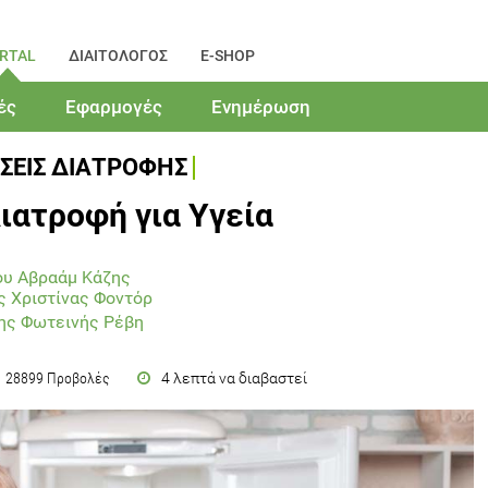
RTAL
ΔΙΑΙΤΟΛΟΓΟΣ
E-SHOP
ές
Εφαρμογές
Ενημέρωση
ΣΕΙΣ ΔΙΑΤΡΟΦΗΣ
Διατροφή για Υγεία
ου Αβραάμ Κάζης
ς Χριστίνας Φοντόρ
ης Φωτεινής Ρέβη
4 λεπτά να διαβαστεί
28899 Προβολές