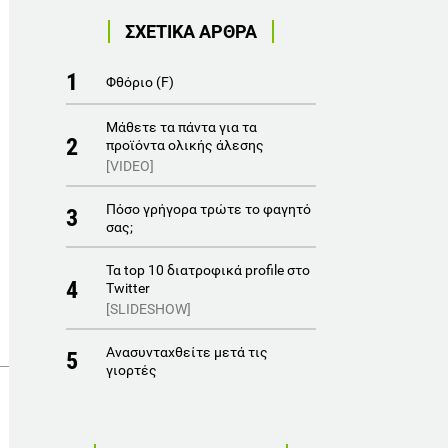
ΣΧΕΤΙΚΑ ΑΡΘΡΑ
1
Φθόριο (F)
Μάθετε τα πάντα για τα
2
προϊόντα ολικής άλεσης
[VIDEO]
Πόσο γρήγορα τρώτε το φαγητό
3
σας;
Τα top 10 διατροφικά profile στο
4
Twitter
[SLIDESHOW]
Ανασυνταχθείτε μετά τις
5
γιορτές