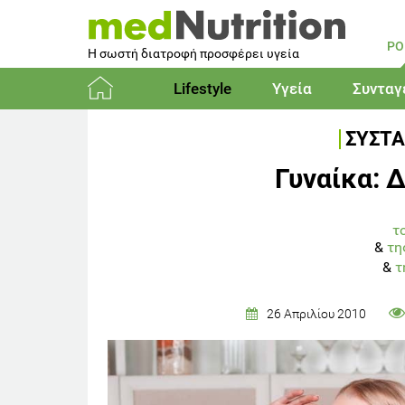
PO
Η σωστή διατροφή προσφέρει υγεία
Lifestyle
Υγεία
Συνταγ
Αρχική
ΣΥΣΤΑ
Γυναίκα: 
τ
&
τη
&
τ
26 Απριλίου 2010