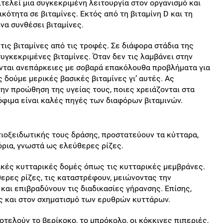
ιτελεί μια συγκεκριμένη λειτουργία στον οργανισμό και
κότητα σε βιταμίνες. Εκτός από τη βιταμίνη D και τη
να συνθέσει βιταμίνες.
τις βιταμίνες από τις τροφές. Σε διάφορα στάδια της
υγκεκριμένες βιταμίνες. Όταν δεν τις λαμβάνει στην
ύνται ανεπάρκειες με σοβαρά επακόλουθα προβλήματα για
ς δούμε μερικές βασικές βιταμίνες γι’ αυτές. Ας
την προώθηση της υγείας τους, ποιες χρειάζονται στα
όφιμα είναι καλές πηγές των διαφόρων βιταμινών.
τιοξειδωτικής τους δράσης, προστατεύουν τα κύτταρα,
ρια, γνωστά ως ελεύθερες ρίζες.
κές κυτταρικές δομές όπως τις κυτταρικές μεμβράνες.
θερες ρίζες, τις καταστρέφουν, μειώνοντας την
αι επιβραδύνουν τις διαδικασίες γήρανσης. Επίσης,
 και στον σχηματισμό των ερυθρών κυττάρων.
τελούν το βερίκοκο, το μπρόκολο, οι κόκκινες πιπεριές,