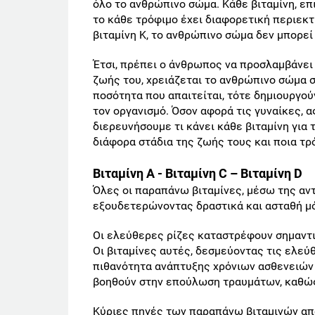
όλο το ανθρώπινο σώμα. Κάθε βιταμίνη, επ
το κάθε τρόφιμο έχει διαφορετική περιεκτι
βιταμίνη Κ, το ανθρώπινο σώμα δεν μπορεί 
Έτσι, πρέπει ο άνθρωπος να προσλαμβάνει 
ζωής του, χρειάζεται το ανθρώπινο σώμα σ
ποσότητα που απαιτείται, τότε δημιουργο
τον οργανισμό. Όσον αφορά τις γυναίκες, α
διερευνήσουμε τι κάνει κάθε βιταμίνη για 
διάφορα στάδια της ζωής τους και ποια τρ
Βιταμίνη Α - Βιταμίνη C – Βιταμίνη D
Όλες οι παραπάνω βιταμίνες, μέσω της αν
εξουδετερώνοντας δραστικά και ασταθή μό
Οι ελεύθερες ρίζες καταστρέφουν σημαντι
Οι βιταμίνες αυτές, δεσμεύοντας τις ελεύ
πιθανότητα ανάπτυξης χρόνιων ασθενειών κ
βοηθούν στην επούλωση τραυμάτων, καθώς
Κύριες πηγές των παραπάνω βιταμινών απο