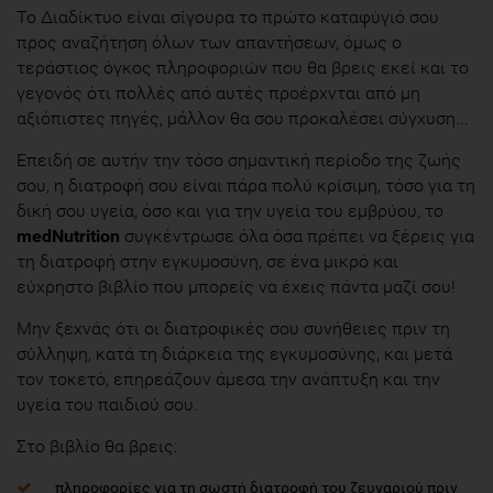
Το Διαδίκτυο είναι σίγουρα το πρώτο καταφύγιό σου
προς αναζήτηση όλων των απαντήσεων, όμως ο
τεράστιος όγκος πληροφοριών που θα βρεις εκεί και το
γεγονός ότι πολλές από αυτές προέρχνται από μη
αξιόπιστες πηγές, μάλλον θα σου προκαλέσει σύγχυση...
Επειδή σε αυτήν την τόσο σημαντική περίοδο της ζωής
σου, η διατρoφή σου είναι πάρα πολύ κρίσιμη, τόσο για τη
δική σου υγεία, όσο και για την υγεία του εμβρύου, το
medNutrition
συγκέντρωσε όλα όσα πρέπει να ξέρεις για
τη διατροφή στην εγκυμοσύνη, σε ένα μικρό και
εύχρηστο βιβλίο που μπορείς να έχεις πάντα μαζί σου!
Μην ξεχνάς ότι οι διατροφικές σου συνήθειες πριν τη
σύλληψη, κατά τη διάρκεια της εγκυμοσύνης, και μετά
τον τοκετό, επηρεάζουν άμεσα την ανάπτυξη και την
υγεία του παιδιού σου.
Στο βιβλίο θα βρεις:
πληροφορίες για τη σωστή διατροφή του ζευγαριού πριν