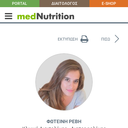
PORTAL
ΔΙΑΙΤΟΛΟΓΟΣ
E-SHOP
ΕΚΤΥΠΩΣΗ
ΠΙΣΩ
ΦΩΤΕΙΝΉ ΡΈΒΗ