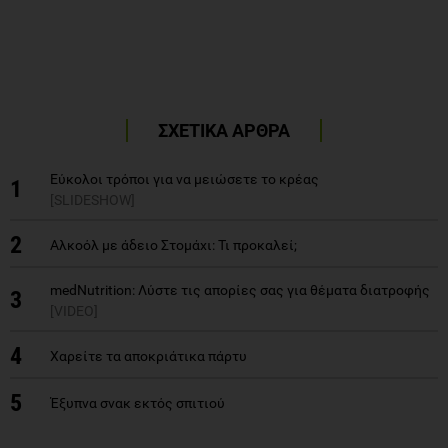
ΣΧΕΤΙΚΑ ΑΡΘΡΑ
Εύκολοι τρόποι για να μειώσετε το κρέας
1
[SLIDESHOW]
2
Αλκοόλ με άδειο Στομάχι: Τι προκαλεί;
medNutrition: Λύστε τις απορίες σας για θέματα διατροφής
3
[VIDEO]
4
Χαρείτε τα αποκριάτικα πάρτυ
5
Έξυπνα σνακ εκτός σπιτιού