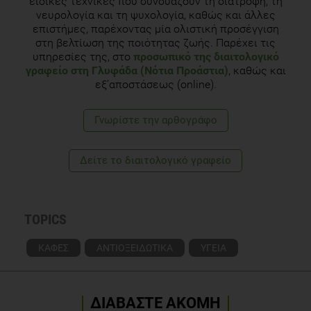
ειδικές τεχνικές που συνδυάζουν τη διατροφή, τη
νευρολογία και τη ψυχολογία, καθώς και άλλες
Armstrong LE, Pumerantz AC, Roti MW, Judelson DA, Watson
επιστήμες, παρέχοντας μία ολιστική προσέγγιση
G, Dias JC, Sokmen B, Casa DJ, Maresh CM, Lieberman H,
στη βελτίωση της ποιότητας ζωής. Παρέχει τις
Kellogg M. Fluid, electrolyte, and renal indices of hydration
υπηρεσίες της, στο
προσωπικό της διαιτολογικό
during 11 days of controlled caffeine consumption. Int J
γραφείο στη Γλυφάδα (Νότια Προάστια)
, καθώς και
Sport Nutr Exerc Metab. 2005 Jun;15(3):252-65.
εξ’αποστάσεως (online).
Γνωρίστε την αρθογράφο
Δείτε το διαιτολογικό γραφείο
TOPICS
ΚΑΦΕΣ
ΑΝΤΙΟΞΕΙΔΩΤΙΚΑ
ΥΓΕΙΑ
ΔΙΑΒΑΣΤΕ ΑΚΟΜΗ