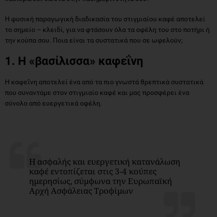
Η φυσική παραγωγική διαδικασία του στιγμιαίου καφέ αποτελεί
το σημείο – κλειδί, για να φτάσουν όλα τα οφέλη του στο ποτήρι ή
την κούπα σου. Ποια είναι τα συστατικά που σε ωφελούν;
1. Η «βασίλισσα» καφεΐνη
Η καφεΐνη αποτελεί ένα από τα πιο γνωστά θρεπτικά συστατικά
που συναντάμε στον στιγμιαίο καφέ και μας προσφέρει ένα
σύνολο από ευεργετικά οφέλη.
Η ασφαλής και ευεργετική κατανάλωση
καφέ εντοπίζεται στις 3-4 κούπες
ημερησίως, σύμφωνα την Ευρωπαϊκή
Αρχή Ασφάλειας Τροφίμων