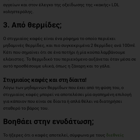
αγγείων και στον έλεγχο της οξείδωσης της «κακής» LDL
χοληστερόλης.
3. Από θερμίδες;
Ο στιγμιαίος καφές είναι ένα ρόφημα το οποίο περιέχει
μηδαμινές θερμίδες, και πιο συγκεκριμένα 2 θερμίδες ανά 100ml.
Κάτι που σημαίνει ότι σε ένα ποτήρι ή μία κούπα λαμβάνουμε
ελάχιστες. Το θερμιδικό του περιεχόμενο αυξάνεται όταν μέσα σε
αυτό προσθέσουμε υλικά, όπως η ζάχαρη και το γάλα.
Στιγμιαίος καφές και στη δίαιτα!
Λόγω των μηδαμινών θερμίδων που έχει από τη φύση του, ο
στιγμιαίος καφές μπορεί να αποτελέσει μία αγαπημένη επιλογή
για κάποιον που είναι σε δίαιτα ή απλά θέλει να διατηρήσει
σταθερό το βάρος του.
Βοηθάει στην ενυδάτωση;
Το ήξερες ότι ο καφές αποτελεί, σύμφωνα με τους
διεθνείς