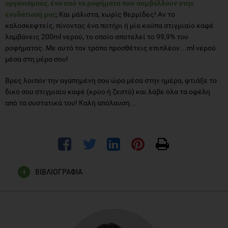
οργανισμούς, ένα από τα ροφήματα που συμβάλλουν στην
ενυδάτωσή μας
; Και μάλιστα, χωρίς θερμίδες! Αν το
καλοσκεφτείς, πίνοντας ένα ποτήρι ή μία κούπα στιγμιαίο καφέ
λαμβάνεις 200ml νερού, το οποίο αποτελεί το 99,9% του
ροφήματος. Με αυτό τον τρόπο προσθέτεις επιπλέον…ml νερού
μέσα στη μέρα σου!
Βρες λοιπόν την αγαπημένη σου ώρα μέσα στην ημέρα, φτιάξε το
δικό σου στιγμιαίο καφέ (κρύο ή ζεστό) και λάβε όλα τα οφέλη
από τα συστατικά του! Καλή απόλαυση…
ΒΙΒΛΙΟΓΡΑΦΙΑ
Scientific Opinion on the safety of caffeine. EFSA Panel on
Dietetic Products, Nutrition and Allergies (NDA). European
Food Safety Authority (EFSA), Parma, Italy. EFSA Journal