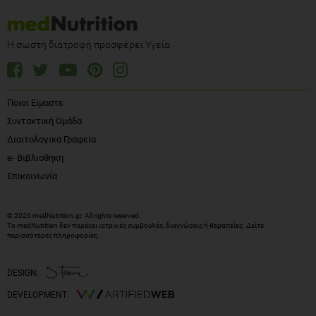
Η σωστή διατροφή προσφέρει Υγεία
Ποιοι Είμαστε
Συντακτική Ομάδα
Διαιτολογικά Γραφεία
e- Βιβλιοθήκη
Επικοινωνία
© 2026 medNutrition.gr. All rights reserved.
Το medNutrition δεν παρέχει ιατρικές συμβουλές, διαγνώσεις ή θεραπείες.
Δείτε
περισσότερες πληροφορίες
.
DESIGN:
DEVELOPMENT: