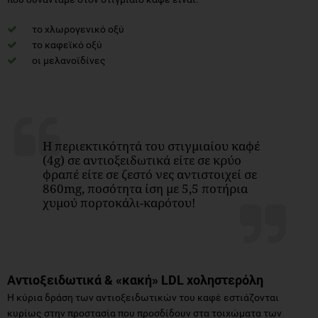
το χλωρογενικό οξύ
το καφεϊκό οξύ
οι μελανοϊδίνες
Η περιεκτικότητά του στιγμιαίου καφέ
(4g) σε αντιοξειδωτικά είτε σε κρύο
φραπέ είτε σε ζεστό νες αντιστοιχεί σε
860mg, ποσότητα ίση με 5,5 ποτήρια
χυμού πορτοκάλι-καρότου!
Αντιοξειδωτικά & «κακή»
LDL χοληστερόλη
Η κύρια δράση των αντιοξειδωτικών του καφέ εστιάζονται
κυρίως στην προστασία που προσδίδουν στα τοιχώματα των