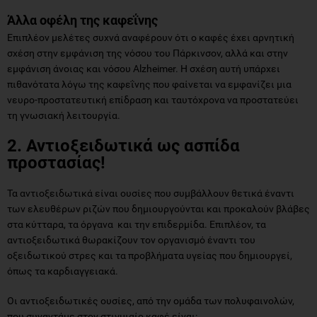
Άλλα οφέλη της καφεΐνης
Επιπλέον μελέτες συχνά αναφέρουν ότι ο καφές έχει αρνητική
σχέση στην εμφάνιση της νόσου του Πάρκινσον, αλλά και στην
εμφάνιση άνοιας και νόσου Alzheimer. Η σχέση αυτή υπάρχει
πιθανότατα λόγω της καφεΐνης που φαίνεται να εμφανίζει μια
νευρο-προστατευτική επίδραση και ταυτόχρονα να προστατεύει
τη γνωσιακή λειτουργία.
2. Αντιοξειδωτικά ως ασπίδα
προστασίας!
Τα αντιοξειδωτικά είναι ουσίες που συμβάλλουν θετικά έναντι
των ελευθέρων ριζών που δημιουργούνται και προκαλούν βλάβες
στα κύτταρα, τα όργανα και την επιδερμίδα. Επιπλέον, τα
αντιοξειδωτικά θωρακίζουν τον οργανισμό έναντι του
οξειδωτικού στρες και τα προβλήματα υγείας που δημιουργεί,
όπως τα καρδιαγγειακά.
Οι αντιοξειδωτικές ουσίες, από την ομάδα των πολυφαινολών,
που συναντάμε στον στιγμιαίο καφέ είναι: