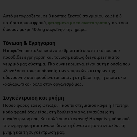
Αυτό μεταφράζεται σε 3 κούπες ζεστού στιγμιαίου καφέ ή 3
ποτήρια κρύου φραπέ,
φτιαγμένα με το σωστό τρόπο
για να σου
δώσουν μέχρι 400mg καφεΐνης την ημέρα.
Τόνωση & Εγρήγορση
Η καφεΐνη αποτελεί εκείνο το θρεπτικό συστατικό που σου
προσδίδει εγρήγορση και τόνωση, καθώς διεγείρει ήπια το
νευρικό μας σύστημα. Πιο συγκεκριμένα, είναι αυτή η ουσία που
«ξεγελάει» τους υποδοχείς των νευρικών κυττάρων της
αδενοσίνης και προσδένεται εκείνη στη θέση της, η οποία έχει
«χαλαρωτικό» ρόλο στον οργανισμό μας.
Συγκέντρωση και μνήμη
Πόσες φορές έχεις φτιάξει 1 κούπα στιγμιαίου καφέ ή 1 ποτήρι
κρύο φραπέ όταν είσαι στη δουλειά για να ενισχύσεις τη
συγκέντρωσή σου; Και πολύ σωστά έκανες! Η καφεϊνη, πέρα από
την εγρήγορση και τόνωση δίνει τη δυνατότητα να ενισχύει τη
μνήμη και τη συγκέντρωσή μας.