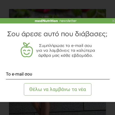
×
Φασούλι το φασούλι συμπληρώνει την
πλιγουροσαλάτα
Διατροφή
2 λεπτά να διαβαστεί