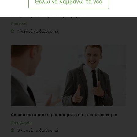
Γαστρονομικό Ταξίδι στην Αμοργό
Κουζίνα
4 λεπτά να διαβαστεί
Αγαπώ αυτό που είμαι και μετά αυτό που φαίνομαι
Ψυχολογία
3 λεπτά να διαβαστεί