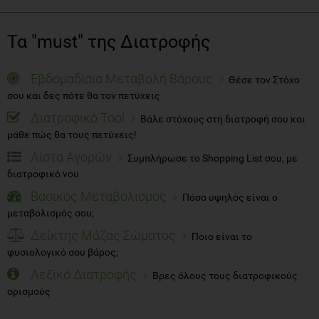
Τα "must" της Διατροφής
Εβδομαδίαια Μεταβολή Βάρους
Θέσε τον Στόχο
σου και δες πότε θα τον πετύχεις
Διατροφικό Tool
Βάλε στόχους στη διατροφή σου και
μάθε πώς θα τους πετύχεις!
Λίστα Αγορών
Συμπλήρωσε το Shopping List σου, με
διατροφικό νου
Βασικός Μεταβολισμός
Πόσο υψηλός είναι ο
μεταβολισμός σου;
Δείκτης Μάζας Σώματος
Ποιο είναι το
φυσιολογικό σου βάρος;
Λεξικό Διατροφής
Βρες όλους τους διατροφικούς
ορισμούς