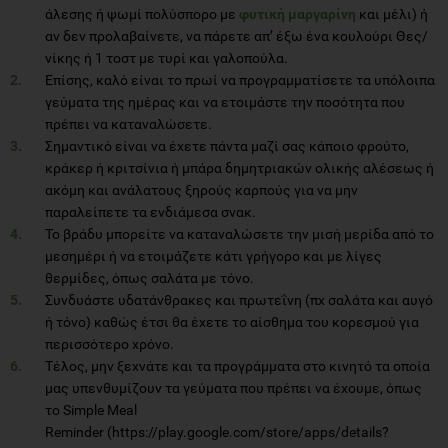
άλεσης ή ψωμί πολύσπορο με
φυτική μαργαρίνη
και μέλι) ή
αν δεν προλαβαίνετε, να πάρετε απ’ έξω ένα κουλούρι Θες/
νίκης ή 1 τοστ με τυρί και γαλοπούλα.
Επίσης, καλό είναι το πρωί να προγραμματίσετε τα υπόλοιπα
γεύματα της ημέρας και να ετοιμάστε την ποσότητα που
πρέπει να καταναλώσετε.
Σημαντικό είναι να έχετε πάντα μαζί σας κάποιο φρούτο,
κράκερ ή κριτσίνια ή μπάρα δημητριακών ολικής αλέσεως ή
ακόμη και ανάλατους ξηρούς καρπούς για να μην
παραλείπετε τα ενδιάμεσα σνακ.
Το βράδυ μπορείτε να καταναλώσετε την μισή μερίδα από το
μεσημέρι ή να ετοιμάζετε κάτι γρήγορο και με λίγες
θερμίδες, όπως σαλάτα με τόνο.
Συνδυάστε υδατάνθρακες και πρωτεΐνη (πχ σαλάτα και αυγό
ή τόνο) καθώς έτσι θα έχετε το αίσθημα του κορεσμού για
περισσότερο χρόνο.
Τέλος, μην ξεχνάτε και τα προγράμματα στο κινητό τα οποία
μας υπενθυμίζουν τα γεύματα που πρέπει να έχουμε, όπως
το Simple Meal
Reminder (https://play.google.com/store/apps/details?