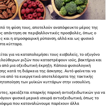
 από τη φύση τους, αποτελούν αναπόφευκτο μέρος της
ως απάντηση σε περιβαλλοντικές προσβολές, όπως ο
ες και η ατμοσφαιρική ρύπανση, αλλά και ως φυσικό
στα κύτταρα.
ίται για να καταπολεμήσει τους εισβολείς, το οξυγόνο
 ελεύθερων ριζών που καταστρέφουν ιούς, βακτήρια και
από μια οξειδωτική έκρηξη. Κάποια φυσιολογική
ης κατά τη διάρκεια της άσκησης. Αυτό φαίνεται να
μένα από τα ευεργετικά αποτελέσματα της τακτικής
ητοποίηση των μυϊκών κυττάρων στην ινσουλίνη.
χυτες, χρειάζεται επαρκής παροχή αντιοξειδωτικών για να
άγουν φυσικά μερικά ισχυρά αντιοξειδωτικά, όπως το
 τρόφιμα που καταναλώνουμε παρέχουν άλλα