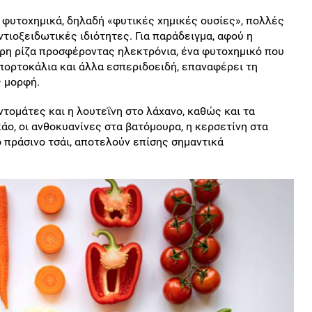
 φυτοχημικά, δηλαδή «φυτικές χημικές ουσίες», πολλές
ντιοξειδωτικές ιδιότητες. Για παράδειγμα, αφού η
ερη ρίζα προσφέροντας ηλεκτρόνια, ένα φυτοχημικό που
 πορτοκάλια και άλλα εσπεριδοειδή, επαναφέρει τη
ς μορφή.
ντομάτες και η λουτεΐνη στο λάχανο, καθώς και τα
ο, οι ανθοκυανίνες στα βατόμουρα, η κερσετίνη στα
ο πράσινο τσάι, αποτελούν επίσης σημαντικά