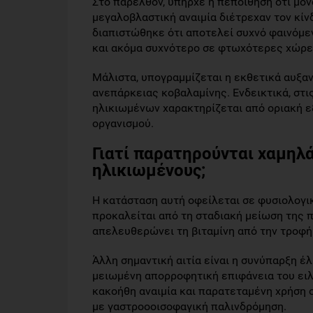
Στο παρελθόν, υπήρχε η πεποίθηση ότι μόν
μεγαλοβλαστική αναιμία διέτρεχαν τον κίν
διαπιστώθηκε ότι αποτελεί συχνό φαινόμ
και ακόμα συχνότερο σε φτωχότερες χώρε
Μάλιστα, υπογραμμίζεται η εκθετικά αυξαν
ανεπάρκειας κοβαλαμίνης. Ενδεικτικά, στι
ηλικιωμένων χαρακτηρίζεται από οριακή ε
οργανισμού.
Γιατί παρατηρούνται χαμηλά
ηλικιωμένους;
Η κατάσταση αυτή οφείλεται σε φυσιολογι
προκαλείται από τη σταδιακή μείωση της π
απελευθερώνει τη βιταμίνη από την τροφή
Άλλη σημαντική αιτία είναι η συνύπαρξη έλ
μειωμένη απορροφητική επιφάνεια του ειλε
κακοήθη αναιμία και παρατεταμένη χρήση 
με γαστροοοισοφαγική παλινδρόμηση.