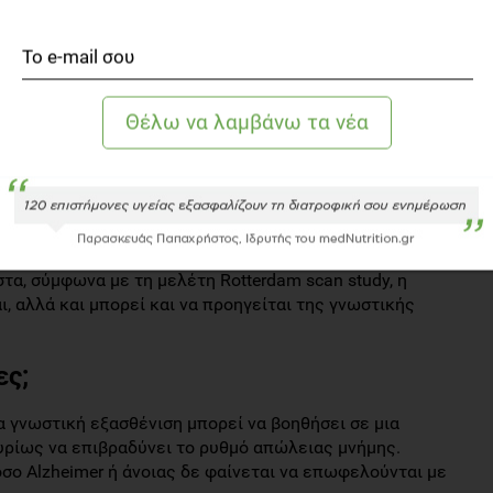
η των εγκεφαλικών ιστών, με συνέπεια τη μείωση της
 Έρευνα με επικεφαλή την Άννα Βογιατζόγλου, καθηγήτρια
νε ότι φανερό κατώφλι της βιταμίνης κάτω από το οποίο
, παρατηρήθηκε ότι οι ηλικιωμένοι με επίπεδα πλάσματος
 τριτημόριο, είχαν διπλάσιο ποσοστό ατροφίας σε σχέση
τα χαμηλά επίπεδα κοβαλαμίνης, είναι η βλάβη της
τα, σύμφωνα με τη μελέτη Rotterdam scan study, η
, αλλά και μπορεί και να προηγείται της γνωστικής
ες;
α γνωστική εξασθένιση μπορεί να βοηθήσει σε μια
ρίως να επιβραδύνει το ρυθμό απώλειας μνήμης.
σο Alzheimer ή άνοιας δε φαίνεται να επωφελούνται με