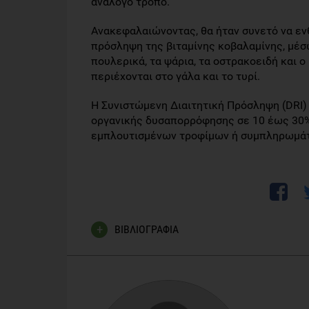
ανάλογο τρόπο.
Ανακεφαλαιώνοντας, θα ήταν συνετό να εν
πρόσληψη της βιταμίνης κοβαλαμίνης, μέσω
πουλερικά, τα ψάρια, τα οστρακοειδή και 
περιέχονται στο γάλα και το τυρί.
Η Συνιστώμενη Διαιτητική Πρόσληψη (DRI) γ
οργανικής δυσαπορρόφησης σε 10 έως 30
εμπλουτισμένων τροφίμων ή συμπληρωμά
ΒΙΒΛΙΟΓΡΑΦΙΑ
Clarke R, Birks J, Nexo E, et al. Low vitamin B-12 st
2007;86:1384–91.
Hin H, Clarke R, Sherliker P, et al. Clinical relevan