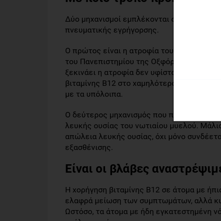
Δύο μηχανισμοί εμπλέκονται στην εκφύλισ
πνευματικής εγρήγορσης.
Ο πρώτος είναι η ατροφία του εγκεφάλου.
του Πανεπιστημίου της Οξφόρδης, συμπέρα
ξεκινάει η ατροφία δεν υφίσταται. Ωστόσο
βιταμίνης Β12 στο χαμηλότερο φυσιολογικό
με τα υπόλοιπα.
Ο δεύτερος μηχανισμός που προάγεται από 
λευκής ουσίας του νωτιαίου μυελού. Μάλισ
απώλεια λευκής ουσίας, όχι μόνο συνδέεται
εξασθένισης.
Είναι οι βλάβες αναστρέψιμ
Η χορήγηση βιταμίνης Β12 σε άτομα με ήπι
ελαφρά μείωση των συμπτωμάτων, αλλά κυ
Ωστόσο, τα άτομα με ήδη εγκατεστημένη νό