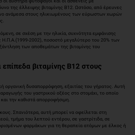
ο οι αυστηρά φυτοφάγοι και οι ασθενείς με
δυνο της έλλειψης βιταμίνης Β12. Ωστόσο, από έρευνες
ενο ανάμεσα στους ηλικιωμένους των εύρωστων χωρών
ς.
όμενη, σε σχέση με την ηλικία, συχνότητα εμφάνισης
ς Η.Π.Α.(1999-2002), ποσοστό μεγαλύτερο του 20% των
ξάντληση των αποθεμάτων της βιταμίνης του
 επίπεδα βιταμίνης Β12 στους
κή οργανική δυσαπορρόφηση, εξαιτίας του γήρατος. Αυτή
αραγωγής του γαστρικού οξέος στο στομάχι, το οποίο
 και την καθιστά απορροφήσιμη.
κους. Σπανιότερα, αυτή μπορεί να οφείλεται στη
ού, τμήμα του λεπτού εντέρου, σε γαστρίτιδα, σε
ορισμένων φαρμάκων για τη θεραπεία ατόμων με έλκος ή