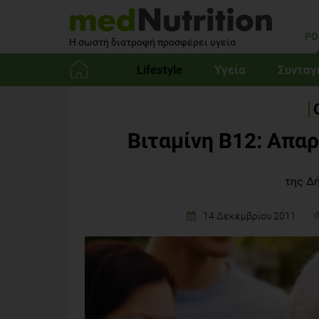
PO
Η σωστή διατροφή προσφέρει υγεία
Lifestyle
Υγεία
Συνταγ
Αρχική
Βιταμίνη Β12: Απαρ
της Δ
14 Δεκεμβρίου 2011