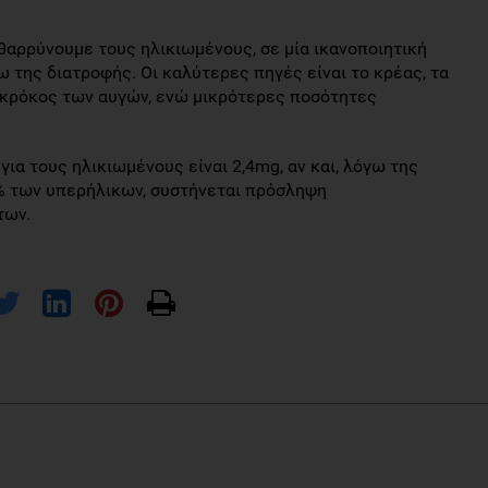
θαρρύνουμε τους ηλικιωμένους, σε μία ικανοποιητική
 της διατροφής. Οι καλύτερες πηγές είναι το κρέας, τα
ο κρόκος των αυγών, ενώ μικρότερες ποσότητες
ια τους ηλικιωμένους είναι 2,4mg, αν και, λόγω της
% των υπερήλικων, συστήνεται πρόσληψη
των.
atus and risk of cognitive decline in older adults. Am J Clin Nutr
ce of low serum vitamin B12 concentrations in older people: the Banbury