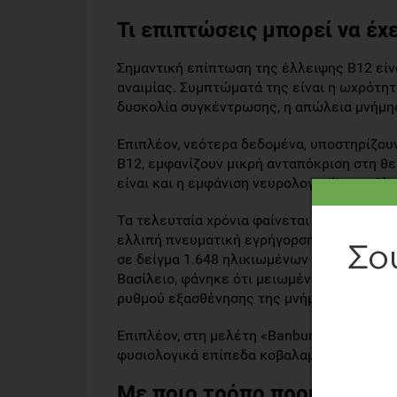
Τι επιπτώσεις μπορεί να έχ
Σημαντική επίπτωση της έλλειψης Β12 είν
αναιμίας. Συμπτώματά της είναι η ωχρότητ
δυσκολία συγκέντρωσης, η απώλεια μνήμης
Επιπλέον, νεότερα δεδομένα, υποστηρίζουν
Β12, εμφανίζουν μικρή ανταπόκριση στη θ
είναι και η εμφάνιση νευρολογικών προβλ
Τα τελευταία χρόνια φαίνεται ότι η έλλει
ελλιπή πνευματική εγρήγορση. Σε μία από τ
σε δείγμα 1.648 ηλικιωμένων άνω των 65 
Βασίλειο, φάνηκε ότι μειωμένα επίπεδα τη
ρυθμού εξασθένησης της μνήμης από 30% 
Επιπλέον, στη μελέτη «Banbury B12 study»
φυσιολογικά επίπεδα κοβαλαμίνης, παρουσ
Με ποιο τρόπο προκαλείται