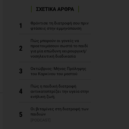
ΣΧΕΤΙΚΑ ΑΡΘΡΑ
Φρόντισε τη διατροφή σου πριν
1
φτάσεις στην εμμηνόπαυση
Πώς μπορούν οι γονείς να
προετοιμάσουν σωστά το παιδί
2
για μία επώδυνη χειρουργική/
νοσηλευτική διαδικασία
Οκτώβριος: Μήνας Πρόληψης
3
του Καρκίνου του μαστού
Πώς η παιδική διατροφή
4
αντικατοπτρίζει την υγεία στην
ενήλικη ζωή;
Οι βιταμίνες στη διατροφή των
5
παιδιών
[PODCAST]