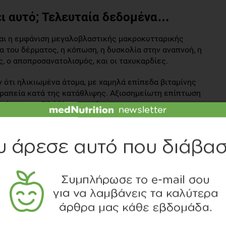
ει αυτό; Τελευταία δεδομένα…
αι η εμφάνιση μεγαλοβλαστικής μακροκυτταρικής
α του δέρματος, η κόπωση, η δυσκολία στην αναπνοή, η
, ο αποπροσανατολισμός, και οι ταχυκαρδίες.
 ότι ηλικιωμένα άτομα, με χαμηλά επίπεδα βιταμίνης
εραπεία κατά της κατάθλιψης. Αξιοσημείωτη επίπτωση
ημάτων στο 75-90% των ατόμων.
ψη κοβαλαμίνης συσχετίζεται με γνωστική εξασθένηση και
ις πιο μεγάλες έρευνες που έχουν γίνει μέχρι στιγμής,
ετών που κατοικούσαν στην Οξφόρδη και στο Ηνωμένο
ς βιταμίνης Β12 στο πλάσμα, οδηγούν σε αύξηση του
έως 50%!
, βρέθηκε ότι τα άτομα που βρίσκονταν στα χαμηλά
ίασαν σημαντικά αυξημένες βλάβες στον εγκέφαλο.
 η γνωστική εξασθένιση;