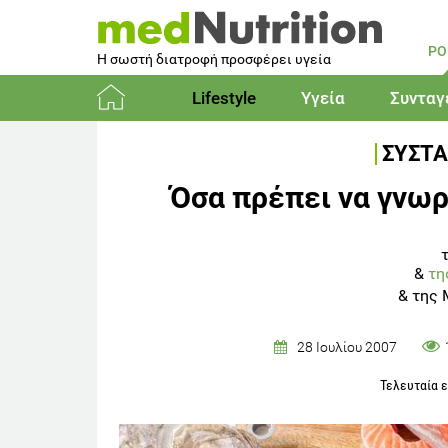
PO
Η σωστή διατροφή προσφέρει υγεία
Lifestyle
Υγεία
Συνταγ
Αρχική
ΣΥΣΤΑ
Όσα πρέπει να γνωρ
&
τη
&
της 
28 Ιουλίου 2007
Τελευταία 