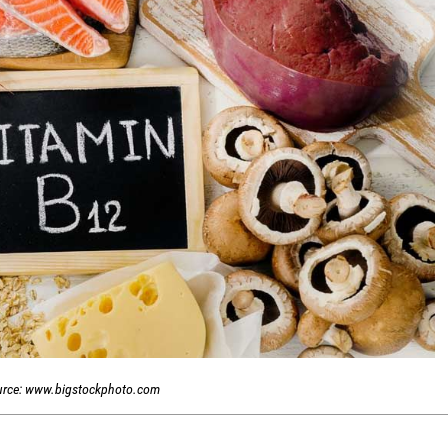
urce: www.bigstockphoto.com