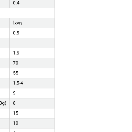
0.4
Ίχνη
0,5
1,6
70
55
1,5-4
9
0g)
8
15
10