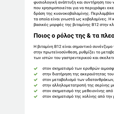
φυσιολογική ανάπτυξη και συντήρηση του ν
που χρησιμοποιείται για να περιγράψει εκε
δράση της κυανοκοβαλαμίνης. Περιλαμβάνει
τα οποία είναι γνωστά ως κοβαλαμίνες. Η 
βασικές μορφές της βιταμίνης Β12 στην κλ
Ποιος ο ρόλος της & τα πλε
Η βιταμίνη Β12 είναι σημαντικό συνένζυμο
στην πρωτεϊνοσύνθεση, ρυθμίζει το μεταβο
των ιστών του γαστρεντερικού και σκελετ
στον σχηματισμό των ερυθρών αιμοσφα
στην διατήρηση της ακεραιότητας του
στον μεταβολισμό των υδατανθράκων
στην αλληλομετατροπή της σερίνης μ
στον σχηματισμό της μεθειονίνης από
στον σχηματισμό της χολίνης από την 