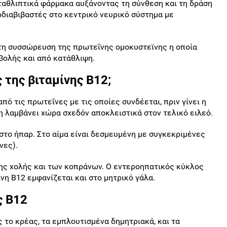
αταθλιπτικά φάρμακα αυξάνοντας τη σύνθεση και τη δράση
οδιαβιβαστές στο κεντρικό νευρικό σύστημα με
ι τη συσσώρευση της πρωτεΐνης ομοκυστεϊνης η οποία
σβολής και από κατάθλιψη.
 της βιταμίνης Β12;
ό τις πρωτεΐνες με τις οποίες συνδέεται, πριν γίνει η
 λαμβάνει χώρα σχεδόν αποκλειστικά στον τελικό ειλεό.
στο ήπαρ. Στο αίμα είναι δεσμευμένη με συγκεκριμένες
νες).
ης χολής και των κοπράνων. Ο εντεροηπατικός κύκλος
νη Β12 εμφανίζεται και στο μητρικό γάλα.
ς Β12
ς το κρέας, τα εμπλουτισμένα δημητριακά, και τα