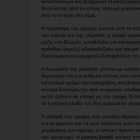
ιχνοστοιχείων και βιταμινών. Η επεξεργασ
ξεκινώντας από το στόμα, τόσο με μηχανικ
από το έντερο στο αίμα.
Η πρόσληψη της τροφής γίνεται από το στό
του σάλιου και της γλώσσας η τροφή τεμαχ
μάζα, «το βλωμό», κατάλληλο για κατάποση.
πρόσθια (τομείς) εξασφαλίζουν μια ισχυρή
(προγόμφιοι και γομφίοι) εξασφαλίζουν το
Η διεργασία της μάσησης γίνεται με κινήσε
δημιουργείται μια ρυθμική κίνηση, που συν
κατώτερο τμήμα του εγκεφάλου, στα βασικά
κέντρα διεγείρονται από νευρικούς υποδο
αυτοί έρθουν σε επαφή με την τροφή. Οι 
το κινητικό κλάδο του 5ου κρανιακού νεύρο
Η μάσηση της τροφής έχει μεγάλη σημασία
για τα φρούτα και τα ωμά λαχανικά, γιατί
μεμβράνες κυτταρίνης, οι οποίες πρέπει ν
τον οργανισμό. Η μάσηση βοηθά, επίσης στ