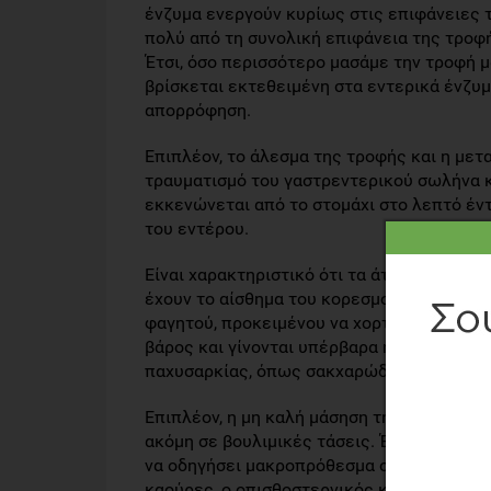
ένζυμα ενεργούν κυρίως στις επιφάνειες 
πολύ από τη συνολική επιφάνεια της τροφή
Έτσι, όσο περισσότερο μασάμε την τροφή μ
βρίσκεται εκτεθειμένη στα εντερικά ένζυμα
απορρόφηση.
Επιπλέον, το άλεσμα της τροφής και η μετ
τραυματισμό του γαστρεντερικού σωλήνα κ
εκκενώνεται από το στομάχι στο λεπτό έντ
του εντέρου.
Είναι χαρακτηριστικό ότι τα άτομα που δε
έχουν το αίσθημα του κορεσμού, με αποτ
φαγητού, προκειμένου να χορτάσουν. Αργά
βάρος και γίνονται υπέρβαρα ή παχύσαρκα
παχυσαρκίας, όπως σακχαρώδης διαβήτης 
Επιπλέον, η μη καλή μάσηση της τροφής πρ
ακόμη σε βουλιμικές τάσεις. Έρευνες επίσ
να οδηγήσει μακροπρόθεσμα σε διαταραχές
καούρες, ο οπισθοστερνικός καύσος, η δυ