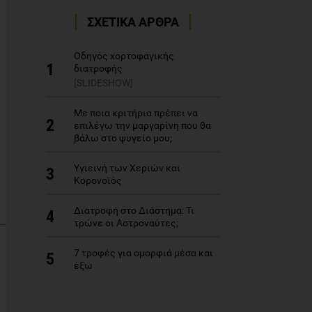
ΣΧΕΤΙΚΑ ΑΡΘΡΑ
Οδηγός χορτοφαγικής
1
διατροφής
[SLIDESHOW]
Με ποια κριτήρια πρέπει να
2
επιλέγω την μαργαρίνη που θα
βάλω στο ψυγείο μου;
Υγιεινή των Χεριών και
3
Κορονοϊός
Διατροφή στο Διάστημα: Τι
4
τρώνε οι Αστροναύτες;
7 τροφές για ομορφιά μέσα και
5
έξω