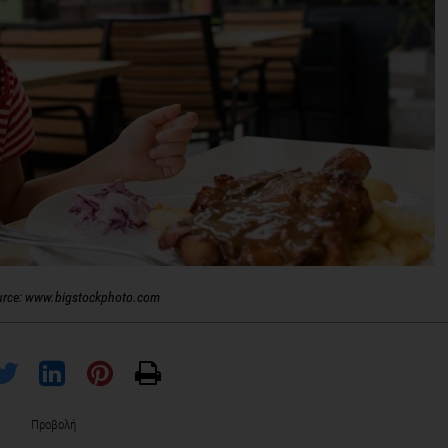
urce: www.bigstockphoto.com
Προβολή