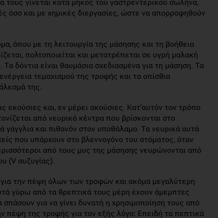
ία τους γίνεται κατά μήκος του γαστρεντερικού σωλήνα,
ές όσο και με χημικές διεργασίες, ώστε να απορροφηθούν
μα, όπου με τη λειτουργία της μάσησης και τη βοήθεια
ίζεται, πολτοποιείται και μετατρέπεται σε υγρή μαλακή
 Τα δόντια είναι θαυμάσια σχεδιασμένα για τη μάσηση. Τα
 ενέργεια τεμαχισμού της τροφής και τα οπίσθια
 άλεσμά της.
ις εκούσιες και, εν μέρει ακούσιες. Κατ’αυτόν τον τρόπο
τονίζεται από νευρικά κέντρα που βρίσκονται στο
 γάγγλια και πιθανόν στον υποθάλαμο. Τα νευρικά αυτά
χείς που υπάρχουν στο βλεννογόνο του στόματος, όταν
περισσότεροι από τους μυς της μάσησης νευρώνονται από
υ (V συζυγίας).
 για την πέψη όλων των τροφών και ακόμα μεγαλύτερη
 αυτά γύρω από τα θρεπτικά τους μέρη έχουν άμεμπτες
α σπάσουν για να γίνει δυνατή η χρησιμοποίηση τους από
ην πέψη της τροφής για τον εξής λόγο: Επειδή τα πεπτικά