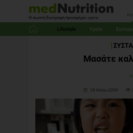
PO
Η σωστή διατροφή προσφέρει υγεία
Lifestyle
Υγεία
Συνταγ
Αρχική
ΣΥΣΤΑ
Μασάτε καλ
τ
29 Μαΐου 2009