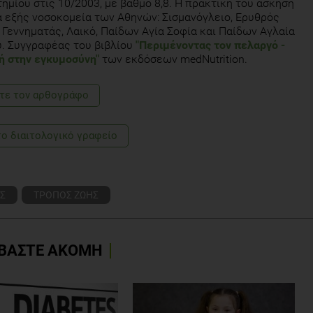
ημίου στις 10/2003, με βαθμό 8,8. Η πρακτική του άσκηση
α εξής νοσοκομεία των Αθηνών: Σισμανόγλειο, Ερυθρός
 Γεννηματάς, Λαικό, Παίδων Αγία Σοφία και Παίδων Αγλαία
. Συγγραφέας του βιβλίου
"Περιμένοντας τον πελαργό -
ή στην εγκυμοσύνη"
των εκδόσεων medNutrition.
τε τoν αρθογράφο
το διαιτολογικό γραφείο
Σ
ΤΡΟΠΟΣ ΖΩΗΣ
ΒΑΣΤΕ ΑΚΟΜΗ