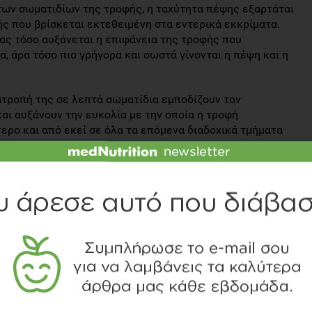
των σωματιδίων της τροφής, η ταχύτητα πέψης εξαρτάται
ς που βρίσκεται εκτεθειμένη στα εντερικά εκκρίματα.
ας τόσο αυξάνεται η επιφάνεια της τροφής που
, άρα τόσο πιο γρήγορα και σωστά γίνονται η πέψη και η
ατροπή της σε λεπτά σωματίδια εμποδίζουν τον
αι αυξάνουν την ευκολία με την οποία η τροφή
ερο και από εκεί σε όλα τα επόμενα διαδοχικά τμήματα
ν μασούν καλά την τροφή τους και τρώνε γρήγορα, δεν
έλεσμα να καταναλώνουν πολύ μεγάλες ποσότητες
 ή γρήγορα τα άτομα αυτά αυξάνουν το σωματικό τους
, εμφανίζοντας πολλές από τις επιπτώσεις της
τύπου 2, υπέρταση, αθηροσκλήρωση κ.λ.π.
οδιαθέτει στην εμφάνιση επεισοδίων αδηφαγίας ή και
ης έχουν δείξει ότι η μη καλή μάσηση της τροφής μπορεί
 του πεπτικού συστήματος, όπως το πεπτικό έλκος, οι
σπεψία και άλλα γαστρεντερικά προβλήματα. Οι πεπτικές