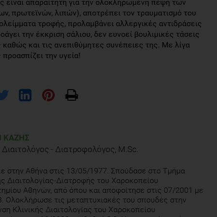
ς είναι απαραίτητη για την ολοκληρωμένη πέψη των
, πρωτεϊνών, λιπών), αποτρέπει τον τραυματισμό του
ολείμματα τροφής, προλαμβάνει αλλεργικές αντιδράσεις
οάγει την έκκριση σάλιου, δεν ευνοεί βουλιμικές τάσεις
 καθώς και τις ανεπιθύμητες συνέπειες της. Με λίγα
 προασπίζει την υγεία!
 ΚΆΖΗΣ
 Διαιτολόγος - Διατροφολόγος, M.Sc.
ε στην Αθήνα στις 13/05/1977. Σπούδασε στο Tμήμα
ς Διαιτολογίας-Διατροφής του Χαροκοπείου
ημίου Αθηνών, από όπου και αποφοίτησε στις 07/2001 με
3. Ολοκλήρωσε τις μεταπτυχιακές του σπουδές στην
ση Κλινικής Διαιτολογίας του Χαροκοπείου