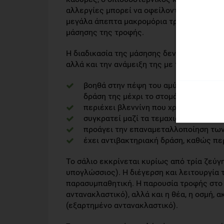
αλλεργίες μπορεί να οφείλονται σε ερεθι
μεγάλα άπεπτα μακρομόρια τροφής (π.χ. π
μάσησης της τροφής.
Η διαδικασία της μάσησης δεν εξασφαλίζει
αλλά και την ανάμειξη της με το σάλιο. Το
βοηθά στην πέψη του αμύλου, καθώς πε
δράση της μέχρι το στομάχι. Όπου το P
περιέχει βλεννίνη που χρησιμεύει για
συγκρατεί μαζί τα τεμαχισμένα κομμά
προάγει την επαναμεταλλοποίηση των
έχει αντιβακτηριακή δράση, καθώς πε
Το σάλιο εκκρίνεται κυρίως από τρία ζεύ
υπογλώσσιος). Η διέγερση και λειτουργία 
παρασυμπαθητική. Η παρουσία τροφής στο 
αντανακλαστικό), αλλά και η θέα, η οσμή, 
(εξαρτημένο αντανακλαστικό).