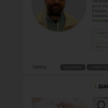
Πανεπιστ
έγινε στ
Σταυρός,
Κυριακού
Διατροφ
Γνωρίσ
Δείτε 
TOPICS
ΔΙΑΤΡΟΦΗ
ΣΥΜΒΟΥΛΕ
ΔΙΑ