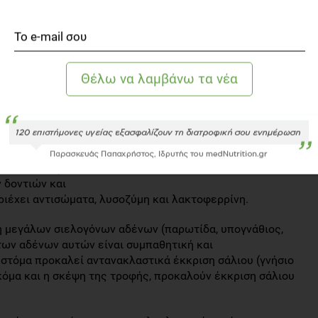
σμό του βλεννογόνου του γαστρεντερικού συστήματος από
ρωτεΐνες) και αυτό είναι αποτέλεσμα της ανεπαρκούς
 μόνο τον τεμαχισμό της τροφής σε μικρότερα κομμάτια,
 σάλιο έχει πολλές λειτουργίες:
ριέχει την α-αμυλάση ή πτυαλίνη, η οποία συνεχίζει τη
H μειώνεται και γίνεται όξινο,
 τη λίπανση των τροφών,
τια της τροφής για καλύτερη κατάποση τους,
 δοντιών και
ριέχει αντισώματα, λυσοζύμη και λακτοφερρίνη.
γη μεγάλων σιελογόνων αδένων (παρωτίδα, υπογνάθιος,
των αδένων αυτών είναι συμπαθητική και
στόμα προκαλεί αντανακλαστικά έκκριση σάλιου (γνήσιο
ακόμα και η σκέψη της τροφής, προκαλούν έκκριση σάλιου