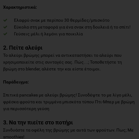
Χαρακτηριστικά:
Ελαφρύ σνακ με περίπου 30 θερμίδες/μπισκότο
Εύκολα στη μεταφορά για ένα σνακ στη δουλειά ή το σπίτι!
Γεύσεις μέλι ή λεμόνι για ποικιλία
2. Πείτε αλεύρι
Το αλεύρι βρώμης μπορεί να αντικαταστήσει το αλεύρι που
χρησιμοποιείτε στις συνταγές σας. Πώς…; Τοποθετήστε τη
βρώμη στο blender, αλέστε την και είστε έτοιμοι.
Παράδειγμα:
Σπιτικά pancakes με αλεύρι βρώμης! Συνοδέψτε το με λίγο μέλι,
φρέσκα φρούτα και τριμμένα μπισκότα τύπου Πτι-Μπερ με βρώμη
για περισσότερη γεύση
3. Να την πιείτε στο ποτήρι
Συνδυάστε τα οφέλη της βρώμης με αυτά των φρούτων. Πως; Με
smoothies!