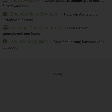
Λίστα Αγορών
Συμπλήρωσε το Shopping List σου, με
διατροφικό νου
Βασικός Μεταβολισμός
Πόσο υψηλός είναι ο
μεταβολισμός σου;
Δείκτης Μάζας Σώματος
Ποιο είναι το
φυσιολογικό σου βάρος;
Λεξικό Διατροφής
Βρες όλους τους διατροφικούς
ορισμούς
Προβολή