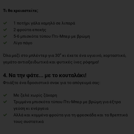
Τι θα χρειαστείτε;
1 ποτήρι γάλα χαμηλό σε λιπαρά
2 φρούτα εποχής
5-6 μπισκότα τύπου Πτι-Μπερ με βρώμη
Λίγο πάγο
Όλα μαζί στο μπλέντερ για 30’’ κι έχετε ένα υγιεινό, χορταστικό,
γεμάτο αντιοξειδωτικά και φυτικές ίνες ρόφημα!
4. Να την φάτε... με το κουταλάκι!
Φτιάξτε ένα δροσιστικό σνακ για το απόγευμά σας:
Με ζελέ χωρίς ζάχαρη
Τριμμένα μπισκότα τύπου Πτι-Μπερ με βρώμη για έξτρα
γεύση κι ενέργεια
Αλλά και κομμένα φρούτα για τη φρεσκάδα και τα θρεπτικά
τους συστατικά