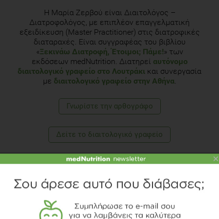
H Μαρία Ζερβού είναι Διαιτολόγος –
Διατροφολόγος, με επιπλέον επαγγελματική
εξειδίκευση (Master Practitioner) στις διατροφικές
διαταραχές. Είναι συγγραφέας του βιβλίου
«
Ξεκινάω Διατροφή, Έτοιμοι; Πάμε!
» των
εκδόσεων medNutrition. Διατηρεί
αυτόνομο
διαιτολογικό γραφείο στο Λουτράκι
και συνεργασία
με
διαιτολογικό γραφείο στην Αθήνα
.
Γνωρίστε την αρθογράφο
Δείτε το διαιτολογικό γραφείο
×
TOPICS
ΣΝΑΚ
ΣΥΝΤΑΓΗ
ΦΥΤΙΚΕΣ ΙΝΕΣ