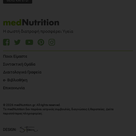
Η σωστή διατροφή προσφέρει Υγεία
Ποιοι Είμαστε
Συντακτική Ομάδα
Διαιτολογικά Γραφεία
e- Βιβλιοθήκη
Επικοινωνία
© 2026 medNutrition.gr. All rights reserved.
Το medNutrition δεν παρέχει ιατρικές συμβουλές, διαγνώσεις ή θεραπείες.
Δείτε
περισσότερες πληροφορίες
.
DESIGN: