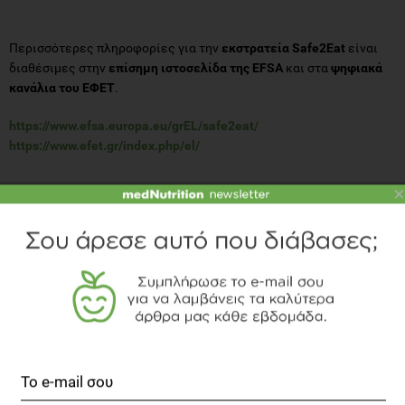
Περισσότερες πληροφορίες για την
εκστρατεία Safe2Eat
είναι
διαθέσιμες στην
επίσημη ιστοσελίδα της EFSA
και στα
ψηφιακά
κανάλια του ΕΦΕΤ
.
https://www.efsa.europa.eu/grEL/safe2eat/
https://www.efet.gr/index.php/el/
×
TOPICS
ΕΦΕΤ
ΚΑΜΠΑΝΙΕΣ
ΑΣΦΑΛΕΙΑ ΤΡΟΦΙΜΩΝ
ΔΙΑΒΑΣΤΕ ΑΚΟΜΗ