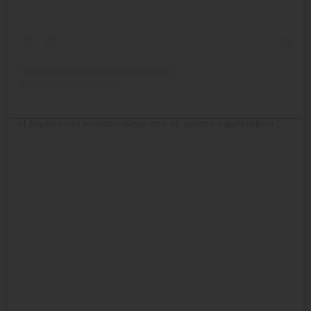
Η δημοσίευση κοινοποιήθηκε από το χρήστη medNutrition (@mednutrition.gr)