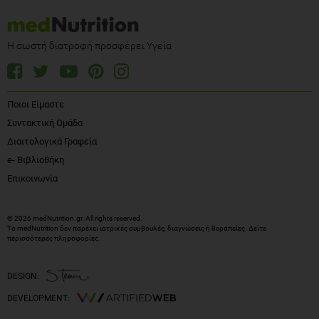
Η σωστή διατροφή προσφέρει Υγεία
Ποιοι Είμαστε
Συντακτική Ομάδα
Διαιτολογικά Γραφεία
e- Βιβλιοθήκη
Επικοινωνία
© 2026 medNutrition.gr. All rights reserved.
Το medNutrition δεν παρέχει ιατρικές συμβουλές, διαγνώσεις ή θεραπείες.
Δείτε
περισσότερες πληροφορίες
.
DESIGN:
DEVELOPMENT: