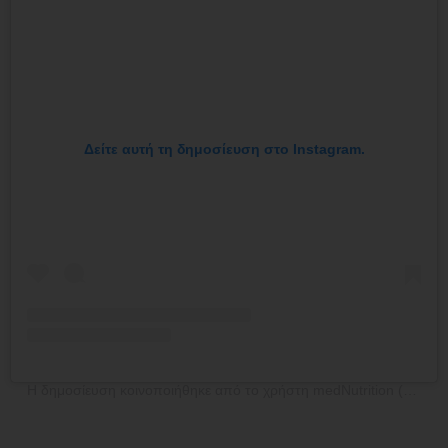
Δείτε αυτή τη δημοσίευση στο Instagram.
Η δημοσίευση κοινοποιήθηκε από το χρήστη medNutrition (@mednutrition.gr)