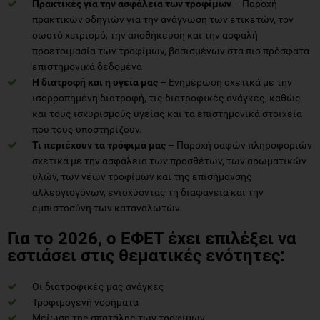
Πρακτικές για την ασφάλεια των τροφίμων
– Παροχή
πρακτικών οδηγιών για την ανάγνωση των ετικετών, τον
σωστό χειρισμό, την αποθήκευση και την ασφαλή
προετοιμασία των τροφίμων, βασισμένων στα πιο πρόσφατα
επιστημονικά δεδομένα
Η διατροφή και η υγεία μας
– Ενημέρωση σχετικά με την
ισορροπημένη διατροφή, τις διατροφικές ανάγκες, καθώς
και τους ισχυρισμούς υγείας και τα επιστημονικά στοιχεία
που τους υποστηρίζουν.
Τι περιέχουν τα τρόφιμά μας
– Παροχή σαφών πληροφοριών
σχετικά με την ασφάλεια των προσθέτων, των αρωματικών
υλών, των νέων τροφίμων και της επισήμανσης
αλλεργιογόνων, ενισχύοντας τη διαφάνεια και την
εμπιστοσύνη των καταναλωτών.
Για το 2026, ο ΕΦΕΤ έχει επιλέξει να
εστιάσει στις θεματικές ενότητες:
Οι διατροφικές μας ανάγκες
Τροφιμογενή νοσήματα
Μείωση της σπατάλης των τροφίμων