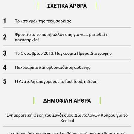
ΣΧΕΤΙΚΑ ΑΡΘΡΑ
1
Τo «στίγμα» της παχυσαρκίας
Φροντίστε το περιβάλλον σας για να... μειωθεί η
2
παχυσαρκία!
3
16 Οκτωβρίου 2013: Παγκόσμια Ημέρα Διατροφής
4
Παχυσαρκία και ορθοπαιδικός ασθενής
5
Η Ανατολή απαγορεύει το fast food, η Δύση;
ΔΗΜΟΦΙΛΗ ΑΡΘΡΑ
Eνημερωτική Θέση του Συνδέσμου Διαιτολόγων Κύπρου για το
Xenical
Τι είδους διατροφή να ακολουθήσω μετά από μια βαριατρική