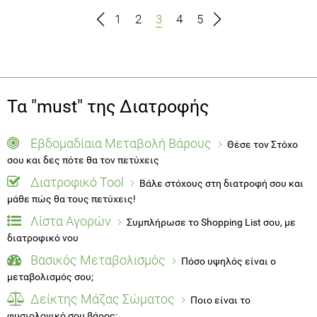
1
2
3
4
5
Τα "must" της Διατροφής
Εβδομαδίαια Μεταβολή Βάρους
Θέσε τον Στόχο
σου και δες πότε θα τον πετύχεις
Διατροφικό Tool
Βάλε στόχους στη διατροφή σου και
μάθε πώς θα τους πετύχεις!
Λίστα Αγορών
Συμπλήρωσε το Shopping List σου, με
διατροφικό νου
Βασικός Μεταβολισμός
Πόσο υψηλός είναι ο
μεταβολισμός σου;
Δείκτης Μάζας Σώματος
Ποιο είναι το
φυσιολογικό σου βάρος;