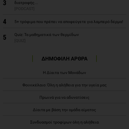
3
διατροφής...
[PODCAST]
4
5+ τρόφιμα που πρέπει να αποφεύγετε για λαμπερό δέρμα!
Quiz: Τα μαθηματικά των θερμίδων
5
[QUIZ]
ΔΗΜΟΦΙΛΗ ΑΡΘΡΑ
Η Δίαιτα των Μονάδων
Φοινικέλαιο: Όλη η αλήθεια για την υγεία μας
Πρωινά για να αδυνατίσεις
Δίαιτα με βάση την ομάδα αίματος
Συνδυασμοί τροφίμων όλη η αλήθεια