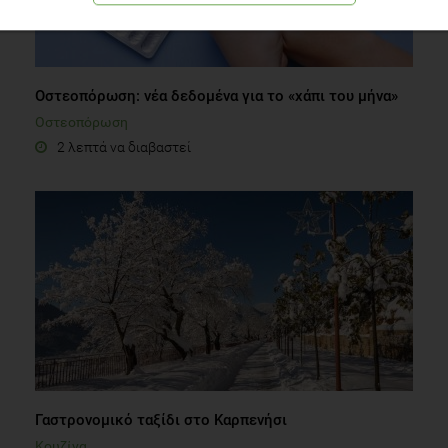
Οστεοπόρωση: νέα δεδομένα για το «χάπι του μήνα»
Οστεοπόρωση
2 λεπτά να διαβαστεί
Γαστρονομικό ταξίδι στο Καρπενήσι
Κουζίνα