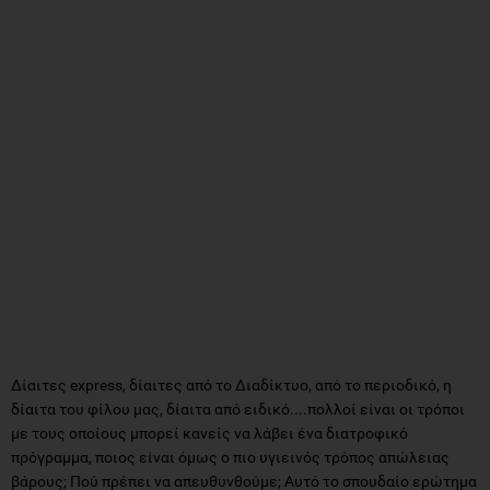
Δίαιτες express, δίαιτες από το Διαδίκτυο, από το περιοδικό, η
δίαιτα του φίλου μας, δίαιτα από ειδικό....πολλοί είναι οι τρόποι
με τους οποίους μπορεί κανείς να λάβει ένα διατροφικό
πρόγραμμα, ποιος είναι όμως ο πιο υγιεινός τρόπος απώλειας
βάρους; Πού πρέπει να απευθυνθούμε; Αυτό το σπουδαίο ερώτημα