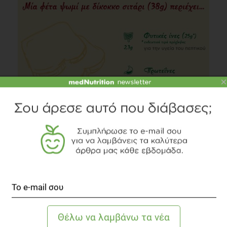
×
INFOGRAPHIC
Δίκοκκο Σιτάρι: Ένας διατροφικός «θησαυρός»
Διατροφή
1 λεπτό να διαβαστεί