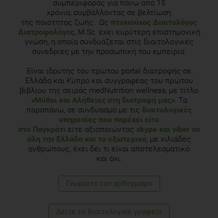
συμπεριφοράς για πάνω από 15
χρόνια, συμβάλλοντας σε βελτίωση
της ποιότητας ζωής. Ως
πτυχιούχος Διαιτολόγος
Διατροφολόγος
, M.Sc. έχει ευρύτερη επιστημονική
γνώση, η οποία συνδυάζεται στις διαιτολογικές
συνεδρίες με την προσωπική του εμπειρία.
Είναι ιδρυτής του πρώτου portal διατροφής σε
Ελλάδα και Κύπρο και συγγραφέας του πρώτου
βιβλίου της σειράς medNutrition wellness, με τίτλο
«
Μύθοι και Αλήθειες στη διατροφή μας
». Τα
παραπάνω, σε συνδυασμό με τις
διαιτολογικές
υπηρεσίες που παρέχει είτε
στο Παγκράτι
είτε αξιοποιώντας
skype και viber σε
όλη την Ελλάδα και το εξωτερικό
, με χιλιάδες
ανθρώπους, έχει δει τι είναι αποτελεσματικό
και όχι.
Γνωρίστε τoν αρθογράφο
Δείτε το διαιτολογικό γραφείο