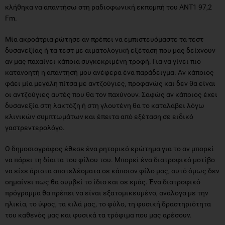
κλήθηκα να απαντήσω στη ραδιοφωνική εκπομπή του ΑΝΤ1 97,2
Fm.
Μία ακροάτρια ρώτησε αν πρέπει να εμπιστευόμαστε τα τεστ
δυσανεξίας ή τα τεστ με αιματολογική εξέταση που μας δείχνουν
αν μας παχαίνει κάποια συγκεκριμένη τροφή. Για να γίνει πιο
κατανοητή η απάντησή μου ανέφερα ένα παράδειγμα. Αν κάποιος
φάει μία μεγάλη πίτσα με αντζούγιες, προφανώς και δεν θα είναι
οι αντζούγιες αυτές που θα τον παχύνουν. Σαφώς αν κάποιος έχει
δυσανεξία στη λακτόζη ή στη γλουτένη θα το καταλάβει λόγω
κλινικών συμπτωμάτων και έπειτα από εξέταση σε ειδικό
γαστρεντερολόγο.
Ο δημοσιογράφος έθεσε ένα ρητορικό ερώτημα για το αν μπορεί
να πάρει τη δίαιτα του φίλου του. Μπορεί ένα διατροφικό μοτίβο
να είχε άριστα αποτελέσματα σε κάποιον φίλο μας, αυτό όμως δεν
σημαίνει πως θα συμβεί το ίδιο και σε εμάς. Ένα διατροφικό
πρόγραμμα θα πρέπει να είναι εξατομικευμένο, ανάλογα με την
ηλικία, το ύψος, τα κιλά μας, το φύλο, τη φυσική δραστηριότητα
του καθενός μας και φυσικά τα τρόφιμα που μας αρέσουν.