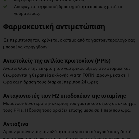
Αποφύγετε τη φυσική δραστηριότητα αμέσως μετά τα
γεύματά σας.
Φαρμακευτική αντιμετώπιση
Σε περίπτωση που κρίνεται σκόπιμο από το γαστρεντερολόγο σας
μπορεί να χορηγηθούν:
Αναστολείς της αντλίας πρωτονίων (ΡΡΙ
s
)
Αναστέλλουν την έκκριση του γαστρικού οξέος στο στομάχι και
θεωρούνται η θεραπεία εκλογής για τη ΓΟΠΝ. Δρουν μέσα σε 1
ώρα και η δράση τους διαρκεί περίπου 24 ώρες.
Ανταγωνιστές των Η2 υποδοχέων της ισταμίνης
Μειώνουν λιγότερο την έκκριση του γαστρικού οξέος σε σχέση με
τους PPIs. Η δράση τους αρχίζει επίσης μέσα σε 1 περίπου ώρα.
Αντιόξινα
Δρουν μειώνοντας την οξύτητα του γαστρικού υγρού και γι’αυτό
και η λήψη τους συνιστάται μετά τα γεύματα. Ίσως προσφέρουν