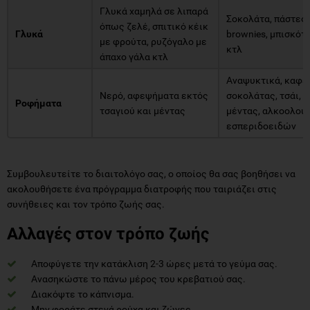
Γλυκά χαμηλά σε λιπαρά
Σοκολάτα, πάστες,
όπως ζελέ, σπιτικό κέικ
Γλυκά
brownies, μπισκότ
με φρούτα, ρυζόγαλο με
κτλ
άπαχο γάλα κτλ
Αναψυκτικά, καφέ
Νερό, αφεψήματα εκτός
σοκολάτας, τσάι, 
Ροφήματα
τσαγιού και μέντας
μέντας, αλκοολούχ
εσπεριδοειδών
Συμβουλευτείτε το διαιτολόγο σας, ο οποίος θα σας βοηθήσει να
ακολουθήσετε ένα πρόγραμμα διατροφής που ταιριάζει στις
συνήθειες και τον τρόπο ζωής σας.
Αλλαγές στον τρόπο ζωής
Αποφύγετε την κατάκλιση 2-3 ώρες μετά το γεύμα σας.
Ανασηκώστε το πάνω μέρος του κρεβατιού σας.
Διακόψτε το κάπνισμα.
Μην φοράτε στενά ρούχα και ζώνες.