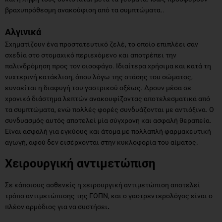
βραχυπρόθεσμη ανακούφιση από τα συμπτώματα..
Αλγινικά
Σχηματίζουν ένα προστατευτικό ζελέ, το οποίο επιπλέει σαν
σχεδία στο στομαχικό περιεχόμενο και αποτρέπει την
παλινδρόμηση προς τον οισοφάγο. Ιδιαίτερα χρήσιμα και κατά τη
νυχτερινή κατάκλιση, όπου λόγω της στάσης του σώματος,
ευνοείται η διαφυγή του γαστρικού οξέως. Δρουν μέσα σε
χρονικό διάστημα λεπτών ανακουφίζοντας αποτελεσματικά από
τα συμπτώματα, ενώ πολλές φορές συνδυάζονται με αντιόξινα. Ο
συνδυασμός αυτός αποτελεί μία σύγχρονη και ασφαλή θεραπεία.
Είναι ασφαλή για εγκύους και άτομα με πολλαπλή φαρμακευτική
αγωγή, αφού δεν εισέρχονται στην κυκλοφορία του αίματος.
Χειρουργική αντιμετώπιση
Σε κάποιους ασθενείς η χειρουργική αντιμετώπιση αποτελεί
τρόπο αντιμετώπισης της ΓΟΠΝ, και ο γαστρεντερολόγος είναι ο
πλέον αρμόδιος για να συστήσει
.