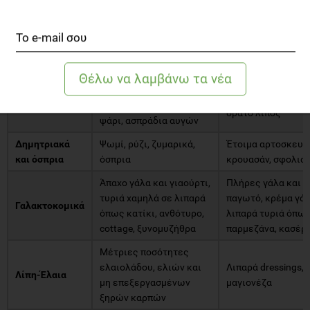
Λαχανικά
καρότα, φασολάκια,
ντομάτας, τηγανητ
αρακάς, ψητές/βραστές
τσιπς πατάτας, κρ
πατάτες
σκόρδο
Άπαχα μέρη από
Αρνί, εντόσθια, α
μοσχαρίσιο ή χοιρινό
μπέικον και σαλάμ
Κρέατα
κρέας, κοτόπουλο και
αυγού, χοιρινό και
γαλοπούλα χωρίς δέρμα,
ορατό λίπος
ψάρι, ασπράδια αυγών
Δημητριακά
Ψωμί, ρύζι, ζυμαρικά,
Έτοιμα αρτοσκευ
και όσπρια
όσπρια
κρουασάν, σφολιάτ
Άπαχο γάλα και γιαούρτι,
Πλήρες γάλα και γ
τυριά χαμηλά σε λιπαρά
παγωτό, κρέμα γά
Γαλακτοκομικά
όπως κατίκι, ανθότυρο,
λιπαρά τυριά όπως
cottage, ξυνομυζήθρα
παρμεζάνα, κασέρι
Μέτριες ποσότητες
ελαιολάδου, ελιών και
Λιπαρά dressings, 
Λίπη-Έλαια
μη επεξεργασμένων
μαγιονέζα
ξηρών καρπών