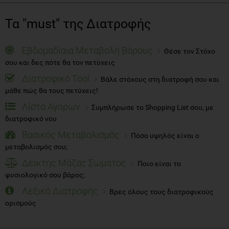
Τα "must" της Διατροφής
Εβδομαδίαια Μεταβολή Βάρους
Θέσε τον Στόχο
σου και δες πότε θα τον πετύχεις
Διατροφικό Tool
Βάλε στόχους στη διατροφή σου και
μάθε πώς θα τους πετύχεις!
Λίστα Αγορών
Συμπλήρωσε το Shopping List σου, με
διατροφικό νου
Βασικός Μεταβολισμός
Πόσο υψηλός είναι ο
μεταβολισμός σου;
Δείκτης Μάζας Σώματος
Ποιο είναι το
φυσιολογικό σου βάρος;
Λεξικό Διατροφής
Βρες όλους τους διατροφικούς
ορισμούς