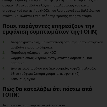
σωλήνα δηλαδή που προωθεί την τροφή από το στόμα προς το
στομάχι. Αυτό συμβαίνει λόγω της χαλάρωσης του κάτω
οισοφαγικού σφιγκτήρα (ΚΟΣ), που λειτουργεί σαν βαλβίδα που
ανοίγει και κλείνει την είσοδο της τροφής προς το στομάχι.
Ποιοι παράγοντες επηρεάζουν την
εμφάνιση συμπτωμάτων της ΓΟΠΝ;
Διαφραγματοκήλη, μία κατάσταση όπου τμήμα του στομάχου
ανεβαίνει προς το θώρακα.
Παροδική χαλάρωση του ΚΟΣ
Φάρμακα όπως νιτρικά, ανταγωνιστές ασβεστίου και
ασπιρίνη
Διαιτητικοί παράγοντες (παχυσαρκία, καφεΐνη, αλκοόλ,
όξινα τρόφιμα, λιπαρά γεύματα, αναψυκτικά)
Κάπνισμα, άγχος
Πώς θα καταλάβω ότι πάσχω από
ΓΟΠΝ;
Τα πιο κοινά συμπτώματα περιλαμβάνουν: