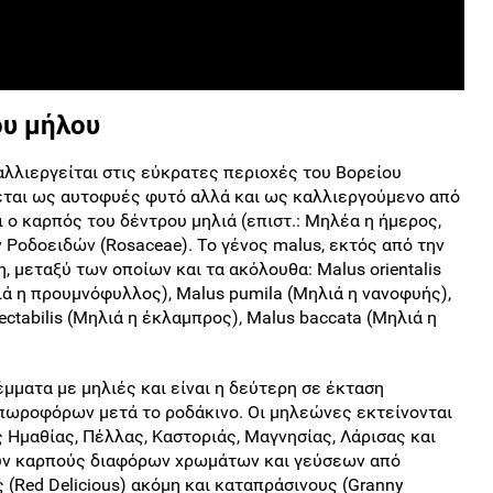
ου μήλου
λλιεργείται στις εύκρατες περιοχές του Βορείου
ρεται ως αυτοφυές φυτό αλλά και ως καλλιεργούμενο από
ι ο καρπός του δέντρου μηλιά (επιστ.: Μηλέα η ήμερος,
ν Ροδοειδών (Rosaceae). Το γένος malus, εκτός από την
η, μεταξύ των οποίων και τα ακόλουθα: Μalus orientalis
λιά η προυμνόφυλλος), Μalus pumila (Μηλιά η νανοφυής),
pectabilis (Μηλιά η έκλαμπρος), Μalus baccata (Μηλιά η
μματα με μηλιές και είναι η δεύτερη σε έκταση
ωροφόρων μετά το ροδάκινο. Οι μηλεώνες εκτείνονται
 Ημαθίας, Πέλλας, Καστοριάς, Μαγνησίας, Λάρισας και
ουν καρπούς διαφόρων χρωμάτων και γεύσεων από
ς (Red Delicious) ακόμη και καταπράσινους (Granny