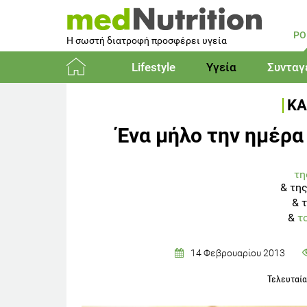
PO
Η σωστή διατροφή προσφέρει υγεία
Lifestyle
Υγεία
Συνταγ
Αρχική
ΚΑ
Ένα μήλο την ημέρα
τη
&
της
&
τ
&
τ
14 Φεβρουαρίου 2013
Τελευταί