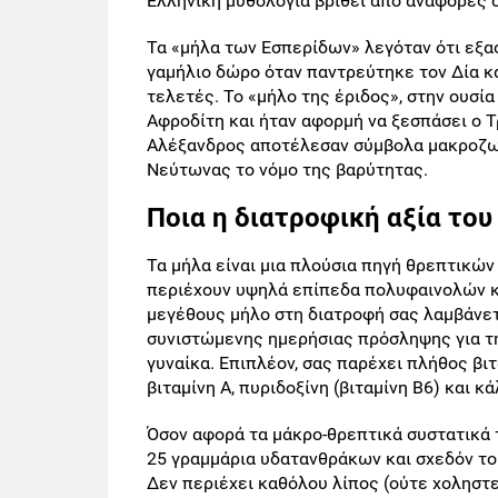
Ελληνική μυθολογία βρίθει από αναφορές 
Τα «μήλα των Εσπερίδων» λεγόταν ότι εξα
γαμήλιο δώρο όταν παντρεύτηκε τον Δία κα
τελετές. Το «μήλο της έριδος», στην ουσί
Αφροδίτη και ήταν αφορμή να ξεσπάσει ο 
Αλέξανδρος αποτέλεσαν σύμβολα μακροζωί
Νεύτωνας το νόμο της βαρύτητας.
Ποια η διατροφική αξία του
Τα μήλα είναι μια πλούσια πηγή θρεπτικών
περιέχουν υψηλά επίπεδα πολυφαινολών κ
μεγέθους μήλο στη διατροφή σας λαμβάνετε
συνιστώμενης ημερήσιας πρόσληψης για τη 
γυναίκα. Επιπλέον, σας παρέχει πλήθος βιτ
βιταμίνη Α, πυριδοξίνη (βιταμίνη Β6) και κά
Όσον αφορά τα μάκρο-θρεπτικά συστατικά τ
25 γραμμάρια υδατανθράκων και σχεδόν το
Δεν περιέχει καθόλου λίπος (ούτε χοληστε