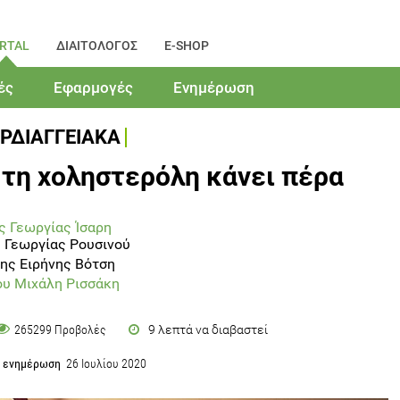
RTAL
ΔΙΑΙΤΟΛΟΓΟΣ
E-SHOP
ές
Εφαρμογές
Ενημέρωση
ΡΔΙΑΓΓΕΙΑΚΑ
 τη χοληστερόλη κάνει πέρα
ς Γεωργίας Ίσαρη
 Γεωργίας Ρουσινού
ης Ειρήνης Βότση
ου Μιχάλη Ρισσάκη
9 λεπτά να διαβαστεί
265299 Προβολές
α ενημέρωση
26 Ιουλίου 2020