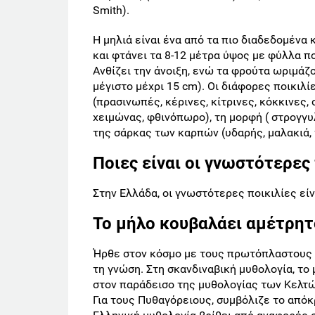
Smith).
Η μηλιά είναι ένα από τα πιο διαδεδομένα
και φτάνει τα 8-12 μέτρα ύψος με φύλλα 
Ανθίζει την άνοιξη, ενώ τα φρούτα ωριμάζ
μέγιστο μέχρι 15 cm). Οι διάφορες ποικιλ
(πρασινωπές, κέρινες, κίτρινες, κόκκινες,
χειμώνας, φθινόπωρο), τη μορφή ( στρογγυ
της σάρκας των καρπών (υδαρής, μαλακιά,
Ποιες είναι οι γνωστότερες 
Στην Ελλάδα, οι γνωστότερες ποικιλίες είναι
Το μήλο κουβαλάει αμέτρητ
Ήρθε στον κόσμο με τους πρωτόπλαστους π
τη γνώση. Στη σκανδιναβική μυθολογία, το 
στον παράδεισο της μυθολογίας των Kελτών
Για τους Πυθαγόρειους, συμβόλιζε το απόκ