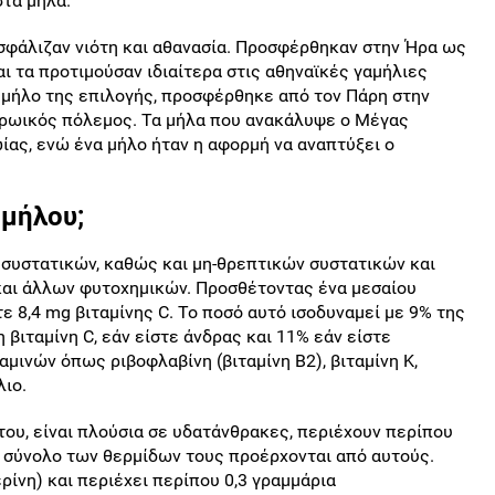
στα μήλα.
σφάλιζαν νιότη και αθανασία. Προσφέρθηκαν στην Ήρα ως
ι τα προτιμούσαν ιδιαίτερα στις αθηναϊκές γαμήλιες
α μήλο της επιλογής, προσφέρθηκε από τον Πάρη στην
Τρωικός πόλεμος. Τα μήλα που ανακάλυψε ο Μέγας
ας, ενώ ένα μήλο ήταν η αφορμή να αναπτύξει ο
 μήλου;
 συστατικών, καθώς και μη-θρεπτικών συστατικών και
αι άλλων φυτοχημικών. Προσθέτοντας ένα μεσαίου
 8,4 mg βιταμίνης C. Το ποσό αυτό ισοδυναμεί με 9% της
βιταμίνη C, εάν είστε άνδρας και 11% εάν είστε
αμινών όπως ριβοφλαβίνη (βιταμίνη Β2), βιταμίνη Κ,
λιο.
ου, είναι πλούσια σε υδατάνθρακες, περιέχουν περίπου
 σύνολο των θερμίδων τους προέρχονται από αυτούς.
ρίνη) και περιέχει περίπου 0,3 γραμμάρια