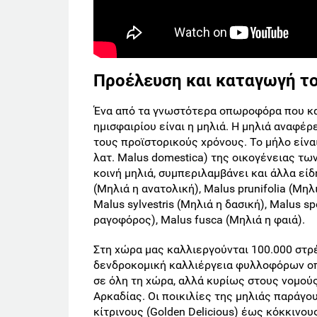
Προέλευση και καταγωγή τ
Ένα από τα γνωστότερα οπωροφόρα που κα
ημισφαιρίου είναι η μηλιά. Η μηλιά αναφέ
τους προϊστορικούς χρόνους. Το μήλο είνα
λατ. Malus domestica) της οικογένειας τω
κοινή μηλιά, συμπεριλαμβάνει και άλλα είδ
(Μηλιά η ανατολική), Μalus prunifolia (Μη
Μalus sylvestris (Μηλιά η δασική), Μalus s
ραγοφόρος), Μalus fusca (Μηλιά η φαιά).
Στη χώρα μας καλλιεργούνται 100.000 στρέ
δενδροκομική καλλιέργεια φυλλοφόρων οπ
σε όλη τη χώρα, αλλά κυρίως στους νομούς
Αρκαδίας. Οι ποικιλίες της μηλιάς παράγ
κίτρινους (Golden Delicious) έως κόκκινου