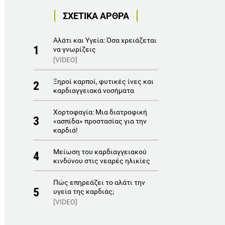
ΣΧΕΤΙΚΑ ΑΡΘΡΑ
Αλάτι και Υγεία: Όσα χρειάζεται
1
να γνωρίζεις
[VIDEO]
Ξηροί καρποί, φυτικές ίνες και
2
καρδιαγγειακά νοσήματα
Χορτοφαγία: Μια διατροφική
3
«ασπίδα» προστασίας για την
καρδιά!
Μείωση του καρδιαγγειακού
4
κινδύνου στις νεαρές ηλικίες
Πώς επηρεάζει το αλάτι την
5
υγεία της καρδιάς;
[VIDEO]