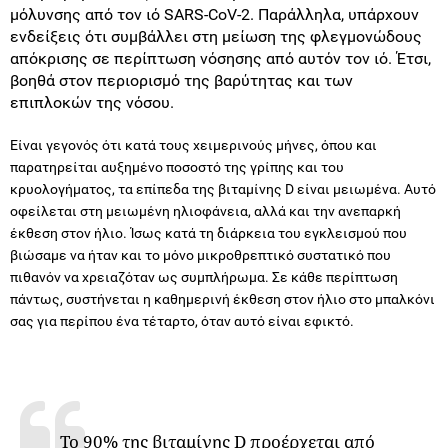
μόλυνσης από τον ιό SARS-CoV-2. Παράλληλα, υπάρχουν
ενδείξεις ότι συμβάλλει στη μείωση της φλεγμονώδους
απόκρισης σε περίπτωση νόσησης από αυτόν τον ιό. Έτσι,
βοηθά στον περιορισμό της βαρύτητας και των
επιπλοκών της νόσου.
Είναι γεγονός ότι κατά τους χειμερινούς μήνες, όπου και
παρατηρείται αυξημένο ποσοστό της γρίπης και του
κρυολογήματος, τα επίπεδα της βιταμίνης D είναι μειωμένα. Αυτό
οφείλεται στη μειωμένη ηλιοφάνεια, αλλά και την ανεπαρκή
έκθεση στον ήλιο. Ίσως κατά τη διάρκεια του εγκλεισμού που
βιώσαμε να ήταν και το μόνο μικροθρεπτικό συστατικό που
πιθανόν να χρειαζόταν ως συμπλήρωμα. Σε κάθε περίπτωση
πάντως, συστήνεται η καθημερινή έκθεση στον ήλιο στο μπαλκόνι
σας για περίπου ένα τέταρτο, όταν αυτό είναι εφικτό.
Το 90% της βιταμίνης D προέρχεται από