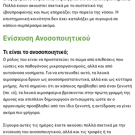
Πολλά έχουν ακουστεί σχετικά με το συστατικό της
ιβουπροφαίνης και πως επηρεάζει την πορεία της νόσου. Η
επιστημονική κοινότητα δεν έχει καταλήξει με σιγουριά σε
κάποιο συμπέρασμα ακόμα.
Ενίσχυση Ανοσοποιητικού
Τι είναι το ανοσοποιητικό;
Ο ρόλος του είναι να προστατεύει το σώμα από επιθέσεις που
ιώσεις και παθογόνους μικροοργανισμούς, αλλά και από
αυτοάνοσα νοσήματα. Για να επιτευχθεί αυτό, τα λευκά
αιμοσφαίρια δρουν ως ανοσοπροστατευτικά, αλλά και ως κύτταρα
μνήμης. Αυτό σημαίνει ότι αν κάποιος προβληθεί από έναν ξενιστή
(πχ. ιό), τα λευκά αιμοσφαίρια βρίσκονται στην πρώτη γραμμή της
άμυνας και επιπλέον δημιουργούν αντισώματα, ώστε αν ο
οργανισμός προσβληθεί από τον ίδιο ξενιστή, η αντίδραση να γίνει
ακόμα πιο γρήγορα.
Σίγουρα αυτές τις ημέρες έχετε ακούσει πολλά σχετικά με την
ενίσχυση του ανοσοποιητικού, αλλά και τις τροφές ή τα