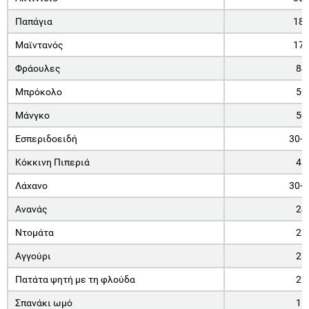
Παπάγια
18
Μαϊντανός
17
Φράουλες
84
Μπρόκολο
50
Μάνγκο
50
Εσπεριδοειδή
30-5
Κόκκινη Πιπεριά
45
Λάχανο
30-5
Ανανάς
24
Ντομάτα
23
Αγγούρι
23
Πατάτα ψητή με τη φλούδα
22
Σπανάκι ωμό
15