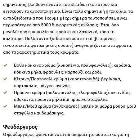
σημαντικός, βοηθούν ένανατι του οξειδωτικού στρες και
ενισχύουν το ανοσοποιητικό. Είναι πολύ σημαντική η ποικιλία, τα
αντιοξειδωτικά που έχουμε μέχρι σήμερα ταυτοποιήσει, είναι
περισσότερες από 5000 διαφορετικές ενώσεις. Έτσι, όσο
μεγαλύτερη η ποικιλία σε φρούτα και λαχανικά, τόσο το
καλύτερο. Πολλά αντιοξειδωτικά συστατικά (βιταμίνες,
ιχνοστοιχεία, φυτοχημικές ουσίες) αναγνωρίζονται στα φρούτα,
από τα χαρακτηριστικά τους χρώματα.
Βαθύ κόκκινο χρώμα (λυκοπένιο, πολυφαινόλες): κεράσια,
κόκκινα μήλα, φράουλες, καρπούζι και ρόδι.
Κίτρινο/Πορτοκαλί χρώμα (καροτενοειδή): βερίκοκα,
πορτοκάλια, μάνγκο, ανανάς.
Πράσινο χρώμα (πολυφαινόλες, χλωροφύλλες): ακτινίδια,
αβοκάντο, πράσινα μήλα και πράσινα σταφύλια.
Μπλέ/Μωβ χρώμα (ανθοκυάνες): μπλε και μαύρα μούρα, μωβ
σταφύλια και δαμάσκηνα.
Ψευδάργυρος
Ο ψευδάργυρος φαίνεται να είναι απαραίτητο συστατικό για τη