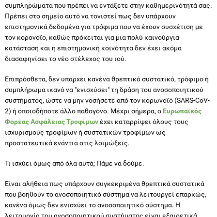
συμπληρώματα που πρέπει να εντάξετε στην καθημερινότητά σας.
Πρέπει στο σημείο αυτό να τονιστεί πως δεν υπάρχουν
επιστημονικά δεδομένα για τρόφιμα που να έχουν συσχέτιση με
τον κορονοϊο, καθώς πρόκειται για μια πολύ καινούργια
κατάσταση και η επιστημονική κοινότητα δεν έχει ακόμα
διασαφηνίσει το νέο στέλεχος του ιού.
Επιπρόσθετα, δεν υπάρχει κανένα θρεπτικό συστατικό, τρόφιμο ή
συμπλήρωμα ικανό να "ενισχύσει" τη δράση του ανοσοποιητικού
συστήματος, ώστε να μην νοσήσετε από τον κορωνοϊό (SARS-CoV-
2) ή οποιοδήποτε άλλο παθογόνο. Μέχρι σήμερα, ο
Ευρωπαϊκός
Φορέας Ασφάλειας Τροφίμων
έχει καταρρίψει όλους τους
ισχυρισμούς τροφίμων ή συστατικών τροφίμων ως
προστατευτικά ενάντια στις λοιμώξεις.
Τι ισχύει όμως από όλα αυτά; Πάμε να δούμε.
Είναι αλήθεια πως υπάρχουν συγκεκριμένα θρεπτικά συστατικά
που βοηθούν το ανοσοποιητικό σύστημα να λειτουργεί επαρκώς,
κανένα όμως δεν ενισχύει το ανοσοποιητικό σύστημα. Η
λειτουργία του ανοσοποιητικού συστήματος είναι εξαιρετικά