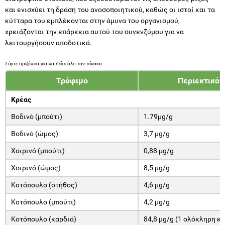
και ενισχύει τη δράση του ανοσοποιητικού, καθώς οι ιστοί και τα
κύτταρα του εμπλέκονται στην άμυνα του οργανισμού,
χρειάζονται την επάρκεια αυτού του συνενζύμου για να
λειτουργήσουν αποδοτικά.
Τρόφιμο
Περιεκτικότ
Κρέας
Βοδινό (μπούτι)
1.79μg/g
Βοδινό (ώμος)
3,7 μg/g
Χοιρινό (μπούτι)
0,88 μg/g
Χοιρινό (ώμος)
8,5 μg/g
Κοτόπουλο (στήθος)
4,6 μg/g
Κοτόπουλο (μπούτι)
4,2 μg/g
Κοτόπουλο (καρδιά)
84,8 μg/g (1 ολόκληρη κ