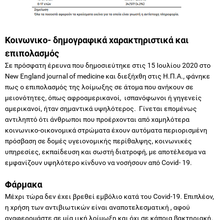
Κοινωνικο- δημογραφικά χαρακτηριστικά και
επιπολασμός
Σε πρόσφατη έρευνα που δημοσιεύτηκε στις 15 Ιουλίου 2020 στο
New England journal of medicine και διεξήχθη στις Η.Π.Α., φάνηκε
πως ο επιπολασμός της λοίμωξης σε άτομα που ανήκουν σε
μειονότητες, όπως αφροαμερικανοί, ισπανόφωνοι ή γηγενείς
αμερικανοί, ήταν σημαντικά υψηλότερος. Γίνεται επομένως
αντιληπτό ότι άνθρωποι που προέρχονται από χαμηλότερα
κοινωνικο-οικονομικά στρώματα έχουν αυτόματα περιορισμένη
πρόσβαση σε δομές υγειονομικής περίθαλψης, κοινωνικές
υπηρεσίες, εκπαίδευση και σωστή διατροφή, με αποτέλεσμα να
εμφανίζουν υψηλότερο κίνδυνο να νοσήσουν από Covid- 19.
Φάρμακα
Μέχρι τώρα δεν έχει βρεθεί εμβόλιο κατά του Covid-19. Επιπλέον,
η χρήση των αντιβιωτικών είναι αναποτελεσματική , αφού
αναφερομάστε σε μία ιική λοίμωξη και όχι σε κάποια βακτηριακή.