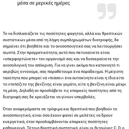
μέσα σε μερικές ημέρες
Το να διπλασιάζετε τις ποσότητες φαγητού, αλλά και θρεπτικών
συστατικών μέσα από τη λήψη συμπληρωμάτων διατροφής, δε
σημαίνει ότι βοηθάτε και το ανοσοποιητικό σας να λειτουργήσει
σωστά. Στην πραγματικότητα, αυτό που πετυχαίνετε είναι
«υπερφορτώνετε» τον οργανισμό σας και να δυσχεραίνετε την
ανοσολογική του απόκριση. Για να γίνει ακόμα πιο κατανοητό τι
ακριβώς εννοούμε, σας παραθέτουμε ένα παράδειγμα. Η μέγιστη
ταχύτητα που μπορεί να «πιάσει» ένα αυτοκίνητο είναι η ίδια είτε
το ντεπόζιτο της βενζίνης είναι γεμάτο, είτε η βενζίνη είναι μέχρι
τη μέση. Δηλαδή αν προσλάβετε τις επαρκείς ποσότητες από τη
διατροφή σας δε χρειάζεται να γίνουν υπερβολές.
Όταν αναφερόμαστε σε τρόφιμα και θρεπτικά που βοηθούν το
ανοσοποιητικό, είναι όσα έχουν φανεί σε μελέτες να δρουν
ευεργετικά, όταν προσλαμβάνονται επαρκείς ποσότητες
καθημερινά. Τέτοια θρεπτικά συστατικά, είναι οι βιταμίνες C, D, ο