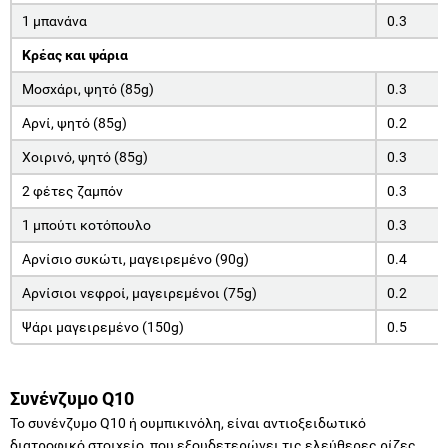
1 μπανάνα
0.3
Κρέας και ψάρια
Μοσχάρι, ψητό (85g)
0.3
Αρνί, ψητό (85g)
0.2
Χοιρινό, ψητό (85g)
0.3
2 φέτες ζαμπόν
0.3
1 μπούτι κοτόπουλο
0.3
Αρνίσιο συκώτι, μαγειρεμένο (90g)
0.4
Αρνίσιοι νεφροί, μαγειρεμένοι (75g)
0.2
Ψάρι μαγειρεμένο (150g)
0.5
Συνένζυμο
Q10
Το συνένζυμο Q10 ή ουμπικινόλη, είναι αντιοξειδωτικό
διατροφικό στοιχείο, που εξουδετερώνει τις ελεύθερες ρίζες