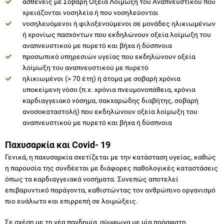
ασθενείς με Σοβαρή Οξεία Λοίμωξη του Αναπνευστικού που
χρειάζονται νοσηλεία ή που νοσηλεύονται
νοσηλευόμενοι ή φιλοξενούμενοι σε μονάδες ηλικιωμένων
ή χρονίως πασχόντων που εκδηλώνουν οξεία λοίμωξη του
αναπνευστικού με πυρετό και βήχα ή δύσπνοια
προσωπικό υπηρεσιών υγείας που εκδηλώνουν οξεία
λοίμωξη του αναπνευστικού με πυρετό
ηλικιωμένοι (> 70 έτη) ή άτομα με σοβαρή χρόνια
υποκείμενη νόσο (π.χ. χρόνια πνευμονοπάθεια, χρόνια
καρδιαγγειακό νόσημα, σακχαρώδης διαβήτης, σοβαρή
ανοσοκαταστολή) που εκδηλώνουν οξεία λοίμωξη του
αναπνευστικού με πυρετό και βήχα ή δύσπνοια
Παχυσαρκία και Covid- 19
Γενικά, η παχυσαρκία σχετίζεται με την κατάσταση υγείας, καθώς
η παρουσία της συνδέεται με διάφορες παθολογικές καταστάσεις
όπως τα καρδιαγγειακά νοσήματα. Συνεπώς αποτελεί
επιβαρυντικό παράγοντα, καθιστώντας τον ανθρώπινο οργανισμό
πιο ευάλωτο και επιρρεπή σε λοιμώξεις.
Σε σχέση με τη νέα πανδημία, σύμφωνα με μία πρόσφατη