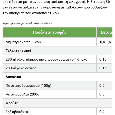
σχετίζονται με το ανοσοποιητικό και τη φλεγμονή. Η βιταμίνη Β6
φαίνεται να αυξάνει την παραγωγή μεταβολιτών που ρυθμίζουν
την απόκριση του ανοσοποιητικού.
Ποσότητα τροφής
Βιταμί
Δημητριακά πρωινού
0,6-1,6
Γαλακτοκομικά
280ml γάλα, πλήρες ημιαποβουτυρωμένο ή άπαχο
0.15
280ml γάλα σόγιας
0.15
Λαχανικά
Πατάτες, βρασμένες (150g)
0.5
Ψητά φασόλια (200g)
0.3
Φρούτα
1/2 αβοκάντο
0.4