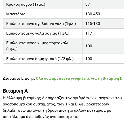
Κρόκος αυγού (1τμχ.)
37
Μανιτάρια
130-450
Εμπλουτισμένο αγελαδινό γάλα (1φλ.)
115-130
Εμπλουτισμένο γάλα σόγιας (1φλ.)
117
Εμπλουτισμένος χυμός πορτοκάλι
100
(1φλ.)
Εμπλουτισμένα δημητριακά (1/2 φλ.)
100
Διαβάστε Επίσης:
Όλα όσα πρέπει να γνωρίζετε για τη Βιταμίνη D
Βιταμίνη Α
Η έλλειψη βιταμίνης Α επηρεάζει τον αριθμό των «μαχητών» του
ανοσοποιητικού συστήματος, των Τ και Β-λεμφοκυττάρων
δηλαδή, ενώ μειώνει τη δραστικότητα άλλων κυττάρων, με
αποτέλεσμα ένα ασθενές ανοσοποιητικό.