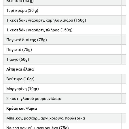
Brie τυρί (50 g)
Τυρί κρέμα (30 g)
1 κεσεδάκι γιαούρτι, χαμηλά λιπαρά (150g)
1 κεσεδάκι γιαούρτι, πλήρες (150g)
Παγωτό διαίτης (75g)
Παγωτό (75g)
1 αυγό (60g)
Λίπη και έλαια
Βούτυρο (10gr)
Μαργαρίνη (10gr)
2 κουτ. γλυκού μουρουνέλαιο
Κρέας και Ψάρια
Μπέικον, μοσχάρι, αρνί,χοιρινό, πουλερικά
Νεφρά αρνιού, μαγειρεμένα (75g)