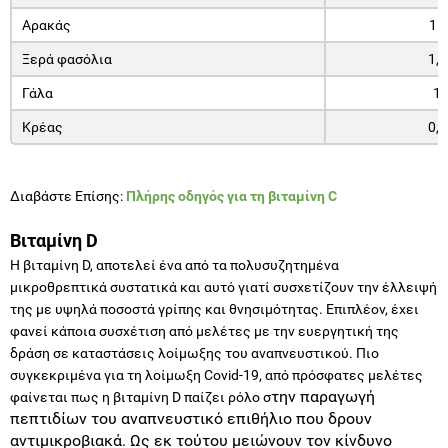
Αρακάς
15
Ξερά φασόλια
1,2
Γάλα
1
Κρέας
0,2
Διαβάστε Επίσης:
Πλήρης οδηγός για τη βιταμίνη C
Βιταμίνη D
Η βιταμίνη D, αποτελεί ένα από τα πολυσυζητημένα
μικροθρεπτικά συστατικά και αυτό γιατί συσχετίζουν την έλλειψή
της με υψηλά ποσοστά γρίπης και θνησιμότητας. Επιπλέον, έχει
φανεί κάποια συσχέτιση από μελέτες με την ευεργητική της
δράση σε καταστάσεις λοίμωξης του αναπνευστικού. Πιο
συγκεκριμένα για τη λοίμωξη Covid-19, από πρόσφατες μελέτες
την παραγωγή
φαίνεται πως η βιταμίνη D παίζει ρόλο σ
πεπτιδίων του αναπνευστικό επιθήλιο που δρουν
αντιμικροβιακά. Ως εκ τούτου μειώνουν τον κίνδυνο