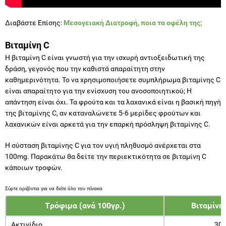
Διαβάστε Επίσης:
Μεσογειακή Διατροφή, ποια τα οφέλη της;
Βιταμίνη C
Η βιταμίνη C είναι γνωστή για την ισχυρή αντιοξειδωτική της
δράση, γεγονός που την καθιστά απαραίτητη στην
καθημερινότητα. Το να χρησιμοποιήσετε συμπλήρωμα βιταμίνης C
είναι απαραίτητο για την ενίσχυση του ανοσοποιητικού; Η
απάντηση είναι όχι. Τα φρούτα και τα λαχανικά είναι η βασική πηγή
της βιταμίνης C, αν καταναλώνετε 5-6 μερίδες φρούτων και
λαχανικών είναι αρκετά για την επαρκή πρόσληψη βιταμίνης C.
Η σύσταση βιταμίνης C για τον υγιή πληθυσμό ανέρχεται στα
100mg. Παρακάτω θα δείτε την περιεκτικότητα σε βιταμίνη C
κάποιων τροφών.
Tρόφιμα (ανά 100γρ.)
Βιταμίνη
Ακτινίδιο
30