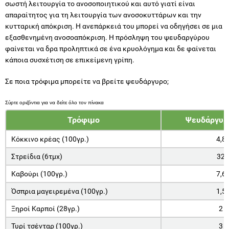
σωστή λειτουργία το ανοσοποιητικού και αυτό γιατί είναι
απαραίτητος για τη λειτουργία των ανοσοκυττάρων και την
κυτταρική απόκριση. Η ανεπάρκειά του μπορεί να οδηγήσει σε μια
εξασθενημένη ανοσοαπόκριση. Η πρόσληψη του ψευδαργύρου
φαίνεται να δρα προληπτικά σε ένα κρυολόγημα και δε φαίνεται
κάποια συσχέτιση σε επικείμενη γρίπη.
Σε ποια τρόφιμα μπορείτε να βρείτε ψευδάργυρο;
Τρόφιμο
Ψευδάργυρ
Κόκκινο κρέας (100γρ.)
4,8
Στρείδια (6τμχ)
32
Καβούρι (100γρ.)
7,6
Όσπρια μαγειρεμένα (100γρ.)
1,5
Ξηροί Καρποί (28γρ.)
2
Τυρί τσένταρ (100γρ.)
3