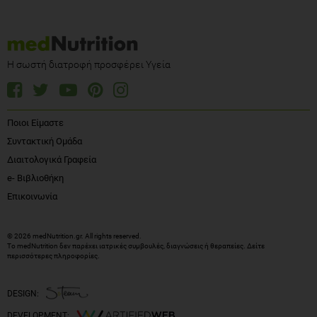
Η σωστή διατροφή προσφέρει Υγεία
Ποιοι Είμαστε
Συντακτική Ομάδα
Διαιτολογικά Γραφεία
e- Βιβλιοθήκη
Επικοινωνία
© 2026 medNutrition.gr. All rights reserved.
Το medNutrition δεν παρέχει ιατρικές συμβουλές, διαγνώσεις ή θεραπείες.
Δείτε
περισσότερες πληροφορίες
.
DESIGN:
DEVELOPMENT: