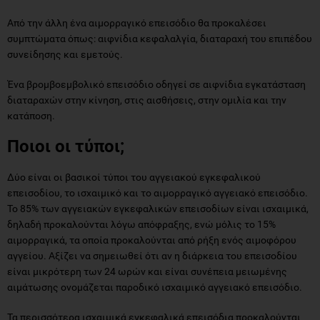
Από την άλλη ένα αιμορραγικό επεισόδιο θα προκαλέσει
συμπτώματα όπως: αιφνίδια κεφαλαλγία, διαταραχή του επιπέδου
συνείδησης και εμετούς.
Ένα βρομβοεμβολικό επεισόδιο οδηγεί σε αιφνίδια εγκατάσταση
διαταραχών στην κίνηση, στις αισθήσεις, στην ομιλία και την
κατάποση.
Ποιοι οι τύποι;
Δύο είναι οι βασικοί τύποι του αγγειακού εγκεφαλικού
επεισοδίου, το ισχαιμικό και το αιμορραγικό αγγειακό επεισόδιο.
Το 85% των αγγειακών εγκεφαλικών επεισοδίων είναι ισχαιμικά,
δηλαδή προκαλούνται λόγω απόφραξης, ενώ μόλις το 15%
αιμορραγικά, τα οποία προκαλούνται από ρήξη ενός αιμοφόρου
αγγείου. Αξίζει να σημειωθεί ότι αν η διάρκεια του επεισοδίου
είναι μικρότερη των 24 ωρών και είναι συνέπεια μειωμένης
αιμάτωσης ονομάζεται παροδικό ισχαιμικό αγγειακό επεισόδιο.
Τα περισσότερα ισχαιμικά εγκεφαλικά επεισόδια προκαλούνται