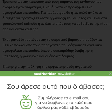
Τροποποιώντας κάποιους από τους παράγοντες κινδύνου που
αναφέρθηκαν νωρίτερα, είναι δυνατό να προληφθεί ένα
εγκεφαλικό επεισόδιο. Για παράδειγμα θα ήταν καλό αν έχετε
διαβήτη να φροντίζετε ώστε η γλυκόζη του αίματος να μένει στα
φυσιολογικά επίπεδα ή αν έχετε υπέρταση να ρυθμίζετε την πίεση
σας και ούτω καθεξής.
Έχει φανεί ότι μειώνοντας το σωματικό βάρος, επηρεάζονται
θετικά πολλοί από τους παράγοντες που οδηγούν σε αγγειακό
εγκεφαλικό επεισόδιο, όπως ο σακχαρώδης διαβήτης, η
υπέρταση, η φλεγμονή και οι δυσλιπιδαιμίες.
Επίσης για την πρόληψη της εμφάνισης ενός αγγειακού
επεισοδίου είναι σημαντικό να υπάρχει φυσική δραστηριότητα με
×
στόχο τα 30 λεπτά σωματικής άσκησης καθημερινά. Καλό θα ήταν
ο ασθενής να συμβουλευτεί τον ιατρό του πριν ξεκινήσει
οποιαδήποτε μορφή σωματικής άσκησης αν έχει ήδη κάποιο
καρδιαγγειακό πρόβλημα.
Τέλος, καθίσταται άμεση ανάγκη διακοπής του καπνίσματος.