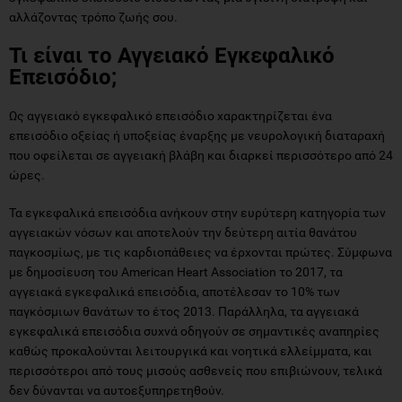
αλλάζοντας τρόπο ζωής σου.
Τι είναι το Αγγειακό Εγκεφαλικό
Επεισόδιο;
Ως αγγειακό εγκεφαλικό επεισόδιο χαρακτηρίζεται ένα
επεισόδιο οξείας ή υποξείας έναρξης με νευρολογική διαταραχή
που οφείλεται σε αγγειακή βλάβη και διαρκεί περισσότερο από 24
ώρες.
Τα εγκεφαλικά επεισόδια ανήκουν στην ευρύτερη κατηγορία των
αγγειακών νόσων και αποτελούν την δεύτερη αιτία θανάτου
παγκοσμίως, με τις καρδιοπάθειες να έρχονται πρώτες. Σύμφωνα
με δημοσίευση του American Heart Association το 2017, τα
αγγειακά εγκεφαλικά επεισόδια, αποτέλεσαν το 10% των
παγκόσμιων θανάτων το έτος 2013. Παράλληλα, τα αγγειακά
εγκεφαλικά επεισόδια συχνά οδηγούν σε σημαντικές αναπηρίες
καθώς προκαλούνται λειτουργικά και νοητικά ελλείμματα, και
περισσότεροι από τους μισούς ασθενείς που επιβιώνουν, τελικά
δεν δύνανται να αυτοεξυπηρετηθούν.