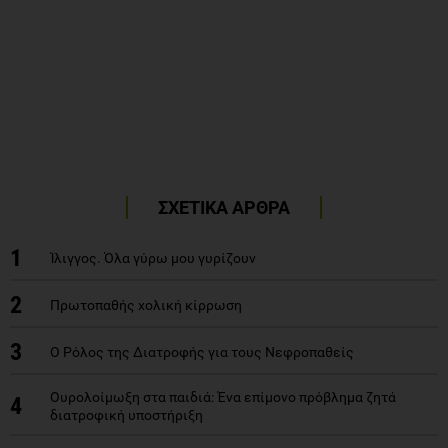
ΣΧΕΤΙΚΑ ΑΡΘΡΑ
1
Ίλιγγος. Όλα γύρω μου γυρίζουν
2
Πρωτοπαθής χολική κίρρωση
3
Ο Ρόλος της Διατροφής για τους Νεφροπαθείς
Ουρολοίμωξη στα παιδιά: Ένα επίμονο πρόβλημα ζητά
4
διατροφική υποστήριξη