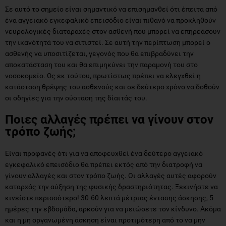
Σε αυτό το σημείο είναι σημαντικό να επισημανθεί ότι έπειτα από
ένα αγγειακό εγκεφαλικό επεισόδιο είναι πιθανό να προκληθούν
νευρολογικές διαταραχές στον ασθενή που μπορεί να επηρεάσουν
την ικανότητά του να σιτιστεί. Σε αυτή την περίπτωση μπορεί ο
ασθενής να υποσιτίζεται, γεγονός που θα επιβραδύνει την
αποκατάσταση του και θα επιμηκύνει την παραμονή του στο
νοσοκομείο. Ως εκ τούτου, πρωτίστως πρέπει να ελεγχθεί η
κατάσταση θρέψης του ασθενούς και σε δεύτερο χρόνο να δοθούν
οι οδηγίες για την σύσταση της δίαιτάς του.
Ποιες αλλαγές πρέπει να γίνουν στον
τρόπο ζωής;
Είναι προφανές ότι για να αποφευχθεί ένα δεύτερο αγγειακό
εγκεφαλικό επεισόδιο θα πρέπει εκτός από την διατροφή να
γίνουν αλλαγές και στον τρόπο ζωής. Οι αλλαγές αυτές αφορούν
καταρχάς την αύξηση της φυσικής δραστηριότητας. Ξεκινήστε να
κινείστε περισσότερο! 30-60 λεπτά μέτριας έντασης άσκησης, 5
ημέρες την εβδομάδα, αρκούν για να μειώσετε τον κίνδυνο. Ακόμα
και η μη οργανωμένη άσκηση είναι προτιμότερη από το να μην