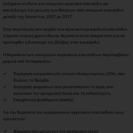
αυξημένο κίνδυνο για ισχαιμικό αγγειακό επεισόδιο με
αποτέλεσμα την μείωση των θανάτων από ισχαιμικό επεισόδιο
μεταξύ της δεκαετίας 2007 με 2017.
Στην περίπτωση που συμβεί ένα αγγειακό εγκεφαλικό επεισόδιο
η άμεση ιατρική φροντίδα και θεραπεία είναι απαραίτητη για να
προληφθεί η διασπορά της βλάβης στον εγκέφαλο.
Η θεραπεία των ισχαιμικών αγγειακών επεισοδίων περιλαμβάνει
μερικά από τα παρακάτω:
Χορήγηση ενεργοποιητή ιστικού πλασμινογόνου (tPA), που
διαλύει το θρόμβο.
Χορήγηση φαρμάκων που ρευστοποιούν το αίμα, που
μειώνουν την αρτηριακή πίεση και τη χοληστερίνη.
Επεμβατικά βοηθήματα (stents).
Για την θεραπεία του αιμορραγικού αγγειακού επεισοδίου ίσως
χρειαστούν:
Φάρμακα που μειώνουν την αρτηριακή πίεση