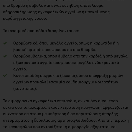
από θρόμβο ή έμβολο και είναι συνήθως αποτέλεσμα
αθηροσκλήρωσης εγκεφαλικών αγγείων ή υποκείμενης
καρδιαγγειακής νόσου.
Τα ισχαιμικά επεισόδια διακρίνονται σε:
Θρομβωτικά, όπου μεγάλο αγγείο, όπως η καρωτίδα ή η
βασική αρτηρία, αποφράσσεται από θρόμβο.
Θρομβοεμβολικά, όπου έμβολο από την καρδιά ή από μεγάλα
εξωκρανιακά αγγεία αποφράσσει μεγάλο ενδοκρανιακό
αγγείο.
Κενοτοπιώδη εμφρακτα (lacunar), όπου απόφραξη μικρών
αγγείων προκαλεί ισχαιμία και δημιουργία κοιλοτήτων
(κενοτόπια).
Τα αιμορραγικά εγκεφαλικά επεισόδια, αν και δεν είναι τόσο
συχνά όσο τα ισχαιμικά, έχουν χειρότερη πρόγνωση. Εμφανίζονται
συχνότερα σε άτομα με υπέρταση ή σε περιπτώσεις ύπαρξης
ανευρίσματος ή δυσπλασίας αρτηριοφλεβώδους. Από την περιοχή
του εγκεφάλου που εντοπίζεται η αιμορραγία εξαρτάται και