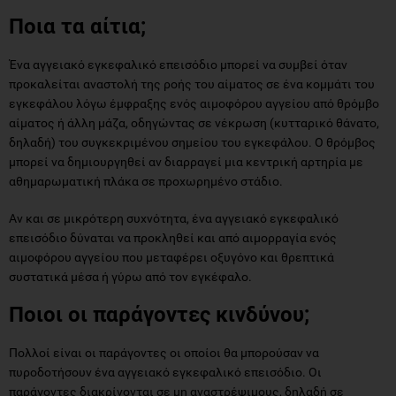
Ποια τα αίτια;
Ένα αγγειακό εγκεφαλικό επεισόδιο μπορεί να συμβεί όταν
προκαλείται αναστολή της ροής του αίματος σε ένα κομμάτι του
εγκεφάλου λόγω έμφραξης ενός αιμοφόρου αγγείου από θρόμβο
αίματος ή άλλη μάζα, οδηγώντας σε νέκρωση (κυτταρικό θάνατο,
δηλαδή) του συγκεκριμένου σημείου του εγκεφάλου. Ο θρόμβος
μπορεί να δημιουργηθεί αν διαρραγεί μια κεντρική αρτηρία με
αθημαρωματική πλάκα σε προχωρημένο στάδιο.
Αν και σε μικρότερη συχνότητα, ένα αγγειακό εγκεφαλικό
επεισόδιο δύναται να προκληθεί και από αιμορραγία ενός
αιμοφόρου αγγείου που μεταφέρει οξυγόνο και θρεπτικά
συστατικά μέσα ή γύρω από τον εγκέφαλο.
Ποιοι οι παράγοντες κινδύνου;
Πολλοί είναι οι παράγοντες οι οποίοι θα μπορούσαν να
πυροδοτήσουν ένα αγγειακό εγκεφαλικό επεισόδιο. Οι
παράγοντες διακρίνονται σε μη αναστρέψιμους, δηλαδή σε