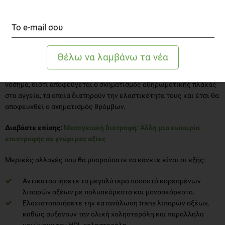
Ποιος ο ρόλος της διατροφής στην
πρόληψη;
Η ισορροπημένη διατροφή παίζει επίσης πολύ σημαντικό ρόλο
στην πρόληψη ενός αγγειακού εγκεφαλικού επεισοδίου. Μάλιστα
έχει φανεί ότι άτομα που ακολουθούν την Μεσογειακή δίαιτα
έχουν μικρότερες πιθανότητες να αποκτήσουν κάποιο αγγειακό
νόσημα, διότι αποφεύγεται ο σχηματισμός αθηρωματικής πλάκας
στα αγγεία, τα οποία διατηρούν την ελαστικότητα τους και έτσι θα
αποφευχθεί ο σχηματισμός θρόμβων.
Διαβάστε επίσης:
Μεσογειακή διατροφή: Άλλη μια ευκαιρία
επιστροφής σε γνώριμες αξίες
Μερικές αλλαγές που θα μπορούσατε να κάνετε είναι οι εξής:
Αντικαταστήσετε το μεγαλύτερο ποσοστό κορεσμένων
λιπαρών οξέων με πολυακόρεστα και μονοακόρεστα.
Ελαχιστοποιήσετε την κατανάλωση trans λιπαρών οξέων,
καθώς αυξάνουν την ολική χοληστερόλη και παράλληλα
μειώνουν την HDL χοληστερόλη.