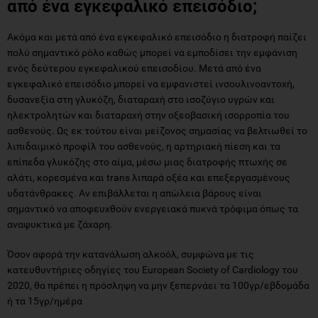
από ένα εγκεφαλικό επεισόδιο;
Ακόμα και μετά από ένα εγκεφαλικό επεισόδιο η διατροφή παίζει
πολύ σημαντικό ρόλο καθώς μπορεί να εμποδίσει την εμφάνιση
ενός δεύτερου εγκεφαλικού επεισοδίου. Μετά από ένα
εγκεφαλικό επεισόδιο μπορεί να εμφανιστεί ινσουλινοαντοχή,
δυσανεξία στη γλυκόζη, διαταραχή στο ισοζύγιο υγρών και
ηλεκτρολητών και διαταραχή στην οξεοβασική ισορροπία του
ασθενούς. Ως εκ τούτου είναι μείζονος σημασίας να βελτιωθεί το
λιπιδαιμικό προφίλ του ασθενούς, η αρτηριακή πίεση και τα
επίπεδα γλυκόζης στο αίμα, μέσω μιας διατροφής πτωχής σε
αλάτι, κορεσμένα και trans λιπαρά οξέα και επεξεργασμένους
υδατάνθρακες. Αν επιβάλλεται η απώλεια βάρους είναι
σημαντικό να αποφευχθούν ενεργειακά πυκνά τρόφιμα όπως τα
αναψυκτικά με ζάχαρη.
Όσον αφορά την κατανάλωση αλκοόλ, συμφώνα με τις
κατευθυντήριες οδηγίες του European Society of Cardiology του
2020, θα πρέπει η πρόσληψη να μην ξεπερνάει τα 100γρ/εβδομάδα
ή τα 15γρ/ημέρα