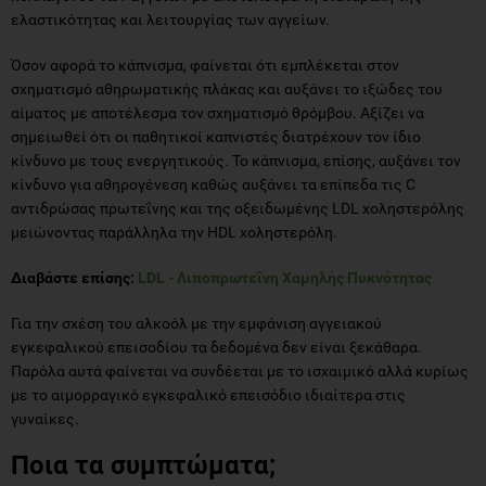
ελαστικότητας και λειτουργίας των αγγείων.
Όσον αφορά το κάπνισμα, φαίνεται ότι εμπλέκεται στον
σχηματισμό αθηρωματικής πλάκας και αυξάνει το ιξώδες του
αίματος με αποτέλεσμα τον σχηματισμό θρόμβου. Αξίζει να
σημειωθεί ότι οι παθητικοί καπνιστές διατρέχουν τον ίδιο
κίνδυνο με τους ενεργητικούς. Το κάπνισμα, επίσης, αυξάνει τον
κίνδυνο για αθηρογένεση καθώς αυξάνει τα επίπεδα τις C
αντιδρώσας πρωτεΐνης και της οξειδωμένης LDL χοληστερόλης
μειώνοντας παράλληλα την HDL χοληστερόλη.
Διαβάστε επίσης:
LDL - Λιποπρωτεΐνη Χαμηλής Πυκνότητας
Για την σχέση του αλκοόλ με την εμφάνιση αγγειακού
εγκεφαλικού επεισοδίου τα δεδομένα δεν είναι ξεκάθαρα.
Παρόλα αυτά φαίνεται να συνδέεται με το ισχαιμικό αλλά κυρίως
με το αιμορραγικό εγκεφαλικό επεισόδιο ιδιαίτερα στις
γυναίκες.
Ποια τα συμπτώματα;