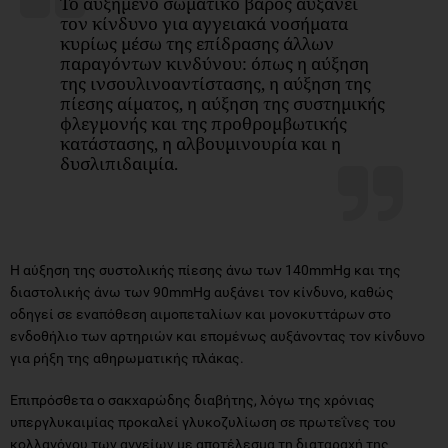
Το αυξημένο σωματικό βάρος αυξάνει
τον κίνδυνο για αγγειακά νοσήματα
κυρίως μέσω της επίδρασης άλλων
παραγόντων κινδύνου: όπως η αύξηση
της ινσουλινοαντίστασης, η αύξηση της
πίεσης αίματος, η αύξηση της συστημικής
φλεγμονής και της προθρομβωτικής
κατάστασης, η αλβουμινουρία και η
δυσλιπιδαιμία.
Η αύξηση της συστολικής πίεσης άνω των 140mmHg και της
διαστολικής άνω των 90mmHg αυξάνει τον κίνδυνο, καθώς
οδηγεί σε εναπόθεση αιμοπεταλίων και μονοκυττάρων στο
ενδοθήλιο των αρτηριών και επομένως αυξάνοντας τον κίνδυνο
για ρήξη της αθηρωματικής πλάκας.
Επιπρόσθετα ο σακχαρώδης διαβήτης, λόγω της χρόνιας
υπεργλυκαιμίας προκαλεί γλυκοζυλίωση σε πρωτεΐνες του
κολλαγόνου των αγγείων με αποτέλεσμα τη διαταραχή της