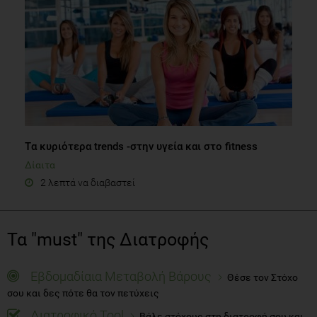
Tα κυριότερα trends -στην υγεία και στο fitness
Δίαιτα
2 λεπτά να διαβαστεί
Τα "must" της Διατροφής
Εβδομαδίαια Μεταβολή Βάρους
Θέσε τον Στόχο
σου και δες πότε θα τον πετύχεις
Διατροφικό Tool
Βάλε στόχους στη διατροφή σου και