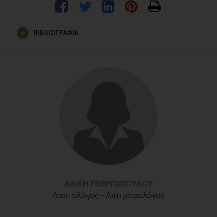
ΒΙΒΛΙΟΓΡΑΦΙΑ
Ζαμπέλας Α. (2011). Παθήσεις νευρικού συστήματος.
Κλινική διαιτολογία & διατροφή με στοιχεία παθολογίας,
pp. 802-805 [Κ. Καραγεωργίου, Κ. Πούλια, J. Parkes, D.
Plaitano, M. Stevens, editors]. Αθήνα: Εκδόσεις Π.Χ.
Πασχαλίδης
Perk J., et al., European Guidelines on cardiovascular disease
prevention in clinical practice (version 2012). The Fifth Joint
Task Force of the European Society of Cardiology and Other
Societies on Cardiovascular Disease Prevention in Clinical
Practice (constituted by representatives of nine societies and
by invited experts). Eur Heart J. July 2012;33(13): 1635-
ΑΛΊΚΗ ΓΕΩΡΓΟΠΟΎΛΟΥ
1701.
Διαιτολόγος - Διατροφολόγος
Knuuti J., et al., 2019 ESC Guidelines for the diagnosis and
management of chronic coronary syndromes: The Task Force