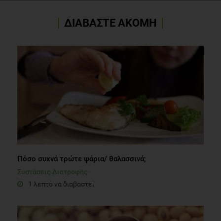
for the diagnosis and management of chronic coronary
syndromes of the European Society of Cardiology (ESC). Eur
ΔΙΑΒΑΣΤΕ ΑΚΟΜΗ
Heart J. Jan 2020;41(3):407–477.
Πόσο συχνά τρώτε ψάρια/ θαλασσινά;
Συστάσεις Διατροφής
1 λεπτό να διαβαστεί