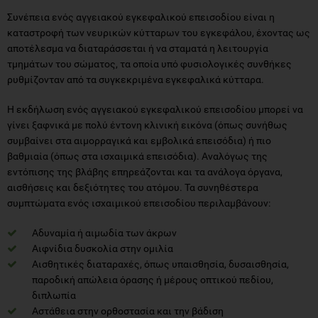
Συνέπεια ενός αγγειακού εγκεφαλικού επεισοδίου είναι η
καταστροφή των νευρικών κύτταρων του εγκεφάλου, έχοντας ως
αποτέλεσμα να διαταράσσεται ή να σταματά η λειτουργία
τμημάτων του σώματος, τα οποία υπό φυσιολογικές συνθήκες
ρυθμίζονταν από τα συγκεκριμένα εγκεφαλικά κύτταρα.
Η εκδήλωση ενός αγγειακού εγκεφαλικού επεισοδίου μπορεί να
γίνει ξαφνικά με πολύ έντονη κλινική εικόνα (όπως συνήθως
συμβαίνει στα αιμορραγικά και εμβολικά επεισόδια) ή πιο
βαθμιαία (όπως στα ισχαιμικά επεισόδια). Αναλόγως της
εντόπισης της βλάβης επηρεάζονται και τα ανάλογα όργανα,
αισθήσεις και δεξιότητες του ατόμου. Τα συνηθέστερα
συμπτώματα ενός ισχαιμικού επεισοδίου περιλαμβάνουν:
Αδυναμία ή αιμωδία των άκρων
Αιφνίδια δυσκολία στην ομιλία
Αισθητικές διαταραχές, όπως υπαισθησία, δυσαισθησία,
παροδική απώλεια όρασης ή μέρους οπτικού πεδίου,
διπλωπία
Αστάθεια στην ορθοστασία και την βάδιση