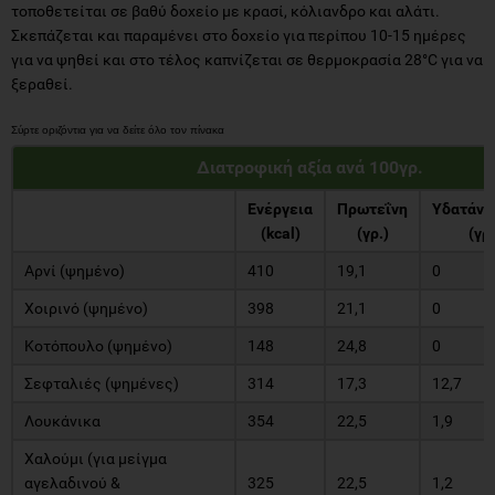
τοποθετείται σε βαθύ δοχείο με κρασί, κόλιανδρο και αλάτι.
Σκεπάζεται και παραμένει στο δοχείο για περίπου 10-15 ημέρες
για να ψηθεί και στο τέλος καπνίζεται σε θερμοκρασία 28°C για να
ξεραθεί.
Διατροφική αξία ανά 100γρ.
Ενέργεια
Πρωτεΐνη
Υδατάνθ
(kcal)
(γρ.)
(γρ.
Αρνί (ψημένο)
410
19,1
0
Χοιρινό (ψημένο)
398
21,1
0
Κοτόπουλο (ψημένο)
148
24,8
0
Σεφταλιές (ψημένες)
314
17,3
12,7
Λουκάνικα
354
22,5
1,9
Χαλούμι (για μείγμα
αγελαδινού &
325
22,5
1,2