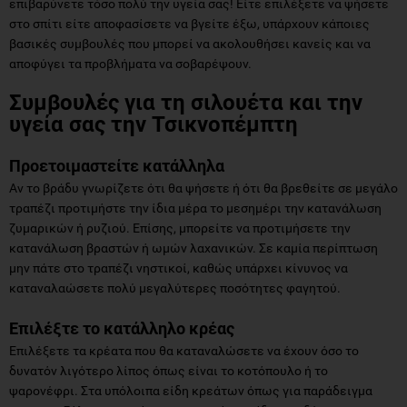
επιβαρύνετε τόσο πολύ την υγεία σας! Είτε επιλέξετε να ψήσετε
στο σπίτι είτε αποφασίσετε να βγείτε έξω, υπάρχουν κάποιες
βασικές συμβουλές που μπορεί να ακολουθήσει κανείς και να
αποφύγει τα προβλήματα να σοβαρέψουν.
Συμβουλές για τη σιλουέτα και την
υγεία σας την Τσικνοπέμπτη
Προετοιμαστείτε κατάλληλα
Αν το βράδυ γνωρίζετε ότι θα ψήσετε ή ότι θα βρεθείτε σε μεγάλο
τραπέζι προτιμήστε την ίδια μέρα το μεσημέρι την κατανάλωση
ζυμαρικών ή ρυζιού. Επίσης, μπορείτε να προτιμήσετε την
κατανάλωση βραστών ή ωμών λαχανικών. Σε καμία περίπτωση
μην πάτε στο τραπέζι νηστικοί, καθώς υπάρχει κίνυνος να
καταναλαώσετε πολύ μεγαλύτερες ποσότητες φαγητού.
Επιλέξτε το κατάλληλο κρέας
Επιλέξετε τα κρέατα που θα καταναλώσετε να έχουν όσο το
δυνατόν λιγότερο λίπος όπως είναι το κοτόπουλο ή το
ψαρονέφρι. Στα υπόλοιπα είδη κρεάτων όπως για παράδειγμα