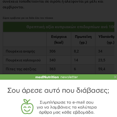
συνέχεια τοποθετούνται σε σιρόπι ή αλείφονται με μέλι και
σερβίρονται.
Θρεπτική αξία κυπριακών επιδορπίων ανά 100
Ενέργεια
Πρωτεΐνη
Υδατάνθρα
(kcal)
(γρ.)
(γρ.)
Πουρέκια αναρής
306
8,2
34
Πουρέκια χαλουμιού
340
14
23,5
Πίτες της σάτζιης
363
6
59,4
×
Πουρέκια σάτζιης με
329
14
28,1
χαλούμι
Πισίες
441
7,1
52,9
Η καλή παρέα θα είναι η μοναδική απαραίτητη προϋπόθεση για να
περάσετε καλά σήμερα και να ξεχαστείτε έστω και για λίγο από τα