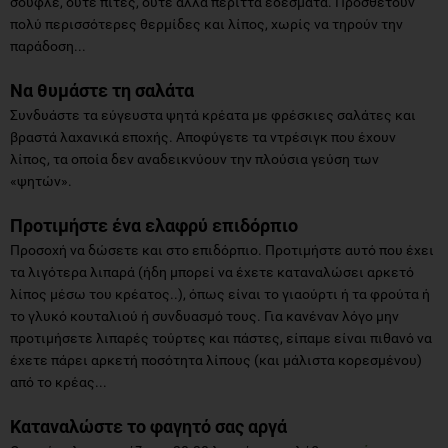
σουφλέ, ούτε πίτες, ούτε άλλα περιττά εδέσματα. Προσθέτουν
πολύ περισσότερες θερμίδες και λίπος, χωρίς να τηρούν την
παράδοση...
Να θυμάστε τη σαλάτα
Συνδυάστε τα εύγευστα ψητά κρέατα με φρέσκιες σαλάτες και
βραστά λαχανικά εποχής. Αποφύγετε τα ντρέσιγκ που έχουν
λίπος, τα οποία δεν αναδεικνύουν την πλούσια γεύση των
«ψητών».
Προτιμήστε ένα ελαφρύ επιδόρπιο
Προσοχή να δώσετε και στο επιδόρπιο. Προτιμήστε αυτό που έχει
τα λιγότερα λιπαρά (ήδη μπορεί να έχετε καταναλώσει αρκετό
λίπος μέσω του κρέατος..), όπως είναι το γιαούρτι ή τα φρούτα ή
το γλυκό κουταλιού ή συνδυασμό τους. Για κανέναν λόγο μην
προτιμήσετε λιπαρές τούρτες και πάστες, είπαμε είναι πιθανό να
έχετε πάρει αρκετή ποσότητα λίπους (και μάλιστα κορεσμένου)
από το κρέας...
Καταναλώστε το φαγητό σας αργά