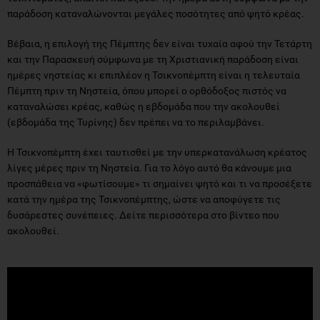
παράδοση καταναλώνονται μεγάλες ποσότητες από ψητό κρέας.
Βέβαια, η επιλογή της Πέμπτης δεν είναι τυχαία αφού την Τετάρτη
και την Παρασκευή σύμφωνα με τη Χριστιανική παράδοση είναι
ημέρες νηστείας κι επιπλέον η
Τσικνοπέμπτη
είναι η τελευταία
Πέμπτη πριν τη Νηστεία, όπου μπορεί ο ορθόδοξος πιστός να
καταναλώσει κρέας, καθώς η εβδομάδα που την ακολουθεί
(εβδομάδα της Τυρίνης) δεν πρέπει να το περιλαμβάνει.
Η Τσικνοπέμπτη έχει ταυτισθεί με την υπερκατανάλωση κρέατος
λίγες μέρες πριν τη Νηστεία. Για το λόγο αυτό θα κάνουμε μια
προσπάθεια να «φωτίσουμε» τι σημαίνει ψητό και τι να προσέξετε
κατά την ημέρα της Τσικνοπέμπτης, ώστε να αποφύγετε τις
δυσάρεστες συνέπειες. Δείτε περισσότερα στο βίντεο που
ακολουθεί.