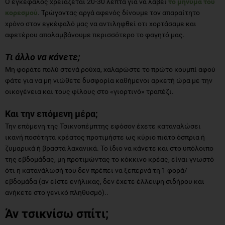
Ο εγκέφαλος χρειάζεται 20-30 λεπτά για να λάβει
το μήνυμα του
κορεσμού
. Τρώγοντας αργά αφενός δίνουμε τον απαραίτητο
χρόνο στον εγκέφαλό μας να αντιληφθεί οτι χορτάσαμε και
αφετέρου απολαμβάνουμε περισσότερο το φαγητό μας.
Τι άλλο να κάνετε;
Μη φοράτε πολύ στενά ρούχα, χαλαρώστε το πρώτο κουμπί αφού
φάτε για να μη νιώθετε δυσφορία καθήμενοι αρκετή ώρα με την
οικογένεια και τους φίλους στο «γιορτινό» τραπέζι.
Και την επόμενη μέρα;
Την επόμενη της Τσικνοπέμπτης εφόσον έχετε καταναλώσει
ικανή ποσότητα κρέατος προτιμήστε ως κύριο πιάτο όσπρια ή
ζυμαρικά ή βραστά λαχανικά. Το ίδιο να κάνετε και στο υπόλοιπο
της εβδομάδας, μη προτιμώντας το κόκκινο κρέας, είναι γνωστό
ότι η κατανάλωσή του δεν πρέπει να ξεπερνά τη 1 φορά/
εβδομάδα (αν είστε ενήλικας, δεν έχετε έλλειψη σιδήρου και
ανήκετε στο γενικό πληθυσμό)..
Άν τσικνίσω σπίτι;