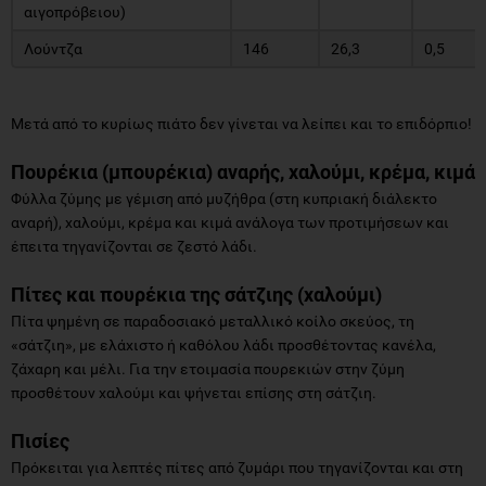
αιγοπρόβειου)
Λούντζα
146
26,3
0,5
Μετά από το κυρίως πιάτο δεν γίνεται να λείπει και το επιδόρπιο!
Πουρέκια (μπουρέκια) αναρής, χαλούμι, κρέμα, κιμά
Φύλλα ζύμης με γέμιση από μυζήθρα (στη κυπριακή διάλεκτο
αναρή), χαλούμι, κρέμα και κιμά ανάλογα των προτιμήσεων και
έπειτα τηγανίζονται σε ζεστό λάδι.
Πίτες και πουρέκια της σάτζιης (χαλούμι)
Πίτα ψημένη σε παραδοσιακό μεταλλικό κοίλο σκεύος, τη
«σάτζιη», με ελάχιστο ή καθόλου λάδι προσθέτοντας κανέλα,
ζάχαρη και μέλι. Για την ετοιμασία πουρεκιών στην ζύμη
προσθέτουν χαλούμι και ψήνεται επίσης στη σάτζιη.
Πισίες
Πρόκειται για λεπτές πίτες από ζυμάρι που τηγανίζονται και στη