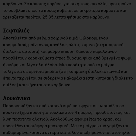
κάρβουνα. Σε κάποιες παρέες, για δική τους ευκολία, προτιμούνε
το σουβλάκι όπου το κρέας κόβεται σε μικρότερα κομμάτια και
χρειάζεται περίπου 25-35 λεπτά ψήσιμο στα κάρβουνα.
Σεφταλιές
Αποτελείται από μείγμα χοιρινού κιμά, ψιλοκομμένου
κρεμμυδιού, μαϊντανού, κανέλας, αλάτι, κύμινο (στη κυπριακή
διάλεκτο αρτυσιά) και μαύρο πιπέρι. Κάποιες παραλλαγές
προσθέτουν καρυκεύματα όπως δυόσμο, ψίχα από βρεγμένο ψωμί
ή ακόμη και λίγο ελαιόλαδο. Μια ποσότητα από το μείγμα
τυλίγεται σε αρνίσια μπόλια (στη κυπριακή διάλεκτο πάννα) και
έπειτα περνιέται σε σιδερένια καλαμάκια (στη κυπριακή διάλεκτο
σμίλες) και ψήνεται στα κάρβουνα.
Λουκάνικα
Παρασκευάζονται από χοιρινό κιμά που ψήνεται - ωριμάζει σε
κόκκινο ξηρό κρασί για τουλάχιστον 4 ημέρες, προσθέτοντας και
λίγη ποσότητα αλατιού. Ακολούθως αφαιρείται το κρασί και
προστίθενται διάφορα μπαχαρικά. Με το μείγμα κιμά γεμίζονται
καθαρισμένα χοιρινά έντερα και τέλος αποξηραίνονται στον ήλιο