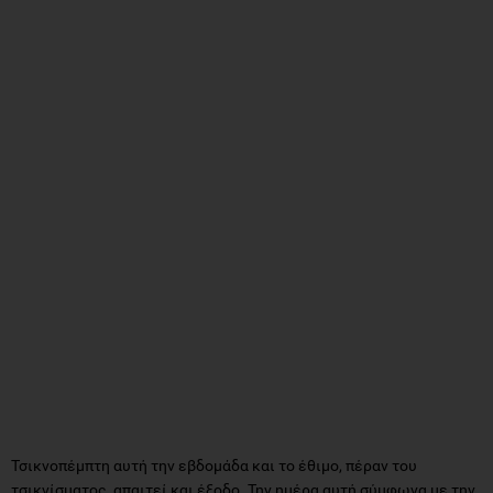
Τσικνοπέμπτη αυτή την εβδομάδα και το έθιμο, πέραν του
τσικνίσματος, απαιτεί και έξοδο. Την ημέρα αυτή σύμφωνα με την