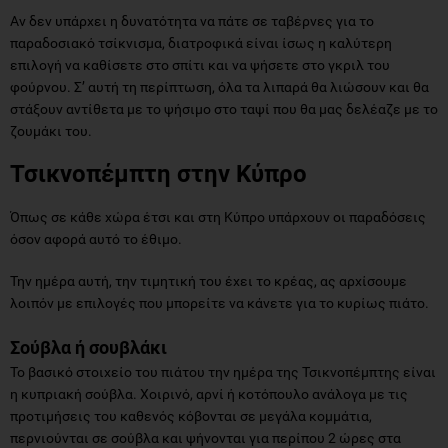
Αν δεν υπάρχει η δυνατότητα να πάτε σε ταβέρνες για το
παραδοσιακό τσίκνισμα, διατροφικά είναι ίσως η καλύτερη
επιλογή να καθίσετε στο σπίτι και να ψήσετε στο γκριλ του
φούρνου. Σ’ αυτή τη περίπτωση, όλα τα λιπαρά θα λιώσουν και θα
στάξουν αντίθετα με το ψήσιμο στο ταψί που θα μας δελέαζε με το
ζουμάκι του.
Τσικνοπέμπτη στην Κύπρο
Όπως σε κάθε χώρα έτσι και στη Κύπρο υπάρχουν οι παραδόσεις
όσον αφορά αυτό το έθιμο.
Την ημέρα αυτή, την τιμητική του έχει το κρέας, ας αρχίσουμε
λοιπόν με επιλογές που μπορείτε να κάνετε για το κυρίως πιάτο.
Σούβλα ή σουβλάκι
Το βασικό στοιχείο του πιάτου την ημέρα της Τσικνοπέμπτης είναι
η κυπριακή σούβλα. Χοιρινό, αρνί ή κοτόπουλο ανάλογα με τις
προτιμήσεις του καθενός κόβονται σε μεγάλα κομμάτια,
περνιούνται σε σούβλα και ψήνονται για περίπου 2 ώρες στα