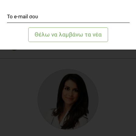
προβλήματα της καθημερινότητας!
ΒΙΒΛΙΟΓΡΑΦΙΑ
Εικονικό Μουσείο Κυπριακών Τροφίμων και Διατροφής:
http://foodmuseum.cs.ucy.ac.cy/web/guest/home
Γενικό Χημείο του Κράτους, Πίνακες Σύστασης Κυπριακών
Τροφίμων, Έκδοση 3η, 2013:
https://www.moh.gov.cy/Moh/SGL/sgl.nsf/110AB6F58
%203%CE%B7%20%CE%88%CE%BA%CE%B4%CE%BF%CF%83%CE