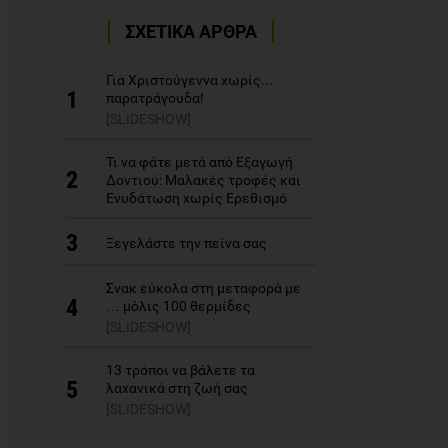
ΣΧΕΤΙΚΑ ΑΡΘΡΑ
Για Χριστούγεννα χωρίς...
1
παρατράγουδα!
[SLIDESHOW]
Τι να φάτε μετά από Εξαγωγή
2
Δοντιού: Μαλακές τροφές και
Ενυδάτωση χωρίς Ερεθισμό
3
Ξεγελάστε την πείνα σας
Σνακ εύκολα στη μεταφορά με
4
… μόλις 100 θερμίδες
[SLIDESHOW]
13 τρόποι να βάλετε τα
5
λαχανικά στη ζωή σας
[SLIDESHOW]