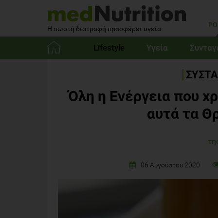
PO
Η σωστή διατροφή προσφέρει υγεία
Lifestyle
Υγεία
Συνταγ
Αρχική
ΣΥΣΤΑ
Όλη η Ενέργεια που χ
αυτά τα Θ
τη
06 Αυγούστου 2020