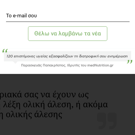
α αυτά τα θρεπτικά συστατικά;
αρακτηριστικό παράδειγμα αμυλούχου τροφίμου που πέρα
ι και όλες αυτές τις βιταμίνες, τα μέταλα, τις φυτικές
αζόμαστε για το ξεκίνημα της ημέρας.
σιγουρευτείτε ότι επιλέγετε τα σωστά για εσάς
οφικό πίνακα τα συστατικά τους.
ριακά σας να έχουν ως
 λέξη ολική άλεση, ή ακόμα
η ολικής άλεσης