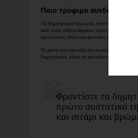
Ποιο τρόφιμο συνδυάζει όλ
Τα δημητριακά πρωινού, αποτελούν ένα χ
από τους υδατάνθρακες έρχεται να μας δώσε
πρωτεΐνες αλλά και φυτικές ίνες που χρει
Το μόνο που χρειάζεται να κάνετε, για να 
δημητριακά, είναι να κοιτάξετε στον διατρ
Φροντίστε τα δημητ
πρώτο συστατικό τη
και σιτάρι και βρώμ