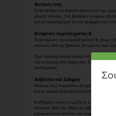
Φυτικές ίνες
Είναι ακόμα ένα βασικό συστατικό της «μ
ολικής άλεσης. Σας βοηθούν να φροντίζετ
έχετε παρατηρήσει ότι τα τρόφιμα που είνα
Βιταμίνες συμπλέγματος Β
Οι βιταμίνες του συμπλέγματος Β, όπως η Β2
κάποιες από τις βασικές βιταμίνες που σχ
Πώς; Αρχικά, συμμετέχουν στις βασικές δ
την ενέργεια στο σώμα σου. Επιπλέον, συμ
συστήματος.
Ασβέστιο και Σίδηρος
Φυσικά, στις παραπάνω βιταμίνες, το ασβέ
έχετε ακόμα περισσότερη ενέργεια.
Ο σίδηρος, όπως γνωρίζετε είναι ένα βασι
οξυγόνο. Από την άλλη, το ασβέστιο πέρα 
μηνύματα που στέλνει το νευρικό σύστημα