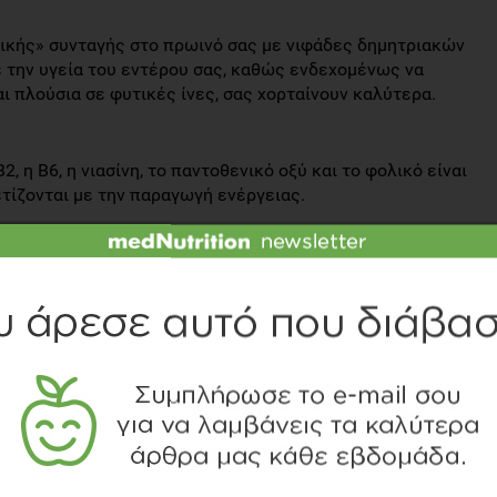
αγικής» συνταγής στο πρωινό σας με νιφάδες δημητριακών
ε την υγεία του εντέρου σας, καθώς ενδεχομένως να
ι πλούσια σε φυτικές ίνες, σας χορταίνουν καλύτερα.
, η Β6, η νιασίνη, το παντοθενικό οξύ και το φολικό είναι
ετίζονται με την παραγωγή ενέργειας.
ιαδικασίες του οργανισμού σου που «απελευθερώνουν»
βάλλουν στην καλύτερη λειτουργία του νευρικού
στιο και ο σίδηρος αποτελούν 2 καλούς συμμάχους για να
κό συστατικό των μυών σας για να μεταφέρει καλύτερα το
από την υγεία των δοντιών και των οστών, συμβάλλει στα
 στους μύες.