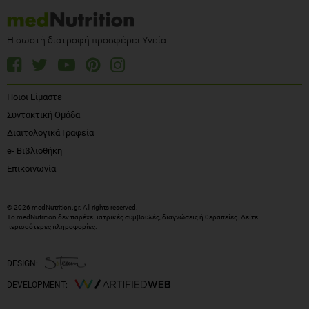
Η σωστή διατροφή προσφέρει Υγεία
Ποιοι Είμαστε
Συντακτική Ομάδα
Διαιτολογικά Γραφεία
e- Βιβλιοθήκη
Επικοινωνία
© 2026 medNutrition.gr. All rights reserved.
Το medNutrition δεν παρέχει ιατρικές συμβουλές, διαγνώσεις ή θεραπείες.
Δείτε
περισσότερες πληροφορίες
.
DESIGN:
DEVELOPMENT: