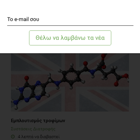
QUIZ
Ζωικό βούτυρο ή φυτική μαργαρίνη στο ψωμί σας;
Διατροφή
1 λεπτό να διαβαστεί
Εμπλουτισμός τροφίμων
Συστάσεις Διατροφής
4 λεπτά να διαβαστεί