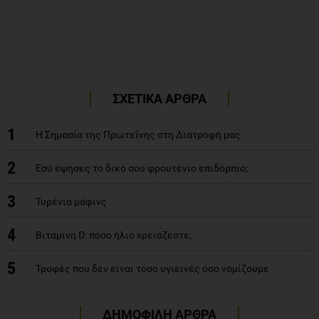
ΣΧΕΤΙΚΑ ΑΡΘΡΑ
1
Η Σημασία της Πρωτεΐνης στη Διατροφή μας
2
Εσύ έψησες το δικό σου φρουτένιο επιδόρπιο;
3
Τυρένια μάφινς
4
Βιταμίνη D: πόσο ήλιο χρειάζεστε;
5
Τροφές που δεν είναι τόσο υγιεινές όσο νομίζουμε
ΔΗΜΟΦΙΛΗ ΑΡΘΡΑ