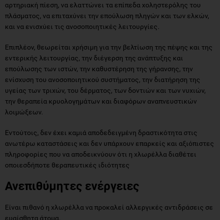
αρτηριακή πίεση, να ελαττώνει τα επίπεδα χοληστερόλης του
πλάσματος, να επιταχύνει την επούλωση πληγών και των ελκών,
και να ενισχύει τις ανοσοποιητικές λειτουργίες.
Επιπλέον, θεωρείται χρήσιμη για την βελτίωση της πέψης και της
εντερικής λειτουργίας, την διέγερση της ανάπτυξης και
επούλωσης των ιστών, την καθυστέρηση της γήρανσης, την
ενίσχυση του ανοσοποιητικού συστήματος, την διατήρηση της
υγείας των τριχών, του δέρματος, των δοντιών και των νυχιών,
την θεραπεία κρυολογημάτων και διαφόρων αναπνευστικών
λοιμώξεων.
Εντούτοις, δεν έχει καμιά αποδεδειγμένη δραστικότητα στις
ανωτέρω καταστάσεις και δεν υπάρχουν επαρκείς και αξιόπιστες
πληροφορίες που να αποδεικνύουν ότι η χλωρέλλα διαθέτει
οποιεσδήποτε θεραπευτικές ιδιότητες
Ανεπιθύμητες ενέργειες
Είναι πιθανό η χλωρέλλα να προκαλεί αλλεργικές αντιδράσεις σε
ευαίσθητα άτομα.