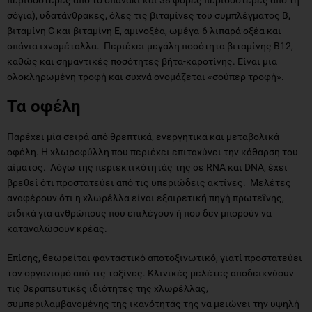
σόγια), υδατάνθρακες, όλες τις βιταμίνες του συμπλέγματος Β,
βιταμίνη C και βιταμίνη Ε, αμινοξέα, ωμέγα-6 λιπαρά οξέα και
σπάνια ιχνομέταλλα. Περιέχει μεγάλη ποσότητα βιταμίνης Β12,
καθώς και σημαντικές ποσότητες βήτα-καροτίνης. Είναι μια
ολοκληρωμένη τροφή και συχνά ονομάζεται «σούπερ τροφή».
Τα οφέλη
Παρέχει μία σειρά από θρεπτικά, ενεργητικά και μεταβολικά
οφέλη. Η χλωροφύλλη που περιέχει επιταχύνει την κάθαρση του
αίματος. Λόγω της περιεκτικότητάς της σε RNA και DNA, έχει
βρεθεί ότι προστατεύει από τις υπεριώδεις ακτίνες. Μελέτες
αναφέρουν ότι η χλωρέλλα είναι εξαιρετική πηγή πρωτεΐνης,
ειδικά για ανθρώπους που επιλέγουν ή που δεν μπορούν να
καταναλώσουν κρέας.
Επίσης, θεωρείται φανταστικό αποτοξινωτικό, γιατί προστατεύει
τον οργανισμό από τις τοξίνες. Κλινικές μελέτες αποδεικνύουν
τις θεραπευτικές ιδιότητες της χλωρέλλας,
συμπεριλαμβανομένης της ικανότητάς της να μειώνει την υψηλή