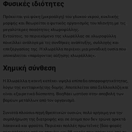
Φυσικές ιδιότητες
Πρόκειται για φύκη (μικροάλγη) του γλυκού νερού, κυκλικής
μορφής και θεωρείται ο φυτικός οργανισμός του πλανήτη με τις
μεγαλύτερες ποσότητες χλωροφύλλης.
Εντούτοις, το περιεχόμενο της χλωρέλλας σε χλωροφύλλη
ποικίλλει ανάλογα με τις συνθήκες ανάπτυξης, συλλογής και
επεξεργασίας της. Η χλωρέλλα περιέχει μια μοναδική ουσία που
αποκαλείται «παράγοντας αύξησης χλωρέλλας».
Χημική σύνθεση
Η Χλωρέλλα η κοινή κατέχει υψηλά επίπεδα απορροφητικότητας,
λόγω της κυτταρικήςτης δομής. Αποτελείται από Σελλουλόζη και
είναι εξαιρετικά δύσπεπτη. Βοηθάει ωστόσο στην αποβολή των
βαρέων μετάλλων από τον οργανισμό.
Συνιστά πλούσια πηγή θρεπτικών ουσιών, πολύ χρήσιμη για την
συμπλήρωση της διατροφής και σε άτομα που δεν τρώνε αρκετά
λαχανικά και φρούτα. Περιέχει πολλές πρωτεΐνες (δύο φορές
περισσότερες από το σπανάκι και 38 φορές περισσότερες από τη