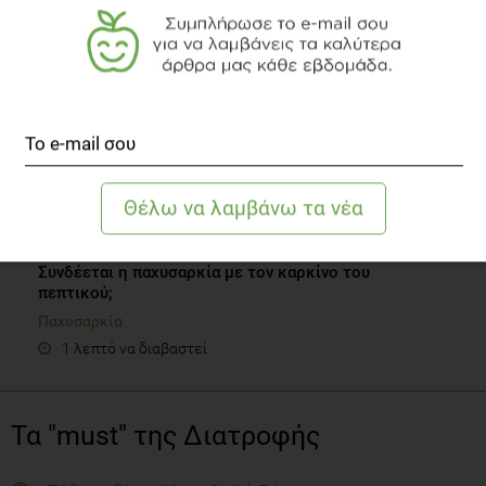
VIDEO
Συνδέεται η παχυσαρκία με τον καρκίνο του
πεπτικού;
Παχυσαρκία
1 λεπτό να διαβαστεί
Τα "must" της Διατροφής