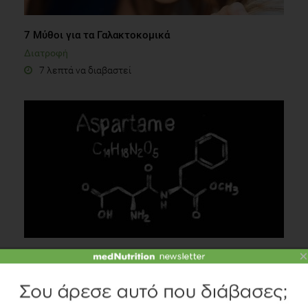
7 Μύθοι για τα Γαλακτοκομικά
Διατροφή
7 λεπτά να διαβαστεί
×
Η ασπαρτάμη. Πόσο επικίνδυνη είναι;
Διατροφή
3 λεπτά να διαβαστεί