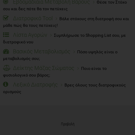
Εβδομαδίαια Μεταβολή Βάρους
Θέσε τον Στόχο
σου και δες πότε θα τον πετύχεις
Διατροφικό Tool
Βάλε στόχους στη διατροφή σου και
μάθε πώς θα τους πετύχεις!
Λίστα Αγορών
Συμπλήρωσε το Shopping List σου, με
διατροφικό νου
Βασικός Μεταβολισμός
Πόσο υψηλός είναι ο
μεταβολισμός σου;
Δείκτης Μάζας Σώματος
Ποιο είναι το
φυσιολογικό σου βάρος;
Λεξικό Διατροφής
Βρες όλους τους διατροφικούς
ορισμούς
Προβολή