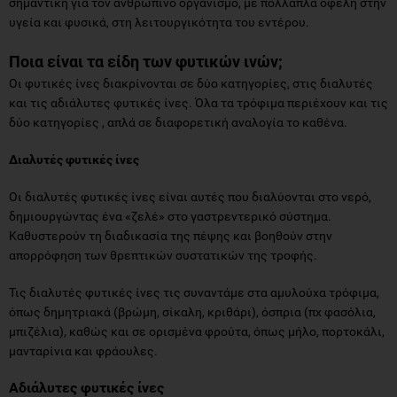
σημαντική για τον ανθρώπινο οργανισμό, με πολλαπλά οφέλη στην
υγεία και φυσικά, στη λειτουργικότητα του εντέρου.
Ποια είναι τα είδη των φυτικών ινών;
Οι φυτικές ίνες διακρίνονται σε δύο κατηγορίες, στις διαλυτές
και τις αδιάλυτες φυτικές ίνες. Όλα τα τρόφιμα περιέχουν και τις
δύο κατηγορίες , απλά σε διαφορετική αναλογία το καθένα.
Διαλυτές φυτικές ίνες
Οι διαλυτές φυτικές ίνες είναι αυτές που διαλύονται στο νερό,
δημιουργώντας ένα «ζελέ» στο γαστρεντερικό σύστημα.
Καθυστερούν τη διαδικασία της πέψης και βοηθούν στην
απορρόφηση των θρεπτικών συστατικών της τροφής.
Τις διαλυτές φυτικές ίνες τις συναντάμε στα αμυλούχα τρόφιμα,
όπως δημητριακά (βρώμη, σίκαλη, κριθάρι), όσπρια (πχ φασόλια,
μπιζέλια), καθώς και σε ορισμένα φρούτα, όπως μήλο, πορτοκάλι,
μανταρίνια και φράουλες.
Αδιάλυτες φυτικές ίνες