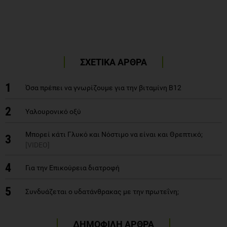
ΣΧΕΤΙΚΑ ΑΡΘΡΑ
1
Όσα πρέπει να γνωρίζουμε για την βιταμίνη Β12
2
Υαλουρονικό οξύ
Μπορεί κάτι Γλυκό και Νόστιμο να είναι και Θρεπτικό;
3
[VIDEO]
4
Για την Επικούρεια διατροφή
5
Συνδυάζεται ο υδατάνθρακας με την πρωτεΐνη;
ΔΗΜΟΦΙΛΗ ΑΡΘΡΑ