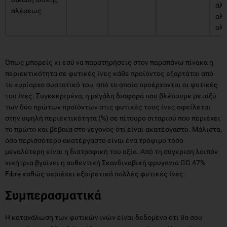
άλε
αλέσεως
αλε
ολι
Όπως μπορείς κι εσύ να παρατηρήσεις στον παραπάνω πίνακα η
περιεκτικότητα σε φυτικές ίνες κάθε προϊόντος εξαρτάται από
το κυρίαρχο συστατικό του, από το οποίο προέρχονται οι φυτικές
του ίνες. Συγκεκριμένα, η μεγάλη διαφορά που βλέπουμε μεταξύ
των δύο πρώτων προϊόντων στις φυτικές τους ίνες οφείλεται
στην υψηλή περιεκτικότητα (%) σε πίτουρο σιταριού που περιέχει
το πρώτο και βέβαια στο γεγονός ότι είναι ακατέργαστο. Μάλιστα,
όσο περισσότερο ακατέργαστο είναι ένα τρόφιμο τόσο
μεγαλύτερη είναι η διατροφική του αξία. Από τη σύγκριση λοιπόν
νικήτρια βγαίνει η αυθεντική Σκανδιναβική φρυγανιά GG 47%
Fibre καθώς περιέχει εξαιρετικά πολλές φυτικές ίνες.
Συμπερασματικά
Η κατανάλωση των φυτικών ινών είναι δεδομένο ότι θα σου