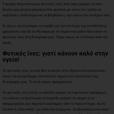
3 φορές περισσότερες φυτικές ίνες από όσες μπορεί να σου
δώσει μία μέτρια μπανάνα; Και φυσικά, με αυτό τον τρόπο να
χορτάσεις καλύτερα και να βοηθήσεις την υγεία του εντέρου σου;
Κι όμως, αυτό μπορεί να συμβεί με την επιλογή της κατάλληλης
φρυγανιάς και σε συνδυασμό με το σημαντικό ρόλο που έχουν οι
φυτικές ίνες στη διατροφή μας. Πάμε όμως να τα δούμε από την
αρχή;
Φυτικές ίνες: γιατί κάνουν καλό στην
υγεία!
Οι φυτικές ίνες, αν και δεν ανήκουν στα «θρεπτικά συστατικά»,
όπως τα γνωρίζουμε, αποτελούν σημαντικό συστατικό της
διατροφής μας. Τι είναι όμως πραγματικά;
Οι φυτικές ίνες είναι το άπεπτο μέρος των φυτικών τροφίμων,
τις οποίες το λεπτό μας έντερο δε μπορεί να πέψει ή να
απορροφήσει και περνούν ανέπαφες από το παχύ έντερο. Αυτή
λοιπόν η τόσο απλή - μα τόσο λειτουργική - διαδικασία είναι πολύ