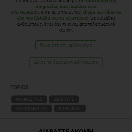
παραπάνω, σε συνδυασμό με τις
διαιτολογικές
υπηρεσίες που παρέχει είτε
στο Παγκράτι
είτε αξιοποιώντας
skype και viber σε
όλη την Ελλάδα και το εξωτερικό
, με χιλιάδες
ανθρώπους, έχει δει τι είναι αποτελεσματικό
και όχι.
Γνωρίστε τoν αρθογράφο
Δείτε το διαιτολογικό γραφείο
TOPICS
ΦΥΤΙΚΕΣ ΙΝΕΣ
ΔΙΑΒΗΤΗΣ
ΔΥΣΚΟΙΛΙΟΤΗΤΑ
ΚΟΡΕΣΜΟΣ
ΔΙΑΒΑΣΤΕ ΑΚΟΜΗ