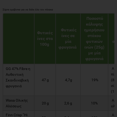
Ποσοστό
κάλυψης
Φυτικές
ημερήσιου
Φυτικές
ίνες σε
στόχου
ίνες στα
μία
φυτικών
συ
100g
φρυγανιά
ινών (25g)
με μία
φρυγανιά
Ακ
GG 47% Fibre η
πίτ
Αυθεντική
47 g
4,7g
19%
(85
Σκανδιναβική
σίκ
φρυγανιά
(14
Wasa Ολικής
Αλε
20 g
2,6 g
10%
Αλέσεως
ολ
Finn Crisp “Hi
Αλε