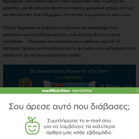
προσφέρει πολλαπλά οφέλη στον οργανισμό σου. Η μικρή σε
μέγεθος, μα πλούσια σε θρεπτικά οφέλη, φρυγανιά μπορεί όντως
να αποτελέσει ένα «σύμμαχο» στο στόχο των φυτικών σου ινών.
Τέλος, θυμήσου να αυξήσεις σταδιακά την πρόσληψη των
φυτικών ινών στη διατροφή σου, ειδικά όταν δεν τις έχεις
συνηθίσει… Θυμήσου να καταναλώνεις άφθονα υγρά (8-10
ποτήρια/ ημέρα) για να μπορέσουν οι φυτικές ίνες να δράσουν στο
σώμα σου με τον πιο ευεργετικό τρόπο.
×
Λίγα λόγια για την Σκανδιναβική Φρυγανιά
GG
47%