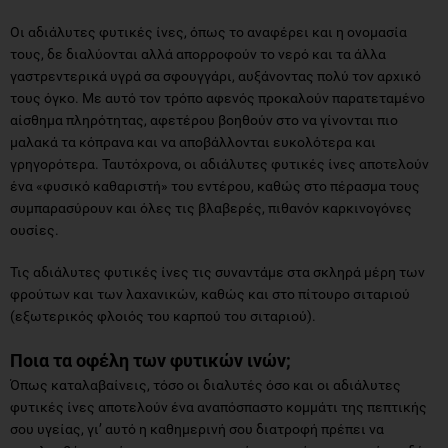
Οι αδιάλυτες φυτικές ίνες, όπως το αναφέρει και η ονομασία
τους, δε διαλύονται αλλά απορροφούν το νερό και τα άλλα
γαστρεντερικά υγρά σα σφουγγάρι, αυξάνοντας πολύ τον αρχικό
τους όγκο. Με αυτό τον τρόπο αφενός προκαλούν παρατεταμένο
αίσθημα πληρότητας, αφετέρου βοηθούν στο να γίνονται πιο
μαλακά τα κόπρανα και να αποβάλλονται ευκολότερα και
γρηγορότερα. Ταυτόχρονα, οι αδιάλυτες φυτικές ίνες αποτελούν
ένα «φυσικό καθαριστή» του εντέρου, καθώς στο πέρασμα τους
συμπαρασύρουν και όλες τις βλαβερές, πιθανόν καρκινογόνες
ουσίες.
Τις αδιάλυτες φυτικές ίνες τις συναντάμε στα σκληρά μέρη των
φρούτων και των λαχανικών, καθώς και στο πίτουρο σιταριού
(εξωτερικός φλοιός του καρπού του σιταριού).
Ποια τα οφέλη των φυτικών ινών;
Όπως καταλαβαίνεις, τόσο οι διαλυτές όσο και οι αδιάλυτες
φυτικές ίνες αποτελούν ένα αναπόσπαστο κομμάτι της πεπτικής
σου υγείας, γι’ αυτό η καθημερινή σου διατροφή πρέπει να