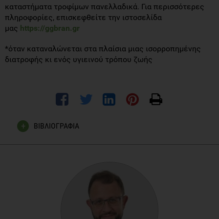
καταστήματα τροφίμων πανελλαδικά. Για περισσότερες
πληροφορίες, επισκεφθείτε την ιστοσελίδα
μας
https://ggbran.gr
*όταν καταναλώνεται στα πλαίσια μιας ισορροπημένης
διατροφής κι ενός υγιεινού τρόπου ζωής
ΒΙΒΛΙΟΓΡΑΦΙΑ
Maryam S. Farvid, A. Heather Eliassen, Eunyoung Cho,
Xiaomei Liao, Wendy Y. Chen, Walter C. Willett, Dietary Fiber
Intake in Young Adults and Breast Cancer Risk, Pediatrics,
2016 Mar: 173;3
Dietary Guidelines for Americans, 2020-2025 and Online
Materials, Food Sources of Dietary Fiber, Available online: