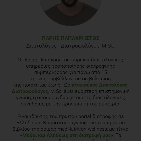
https://www.dietaryguidelines.gov/resources/2020-2025-
dietary-guidelines-online-materials/food-sources-select-
nutrients/food-0
The European Commission's science and knowledge service,
Health Promotion and Disease Prevention, Dietary Fibre, ,
ΠΆΡΗΣ ΠΑΠΑΧΡΉΣΤΟΣ
Available online:
https://ec.europa.eu/jrc/en/health-
Διαιτολόγος - Διατροφολόγος, M.Sc.
knowledge-gateway/promotion-prevention/nutrition/fibre
Ο Πάρης Παπαχρήστος παρέχει διαιτολογικές
Stevenson L., Phillips F., O’Sullivan K., Walton J., Wheat bran:
υπηρεσίες τροποποίησης διατροφικής
its composition and benefits to health, a European
συμπεριφοράς για πάνω από 15
perspective. International Journal of Food Sciences and
χρόνια, συμβάλλοντας σε βελτίωση
της ποιότητας ζωής. Ως
πτυχιούχος Διαιτολόγος
Nutrition, 2012 Dec; 63(8): 1001–1013
Διατροφολόγος
, M.Sc. έχει ευρύτερη επιστημονική
γνώση, η οποία συνδυάζεται στις διαιτολογικές
συνεδρίες με την προσωπική του εμπειρία.
Είναι ιδρυτής του πρώτου portal διατροφής σε
Ελλάδα και Κύπρο και συγγραφέας του πρώτου
βιβλίου της σειράς medNutrition wellness, με τίτλο
«
Μύθοι και Αλήθειες στη διατροφή μας
». Τα