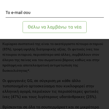
Fibre
Η Αυθεντική Σκανδιναβική Φρυγανιά GG 47% Fibre
παρασκευάζεται από το 1935 στη Νορβηγία μόνο από τρία φυσικά
συστατικά, με ήπια επεξεργασία και αργό τρόπο ψησίματος σε
χαμηλή θερμοκρασία. Συστήνεται παγκοσμίως από
διατροφολόγους και γιατρούς ως εξαιρετικό προϊόν υγιεινής
διατροφής.
Κυρίαρχο συστατικό της είναι το ακατέργαστο πίτουρο σιταριού
(85%), τροφή υψηλής διατροφικής αξίας. Οι φυτικές ίνες του
πίτουρου σιταριού, περισσότερο από άλλες, συμβάλλουν στον
έλεγχο της πείνας και του σωματικού βάρους καθώς και στην
πρόληψη και αποτελεσματική αντιμετώπιση της
δυσκοιλιότητας*.
Οι φρυγανιές GG, σε σύγκριση με κάθε άλλο
τυποποιημένο αρτοσκεύασμα που κυκλοφορεί στην
ελληνική αγορά, περιέχουν τις περισσότερες φυτικές
ίνες (47%) και τους λιγότερους υδατάνθρακες (25%).
Βρίσκονται σε όλα τα σουπερμάρκετ και σε μικρότερα