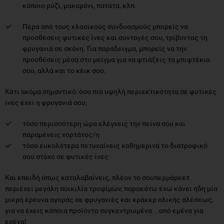
κάποιο ρύζι, μακαρόνι, πατάτα, κλπ.
Πέρα από τους κλασικούς συνδυασμούς μπορείς να
προσθέσεις φυτικές ίνες και συνταγές σου, τρίβοντας τη
φρυγανιά σε σκόνη. Για παράδειγμα, μπορείς να την
προσθέσεις μέσα στο μείγμα για να φτιάξεις τα μπιφτέκια
σου, αλλά και το κέικ σου.
Κάτι ακόμα σημαντικό: όσο πιο υψηλή περιεκτικότητα σε φυτικές
ίνες έχει η φρυγανιά σου,
τόσο περισσότερη ώρα ελέγχεις την πείνα σου και
παραμένεις χορτάτος/η
τόσο ευκολότερα πετυχαίνεις καθημερινά το διατροφικό
σου στόχο σε φυτικές ίνες
Και επειδή όπως καταλαβαίνεις, πλέον το σουπερμάρκετ
περιέχει μεγάλη ποικιλία τροφίμων, παρακάτω έχω κάνει ήδη μία
μικρή έρευνα αγοράς σε φρυγανιές και κράκερ ολικής αλέσεως,
για να έχεις κάποια προϊόντα συγκεντρωμένα…από εμένα για
εσένα!