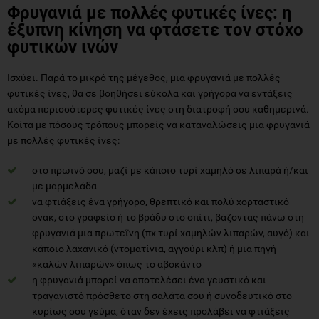
Φρυγανιά με πολλές φυτικές ίνες: η
έξυπνη κίνηση να φτάσετε τον στόχο
φυτικών ινών
Ισχύει. Παρά το μικρό της μέγεθος, μια φρυγανιά με πολλές
φυτικές ίνες, θα σε βοηθήσει εύκολα και γρήγορα να εντάξεις
ακόμα περισσότερες φυτικές ίνες στη διατροφή σου καθημερινά.
Κοίτα με πόσους τρόπους μπορείς να καταναλώσεις μια φρυγανιά
με πολλές φυτικές ίνες:
στο πρωινό σου, μαζί με κάποιο τυρί χαμηλό σε λιπαρά ή/και
με μαρμελάδα
να φτιάξεις ένα γρήγορο, θρεπτικό και πολύ χορταστικό
σνακ, στο γραφείο ή το βράδυ στο σπίτι, βάζοντας πάνω στη
φρυγανιά μια πρωτεΐνη (πχ τυρί χαμηλών λιπαρών, αυγό) και
κάποιο λαχανικό (ντοματίνια, αγγούρι κλπ) ή μια πηγή
«καλών λιπαρών» όπως το αβοκάντο
η φρυγανιά μπορεί να αποτελέσει ένα γευστικό και
τραγανιστό πρόσθετο στη σαλάτα σου ή συνοδευτικό στο
κυρίως σου γεύμα, όταν δεν έχεις προλάβει να φτιάξεις