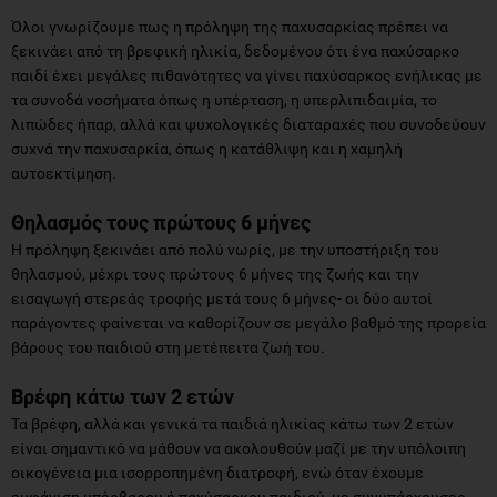
Όλοι γνωρίζουμε πως η πρόληψη της παχυσαρκίας πρέπει να
ξεκινάει από τη βρεφική ηλικία, δεδομένου ότι ένα παχύσαρκο
παιδί έχει μεγάλες πιθανότητες να γίνει παχύσαρκος ενήλικας με
τα συνοδά νοσήματα όπως η υπέρταση, η υπερλιπιδαιμία, το
λιπώδες ήπαρ, αλλά και ψυχολογικές διαταραχές που συνοδεύουν
συχνά την παχυσαρκία, όπως η κατάθλιψη και η χαμηλή
αυτοεκτίμηση.
Θηλασμός τους πρώτους 6 μήνες
Η πρόληψη ξεκινάει από πολύ νωρίς, με την υποστήριξη του
θηλασμού, μέχρι τους πρώτους 6 μήνες της ζωής και την
εισαγωγή στερεάς τροφής μετά τους 6 μήνες- οι δύο αυτοί
παράγοντες φαίνεται να καθορίζουν σε μεγάλο βαθμό της προρεία
βάρους του παιδιού στη μετέπειτα ζωή του.
Βρέφη κάτω των 2 ετών
Τα βρέφη, αλλά και γενικά τα παιδιά ηλικίας κάτω των 2 ετών
είναι σημαντικό να μάθουν να ακολουθούν μαζί με την υπόλοιπη
οικογένεια μια ισορροπημένη διατροφή, ενώ όταν έχουμε
εμφάνιση υπέρβαρου ή παχύσαρκου παιδιού, με συνυπάρχουσες