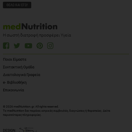
Η σωστή διατροφή προσφέρει Υγεία
Ποιοι Είμαστε
Συντακτική Ομάδα
Διαιτολογικά Γραφεία
e- Βιβλιοθήκη
Επικοινωνία
© 2026 medNutrition.gr. All rights reserved.
Το medNutrition δεν παρέχει ιατρικές συμβουλές, διαγνώσεις ή θεραπείες.
Δείτε
περισσότερες πληροφορίες
.
DESIGN: