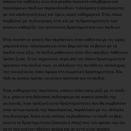
ασκούνται καθόλου, ενώ ένα μεγάλο ποσοστό υπέρβαρων και
παχύσαρκων παιδιών παρακολουθούν τηλεόραση ή ασχολούνται
με τον υπολογιστή έως και τρεις ώρες καθημερινά. Έτσι, όπως
συμβαίνει με τη διατροφή, έτσι και με τη δραστηριότητα των
γονέων καθορίζει την αντίστοιχη δραστηριότητα των παιδιών.
Όταν λοιπόν οι γονείς δεν περπατούν, όταν κάθονται με τις ώρες
μπροστά στην τηλεόραση και όταν βαριούνται να βγουν με τα
παιδιά τους έξω, τα παιδιά μαθαίνουν στον ίδιο ακριβώς παθητικό
τρόπο ζωής. Eίναι σημαντικό, πέρα από την όποια δραστηριότητα
αρχίσουν στα παιδιά τους, να αλλάξουν τις συνήθειες ολόκληρης
της οικογένειας όσον αφορά στη σωματική δραστηριότητα. Και
πάλι οι γονείς πρέπει να γίνουν πρότυπο για τα παιδιά.
Ένας καθημερινός περίπατος, κάποιο απλό σπορ μαζί με το παιδί
(π.χ. μπάνιο στη θάλασσα, ποδόσφαιρο σε κάποιο γήπεδο της
γειτονιάς, λίγο τρέξιμο) είναι δραστηριότητες που θα συμβάλουν
στην αντιμετώπιση της παχυσαρκίας, παράλληλα με τις αλλαγές
στη διατροφή. Καλό είναι επίσης να βοηθήσουν το παιδί να βρει
εκείνη τη δραστηριότητα (άσκηση ή σπορ) που του αρέσει και όχι
αυτή που εκείνοι ήθελαν, ακόμα και αν αυτό είναι ακραίο.