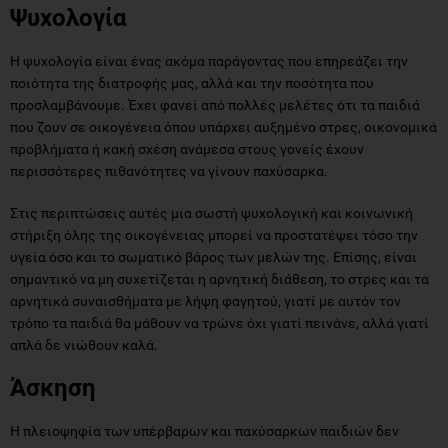
Ψυχολογία
Η ψυχολογία είναι ένας ακόμα παράγοντας που επηρεάζει την
ποιότητα της διατροφής μας, αλλά και την ποσότητα που
προσλαμβάνουμε. Έχει φανεί από πολλές μελέτες ότι τα παιδιά
που ζουν σε οικογένεια όπου υπάρχει αυξημένο στρες, οικονομικά
προβλήματα ή κακή σχέση ανάμεσα στους γονείς έχουν
περισσότερες πιθανότητες να γίνουν παχύσαρκα.
Στις περιπτώσεις αυτές μια σωστή ψυχολογική και κοινωνική
στήριξη όλης της οικογένειας μπορεί να προστατέψει τόσο την
υγεία όσο και το σωματικό βάρος των μελών της. Επίσης, είναι
σημαντικό να μη συχετίζεται η αρνητική διάθεση, το στρες και τα
αρνητικά συναισθήματα με λήψη φαγητού, γιατί με αυτόν τον
τρόπο τα παιδιά θα μάθουν να τρώνε όχι γιατί πεινάνε, αλλά γιατί
απλά δε νιώθουν καλά.
Άσκηση
Η πλειοψηφία των υπέρβαρων και παχύσαρκων παιδιών δεν