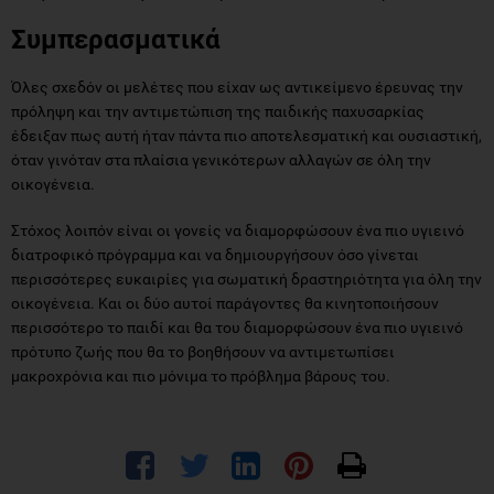
Συμπερασματικά
Όλες σχεδόν οι μελέτες που είχαν ως αντικείμενο έρευνας την
πρόληψη και την αντιμετώπιση της παιδικής παχυσαρκίας
έδειξαν πως αυτή ήταν πάντα πιο αποτελεσματική και ουσιαστική,
όταν γινόταν στα πλαίσια γενικότερων αλλαγών σε όλη την
οικογένεια.
Στόχος λοιπόν είναι οι γονείς να διαμορφώσουν ένα πιο υγιεινό
διατροφικό πρόγραμμα και να δημιουργήσουν όσο γίνεται
περισσότερες ευκαιρίες για σωματική δραστηριότητα για όλη την
οικογένεια. Και οι δύο αυτοί παράγοντες θα κινητοποιήσουν
περισσότερο το παιδί και θα του διαμορφώσουν ένα πιο υγιεινό
πρότυπο ζωής που θα το βοηθήσουν να αντιμετωπίσει
μακροχρόνια και πιο μόνιμα το πρόβλημα βάρους του.