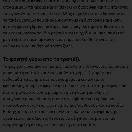
Οι γονείς αποτελούν το διατροφικό πρότυπο των παιδιών, τα
οποία μιμούνται ακόμα και τη συνολική διατροφή και τις επιλογές
των γονιών τους. Έτσι, είναι πολλές οι μελέτες που δείχνουν ότι
τα παιδιά γονέων που ακολουθούν υγιεινή διατροφή και έχουν
έντονη φυσική δραστηριότητα έχουν μεγαλύτερες πιθανότητες
να ακολουθήσουν το ίδιο μοντέλο υγιεινής διαβίωσης, σε σχέση
με τα παιδιά παχυσάρκων γονιών που ακολουθούν έναν πιο
ανθυγιεινό και παθητικό τρόπο ζωής.
Το φαγητό γύρω από το τραπέζι
Το φαγητό γύρω από το τραπέζι, με όλη την οικογένεια παρούσα, η
παρουσία φρούτων και λαχανικών, το ψάρι 1-2 φορές την
εβδομάδα, τα όσπρια και τα μαγειρεμένα λαχανικά, το
φρεσκομαγειρεμένο φαγητό και η αποφυγή του έτοιμου φαγητού
και τα ψώνια στο σούπερ μάρκετ ή στη λαϊκή με όλη την
οικογένεια είναι κάποιες από τις συνήθειες που πρέπει να
ακολουθούν οι γονείς, ώστε να τις ακολουθήσουν και τα παιδιά.
Επίσης, η ποικιλία και η κατανάλωση όλων των τροφίμων, με
εξοικείωση με όλες τις γεύσεις θα οδηγήσει σε μια μια πιο
ισορροπημένη και υγεινή διατροφή για τα παιδιά.