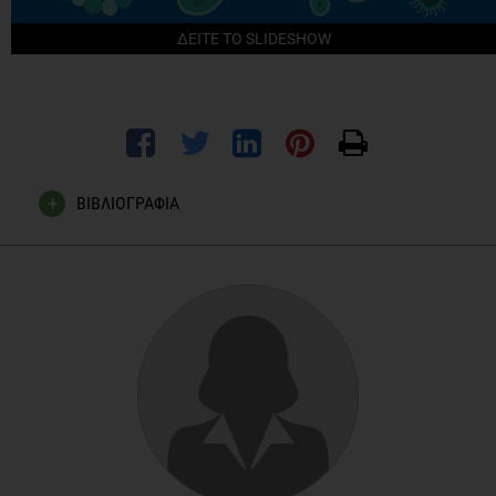
ΔΕΙΤΕ ΤΟ SLIDESHOW
ΒΙΒΛΙΟΓΡΑΦΙΑ
Harris K1, Kassis A, Major G, Chou CJ. Is the gut microbiota a
new factor contributing to obesity and its metabolic
disorders? J Obes. 2012;2012:879151. doi:
10.1155/2012/879151. Epub 2012 Jan 24.
Moran CP, Shanahan F. Gut microbiota and obesity: role in
aetiology and potential therapeutic target. Best Pract Res
Clin Gastroenterol. 2014 Aug;28(4):585-97. doi:
10.1016/j.bpg.2014.07.005. Epub 2014 Jul 11.