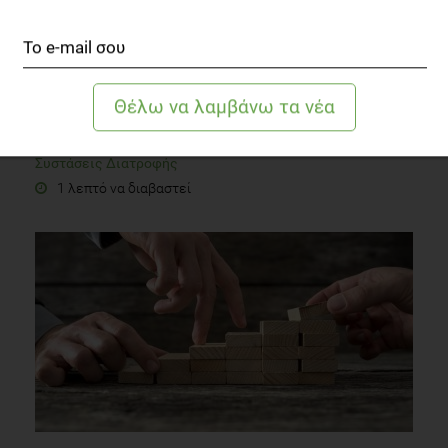
SLIDESHOW
7 τρόποι για να εξοικονομήσουμε χρήματα χωρίς να
στερηθούμε
Συστάσεις Διατροφής
1 λεπτό να διαβαστεί